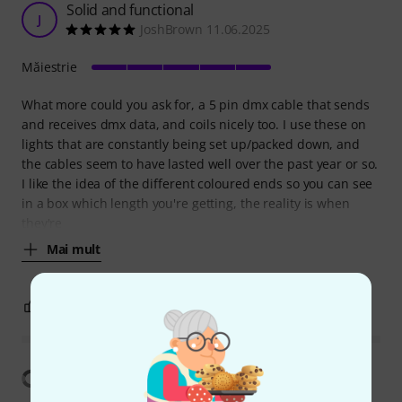
Solid and functional
J
JoshBrown 11.06.2025
Măiestrie
What more could you ask for, a 5 pin dmx cable that sends
and receives dmx data, and coils nicely too. I use these on
lights that are constantly being set up/packed down, and
the cables seem to have lasted well over the past year or so.
I like the idea of the different coloured ends so you can see
in a box which length you're getting, the reality is when
they're
Mai mult
0
0
SEMNALEAZA UN ABUZ
Arată traducerea