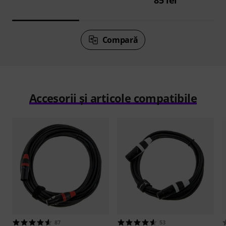
85 lei
Compară
Accesorii și articole compatibile
87
53