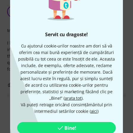
EXCELLENT QUALITY AND QUICK DELIVERY AT
VERY GOOD PRICE
SI
Studio installer 28.09.2022
Măiestrie
Servit cu dragoste!
I have been using these cables now for nearly 2 years and
Cu ajutorul cookie-urilor noastre am dori să vă
in that time in total we must have used close to 1000 of
oferim cea mai bună experiență de cumpărături
them on installations with only 1 failure. they are good
posibilă cu tot ceea ce este însoțit de ele. Aceasta
quality nicely marked as to their length and excellent value
include, de exemplu, oferte adecvate, reclame
for money
personalizate și preferințe de memorare. Dacă
acest lucru este în regulă, pur și simplu sunteți
0
0
de acord cu utilizarea cookie-urilor pentru
SEMNALEAZA UN ABUZ
preferințe, statistici și marketing făcând clic pe
„Bine!” (
arata tot
).
Vă puteți retrage oricând consimțământul prin
Citește toate recenziile
intermediul setărilor cookie (
aici
)
Bine!