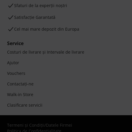
Sfaturi de la experții noștri
Satisfacție Garantată
Cel mai mare depozit din Europa
Service
Costuri de livrare şi Intervale de livrare
Ajutor
Vouchers
Contactaţi-ne
Walk-in Store
Clasificare servicii
Termeni şi Condiţii
/
Datele Firmei
Politica de Confidenţialitate