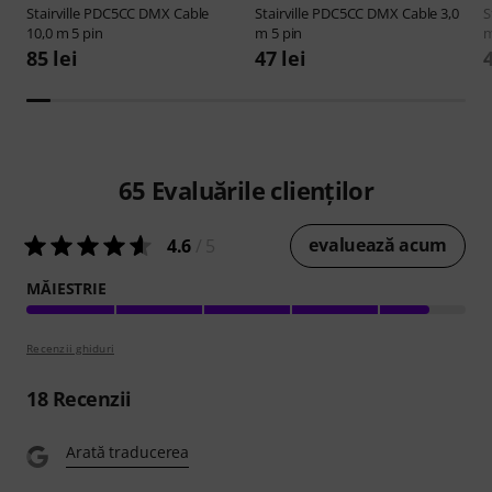
Stairville
PDC5CC DMX Cable
Stairville
PDC5CC DMX Cable 3,0
S
10,0 m 5 pin
m 5 pin
m
85 lei
47 lei
4
65
Evaluările clienților
evaluează acum
4.6
/ 5
MĂIESTRIE
Recenzii ghiduri
18
Recenzii
Arată traducerea