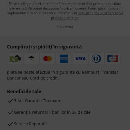
Făcând clic pe „Înscrie-te acum”, sunteți de acord să primiți publicitate
prin e-mail. Vă puteți dezabona în orice moment. Puteți găsi informații
suplimentare despre buletinul informativ în
regulamentul nostru privind
protecția datelor
.
* Necesar
Cumpărați și plătiți în siguranță
plata se poate efectua în siguranță cu Ramburs, Transfer
Bancar sau Card de credit.
Beneficiile tale
3 Ani Garanție Thomann
Garanţia returnării banilor în 30 de zile
Service Reparații