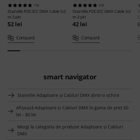
724
616
Stairville
PDC3CC DMX Cable 5,0
Stairville
PDC3CC DMX Cable 3,0
S
m 3 pin
m 3 pin
C
52 lei
42 lei
6
Compară
Compară
smart navigator
Stairville Adaptoare şi Cabluri DMX dintr-o ochire
Afişează Adaptoare şi Cabluri DMX în gama de preţ 60
lei - 80 lei
Mergi la categoria de produse Adaptoare şi Cabluri
DMX