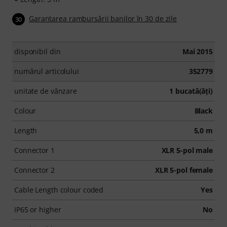
Garantarea rambursării banilor în 30 de zile
30
disponibil din
Mai 2015
numărul articolului
352779
unitate de vânzare
1 bucată(ăţi)
Colour
Black
Length
5,0 m
Connector 1
XLR 5-pol male
Connector 2
XLR 5-pol female
Cable Length colour coded
Yes
IP65 or higher
No