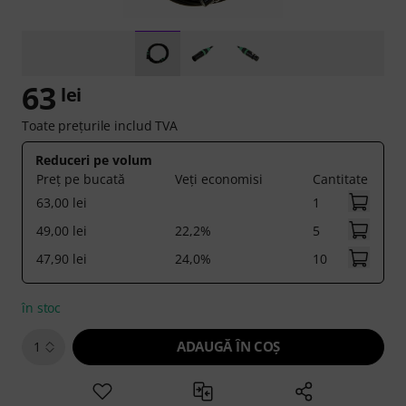
63
lei
Toate prețurile includ TVA
Reduceri pe volum
Preț pe bucată
Veți economisi
Cantitate
63,00 lei
1
49,00 lei
22,2%
5
47,90 lei
24,0%
10
în stoc
ADAUGĂ ÎN COŞ
1