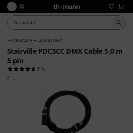
Începe
Adaptoare + Cabluri DMX
Stairville PDC5CC DMX Cable 5,0 m
5 pin
4.6 din 5 stele din 65 evaluări ale clienților
(
65
)