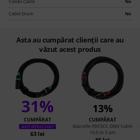
Combi Cable
No
Cable Drum
No
Asta au cumpărat clienții care au
văzut acest produs
31%
13%
CUMPĂRAT
CUMPĂRAT
Stairville PDC5CC DMX Cable
S
ACEST ARTICOL EXACT
10,0 m 5 pin
63 lei