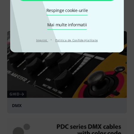
Știați că?
Respinge cookie-urile
Toate
Ghid Online
Descărcări
Mai multe informatii
·
Imprint
Politica de Confidenţialitate
GHID
DMX