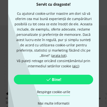
Servit cu dragoste!
Toate mărcile
Cu ajutorul cookie-urilor noastre am dori să vă
oferim cea mai bună experiență de cumpărături
posibilă cu tot ceea ce este însoțit de ele. Aceasta
include, de exemplu, oferte adecvate, reclame
Hot Deals
personalizate și preferințe de memorare. Dacă
acest lucru este în regulă, pur și simplu sunteți
de acord cu utilizarea cookie-urilor pentru
preferințe, statistici și marketing făcând clic pe
„Bine!” (
arata tot
).
Vă puteți retrage oricând consimțământul prin
intermediul setărilor cookie (
aici
)
Bine!
Respinge cookie-urile
28
15
HOFA
Acoustic Curtain Studio
HOFA
Acoustic Curtain Iso white
Std.
S
1.699 lei
Mai multe informatii