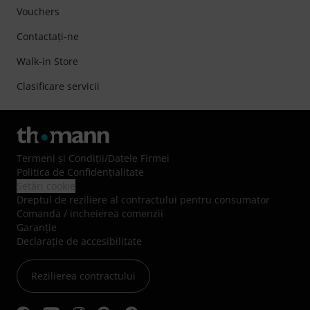
Vouchers
Contactaţi-ne
Walk-in Store
Clasificare servicii
Termeni şi Condiţii
/
Datele Firmei
Politica de Confidenţialitate
Setări cookie
Dreptul de reziliere al contractului pentru consumator
Comanda / incheierea comenzii
Garanție
Declarație de accesibilitate
Rezilierea contractului