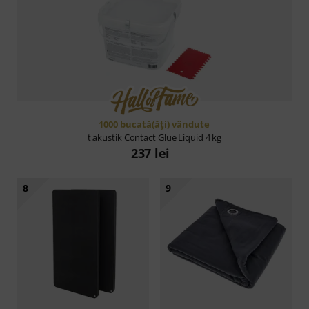
1000 bucată(ăţi) vândute
t.akustik
Contact Glue Liquid 4 kg
237 lei
8
9