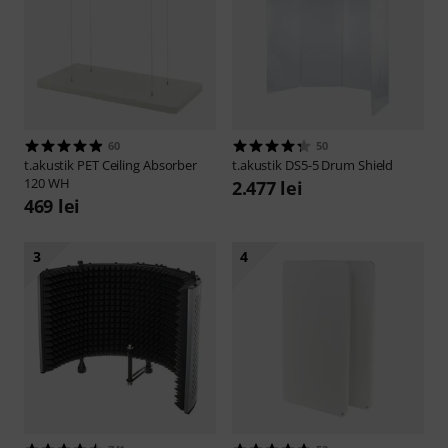
60
50
t.akustik
PET Ceiling Absorber
t.akustik
DS5-5 Drum Shield
120 WH
2.477 lei
469 lei
3
4