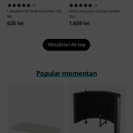
42
28
t.akustik
PET Wall Absorber 120
HOFA
Acoustic Curtain Studio
BK
Std.
625 lei
1.659 lei
Vânzători de top
Popular momentan