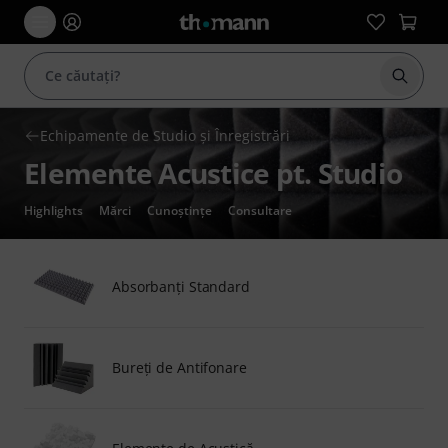
Începe
Echipamente de Studio şi Înregistrări
Elemente Acustice pt. Studio
Highlights
Mărci
Cunoștințe
Consultare
Absorbanţi Standard
Bureţi de Antifonare