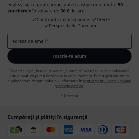
engleză și, cu puțin noroc, puteți câștiga unul dintre
50
voucherele
în valoare de
50 €
fiecare!
Contribuții inspiraționale
Oferte
Perspectivele Thomann
adresă de email
*
Înscrie-te acum
Făcând clic pe „Înscrie-te acum”, sunteți de acord să primiți publicitate
prin e-mail. Vă puteți dezabona în orice moment. Puteți găsi informații
suplimentare despre buletinul informativ în
regulamentul nostru privind
protecția datelor
.
* Necesar
Cumpărați și plătiți în siguranță