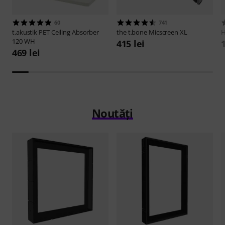
60
741
t.akustik
PET Ceiling Absorber
the t.bone
Micscreen XL
120 WH
415 lei
1
469 lei
Noutăți