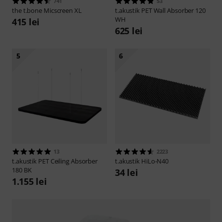
741
53
the t.bone
Micscreen XL
t.akustik
PET Wall Absorber 120
WH
415 lei
625 lei
5
6
13
2223
t.akustik
PET Ceiling Absorber
t.akustik
HiLo-N40
180 BK
34 lei
1.155 lei