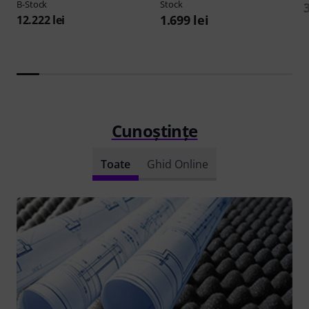
B-Stock
Stock
3
1.699 lei
12.222 lei
Cunoștințe
Toate
Ghid Online