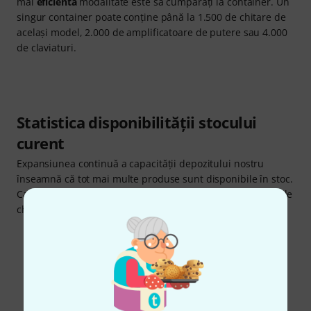
mai
eficientă
modalitate este să cumpărați la container. Un
singur container poate conține până la 1.500 de chitare de
același model, 2.000 de amplificatoare de putere sau 4.000
de claviaturi.
Statistica disponibilității stocului
curent
Expansiunea continuă a capacității depozitului nostru
înseamnă că tot mai multe produse sunt disponibile în stoc.
Ca și consecință, 94% din articolele noastre sunt disponibile
chiar acum fără întârzieri.