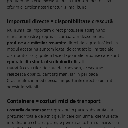
profităm de oferte excelente de la furnizorii noștri și să
oferim clienților noștri prețuri și mai bune.
Importuri directe = disponibilitate crescută
Nu numai că importăm direct produsele aparţinând
mărcilor noastre proprii, ci cumpărăm deasemenea
produse ale mărcilor renumite
direct de la producători. În
modul acesta nu suntem legaţi de cantităţile limitate ale
distribuitorilor şi putem face disponibile produse care sunt
epuizate din stoc la distribuitorii oficiali
.
Datorită costurilor ridicate de transport, aceasta se
realizează doar cu cantităţi mari, iar în perioada
Crăciunului, în mod special, importurile directe sunt într-
adevăr inevitabile.
Containere = costuri mici de transport
Costurile de transport
reprezintă o parte substanțială a
prețurilor totale de achiziție. În cele din urmă, clientul este
întotdeauna cel care plătește pentru asta. Prin urmare, cea