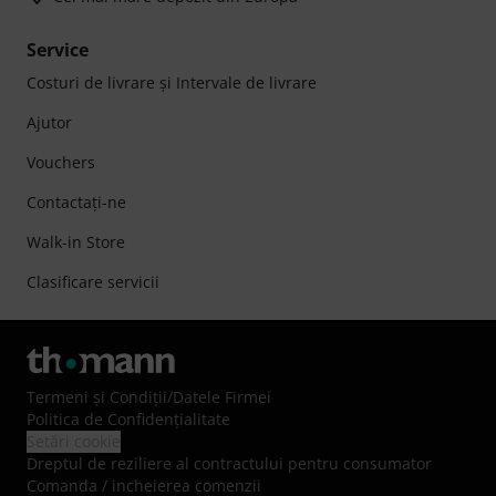
Service
Costuri de livrare şi Intervale de livrare
Ajutor
Vouchers
Contactaţi-ne
Walk-in Store
Clasificare servicii
Termeni şi Condiţii
/
Datele Firmei
Politica de Confidenţialitate
Setări cookie
Dreptul de reziliere al contractului pentru consumator
Comanda / incheierea comenzii