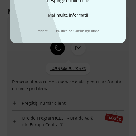
Respinge cookie-urile
Ne puteți contacta astfel
Mai multe informatii
Serviciul Clienți România
·
Imprint
Politica de Confidenţialitate
+49-9546-9223-530
Personalul nostru de la service e aici pentru a vă ajuta
cu orice problemă
Pregătiți număr client
Ore de Program (CEST - Ora de vară
din Europa Centrală)