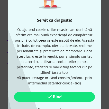
Gama noastră de
122.054 articole
Servit cu dragoste!
Cu ajutorul cookie-urilor noastre am dori să vă
oferim cea mai bună experiență de cumpărături
posibilă cu tot ceea ce este însoțit de ele. Aceasta
În stoc
(108.043 articol(e))
include, de exemplu, oferte adecvate, reclame
personalizate și preferințe de memorare. Dacă
În curând în stoc
(4.988 articol(e))
acest lucru este în regulă, pur și simplu sunteți
de acord cu utilizarea cookie-urilor pentru
Articole cu dată de livrare întârziată
preferințe, statistici și marketing făcând clic pe
(7.762 articol(e))
„Bine!” (
arata tot
).
Vă puteți retrage oricând consimțământul prin
Încă indisponibil
(1.135 articol(e))
intermediul setărilor cookie (
aici
)
Nu este disponibil
(126 articol(e))
Bine!