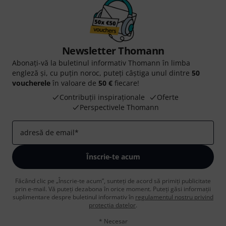
Newsletter Thomann
Abonați-vă la buletinul informativ Thomann în limba
engleză și, cu puțin noroc, puteți câștiga unul dintre
50
voucherele
în valoare de
50 €
fiecare!
Contribuții inspiraționale
Oferte
Perspectivele Thomann
adresă de email
*
Înscrie-te acum
Făcând clic pe „Înscrie-te acum”, sunteți de acord să primiți publicitate
prin e-mail. Vă puteți dezabona în orice moment. Puteți găsi informații
suplimentare despre buletinul informativ în
regulamentul nostru privind
protecția datelor
.
* Necesar