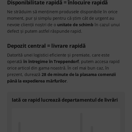
Disponibilitate rapidă = înlocuire rapidă
Ne străduim să menținem produsele disponibile în orice
moment, pur și simplu pentru că știm cât de urgent au
nevoie clienții noștri de o
unitate de schimb
în cazul unui
defect și putem astfel răspunde rapid.
Depozit central = livrare rapidă
Datorită unei logistici eficiente și premiate, care este
operată
în întregime în Treppendorf
, putem accesa rapid
orice articol din gama noastră. În cel mai bun caz, în
prezent, durează
28 de minute de la plasarea comenzii
până la expedierea mărfurilor
.
Iată ce rapid lucrează departamentul de livrări