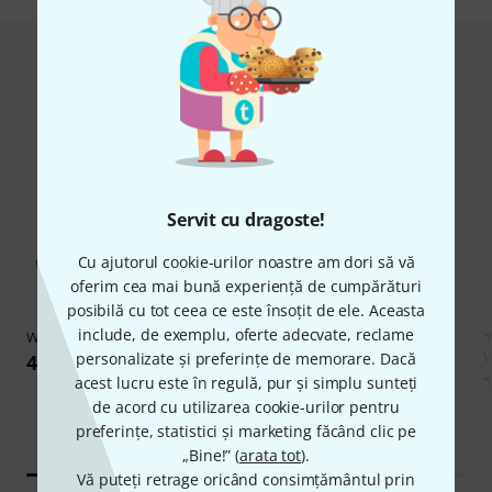
Hot Deals
Servit cu dragoste!
Cu ajutorul cookie-urilor noastre am dori să vă
oferim cea mai bună experiență de cumpărături
posibilă cu tot ceea ce este însoțit de ele. Aceasta
include, de exemplu, oferte adecvate, reclame
Wolfmix
W1 Mk3 Bundle
142
Stairville
Tour Stage Platform
V
personalizate și preferințe de memorare. Dacă
4.699 lei
2x1m ODW
1
acest lucru este în regulă, pur și simplu sunteți
1.890 lei
de acord cu utilizarea cookie-urilor pentru
preferințe, statistici și marketing făcând clic pe
„Bine!” (
arata tot
).
Vă puteți retrage oricând consimțământul prin