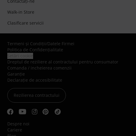
Contactaţi-ne
Walk-in Store
Clasificare servicii
Termeni şi Condiţii
/
Datele Firmei
Politica de Confidenţialitate
Setări cookie
Dreptul de reziliere al contractului pentru consumator
Comanda / incheierea comenzii
Garanție
Declarație de accesibilitate
Rezilierea contractului
Despre noi
Cariere
Blog