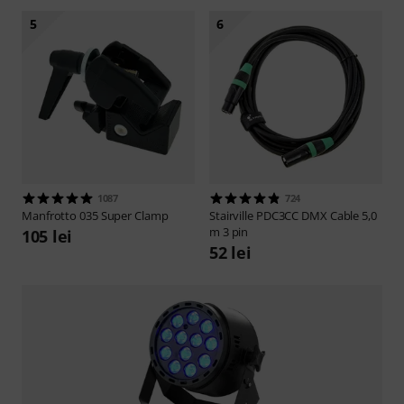
5
6
1087
724
Manfrotto
035 Super Clamp
Stairville
PDC3CC DMX Cable 5,0
m 3 pin
105 lei
52 lei