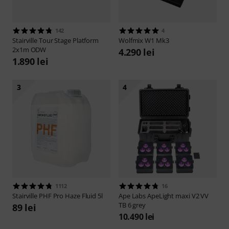
142
4
Stairville
Tour Stage Platform
Wolfmix
W1 Mk3
2x1m ODW
4.290 lei
1.890 lei
3
4
1112
16
Stairville
PHF Pro Haze Fluid 5l
Ape Labs
ApeLight maxi V2 VV
TB 6 grey
89 lei
10.490 lei