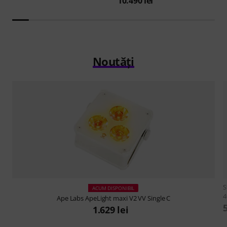
10.490 lei
Noutăți
S
ACUM DISPONIBIL
Ape Labs
ApeLight maxi V2 VV Single C
1.629 lei