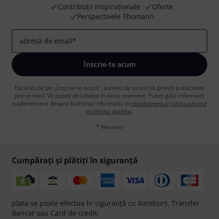
Contribuții inspiraționale
Oferte
Perspectivele Thomann
adresă de email
*
Înscrie-te acum
Făcând clic pe „Înscrie-te acum”, sunteți de acord să primiți publicitate
prin e-mail. Vă puteți dezabona în orice moment. Puteți găsi informații
suplimentare despre buletinul informativ în
regulamentul nostru privind
protecția datelor
.
* Necesar
Cumpărați și plătiți în siguranță
plata se poate efectua în siguranță cu Ramburs, Transfer
Bancar sau Card de credit.