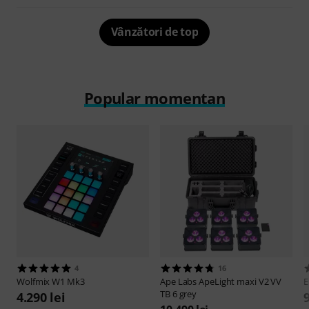
Vânzători de top
Popular momentan
4
16
Wolfmix
W1 Mk3
Ape Labs
ApeLight maxi V2 VV
E
TB 6 grey
4.290 lei