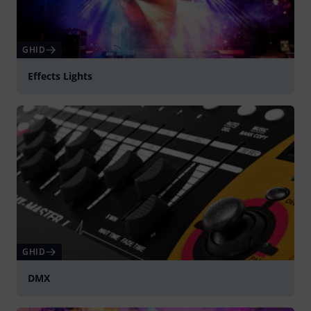
GHID
Effects Lights
GHID
DMX