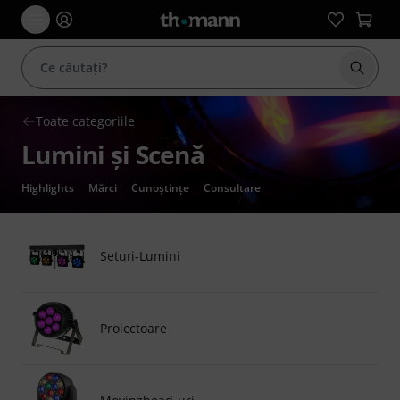
Începe
Toate categoriile
Lumini şi Scenă
Highlights
Mărci
Cunoștințe
Consultare
Seturi-Lumini
Proiectoare