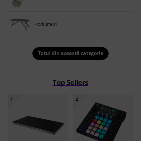
Podiumuri
Totul din această categorie
Top Sellers
1
2