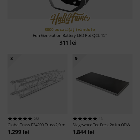
3000 bucată(ăţi) vândute
Fun Generation
Battery LED Pot QCL 15°
311 lei
8
9
282
13
Global Truss
F34200 Truss 2,0 m
Stageworx
Tec Deck 2x1m ODW
1.299 lei
1.844 lei