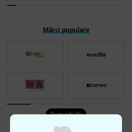
Mărci populare
Toate mărcile