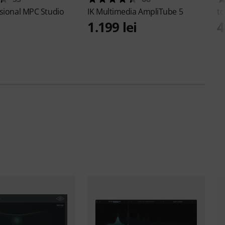
sional
MPC Studio
IK Multimedia
AmpliTube 5
tc
1.199 lei
4