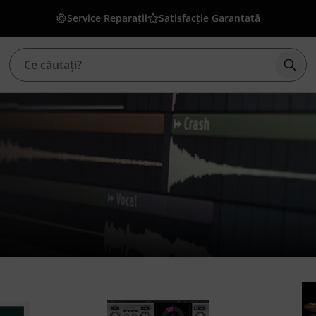
Service Reparații
Satisfacție Garantată
Înce