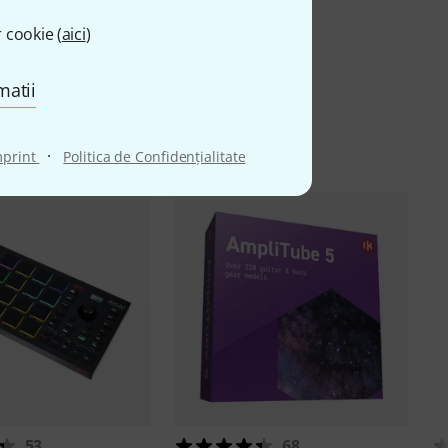
 cookie (
aici
)
matii
·
mprint
Politica de Confidenţialitate
53
68