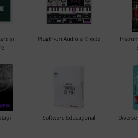
tare şi
PlugIn-uri Audio şi Efecte
Instrum
re
taţii
Software Educațional
Diverse