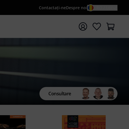
Contactaţi-ne
Despre noi
RO / LEI
peți căutarea cu termenul de căutare {searchTerm}
Consultare