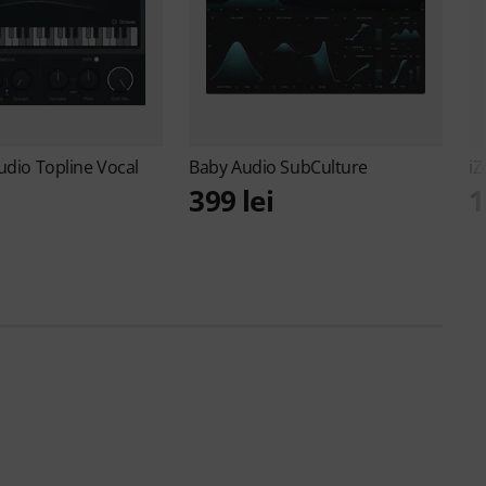
Audio
Topline Vocal
Baby Audio
SubCulture
i
399 lei
1