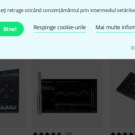
eți retrage oricând consimțământul prin intermediul setărilor
Respinge cookie-urile
Mai multe infor
Bine!
Popular momentan
I
195