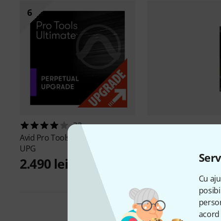
6
32
Avid
Pro Tools Ultimate Perpet.
UPG
Toontra
Serv
2.490 lei
Cu aju
posibi
person
acord 