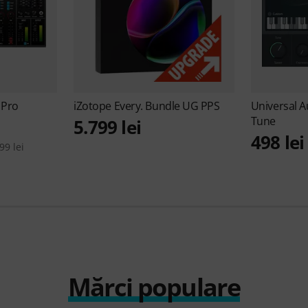
 Pro
iZotope
Every. Bundle UG PPS
Universal 
Tune
5.799 lei
498 lei
99 lei
Mărci populare