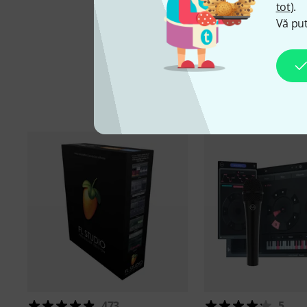
tot
).
Vă put
473
5