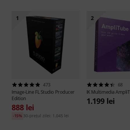
1
2
473
68
Image-Line
FL Studio Producer
IK Multimedia
AmpliT
Edition
1.199 lei
888 lei
-15%
30-prețul zilei: 1.045 lei