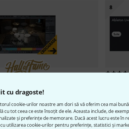
8
Ableton
Liv
1000 bucată(ăţi) vândute
1.555 l
ck
Superior Drummer 3 Crossgrade
it cu dragoste!
1.579 lei
torul cookie-urilor noastre am dori să vă oferim cea mai bun
lă cu tot ceea ce este însoțit de ele. Aceasta include, de exem
alizate și preferințe de memorare. Dacă acest lucru este în re
cu utilizarea cookie-urilor pentru preferințe, statistici și marke
Vânzători de top