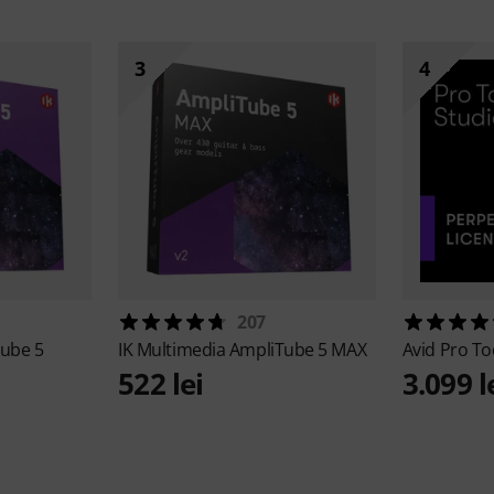
3
4
207
ube 5
IK Multimedia
AmpliTube 5 MAX
Avid
Pro To
522 lei
3.099 l