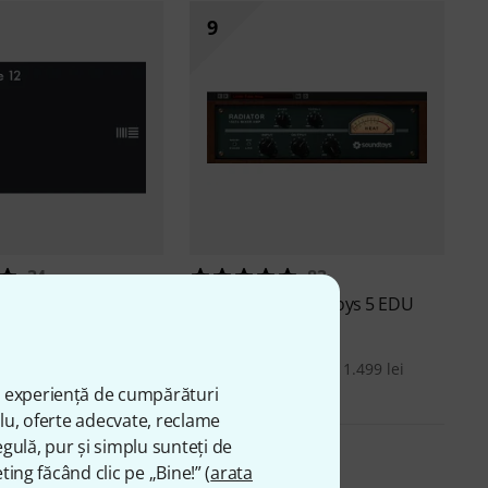
9
34
83
e 12 Suite EDU
Soundtoys
Soundtoys 5 EDU
ei
777 lei
-48%
30-prețul zilei: 1.499 lei
ă experiență de cumpărături
plu, oferte adecvate, reclame
gulă, pur și simplu sunteți de
ting făcând clic pe „Bine!” (
arata