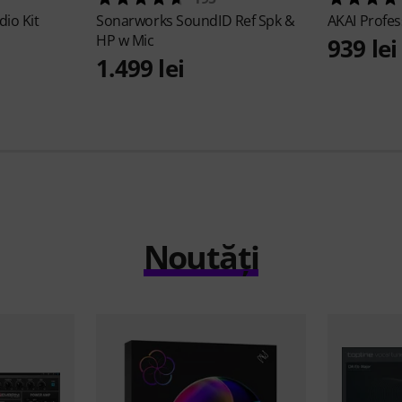
dio Kit
Sonarworks
SoundID Ref Spk &
AKAI Profes
HP w Mic
939 lei
1.499 lei
Noutăți