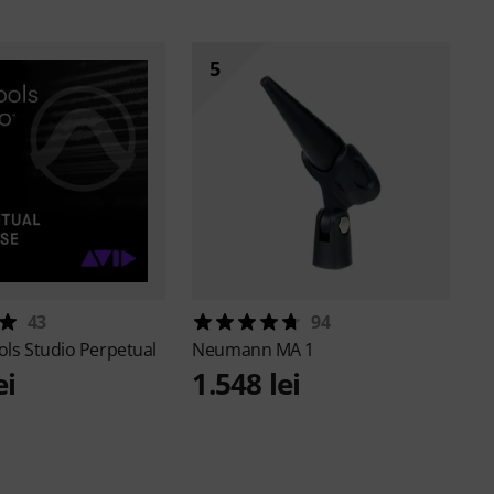
5
43
94
ols Studio Perpetual
Neumann
MA 1
ei
1.548 lei