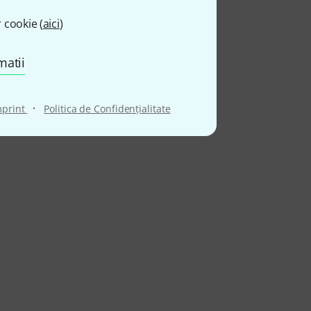
 cookie (
aici
)
matii
·
mprint
Politica de Confidenţialitate