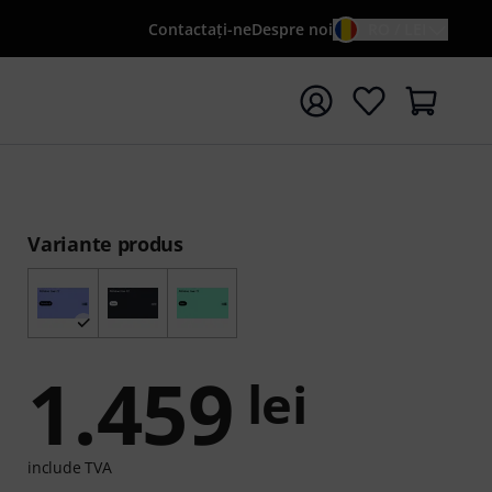
Contactaţi-ne
Despre noi
RO / LEI
peți căutarea cu termenul de căutare {searchTerm}
Variante produs
1.459
lei
include TVA