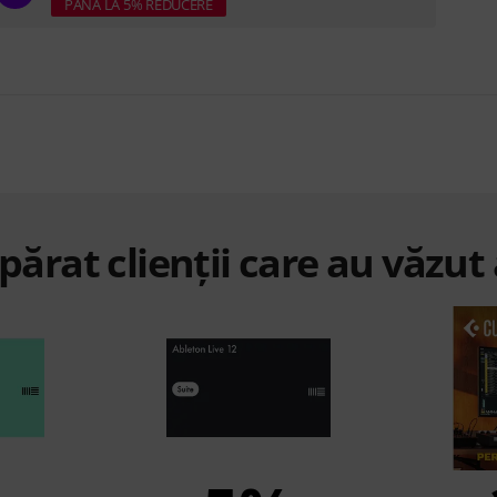
PÂNĂ LA 5% REDUCERE
ărat clienții care au văzut