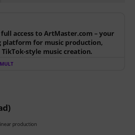
 full access to ArtMaster.com – your
g platform for music production,
 TikTok-style music creation.
 product, you receive a free 3-month voucher worth
 MULT
.10.2026, giving you full access to premium online
duction techniques, beat-making, vocal editing,
t-ready sound design.
g partner created with industry professionals such
. Dre), Printz Board (Black Eyed Peas, Justin
ad)
Adele, Beck, Pharrell Williams). Learn from over 500
oducers, creators and songwriters — covering DAW
linear production
ls, arrangement, hooks for TikTok, and essential
lease-ready tracks.