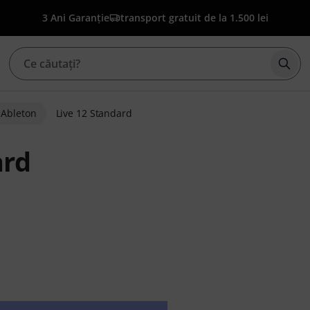
3 Ani Garanție
transport gratuit de la 1.500 lei
Înce
Ableton
Live 12 Standard
ard
enților