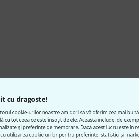
e i5 ab 5. Generation (Unterstützung AVX2
it cu dragoste!
torul cookie-urilor noastre am dori să vă oferim cea mai bun
lă cu tot ceea ce este însoțit de ele. Aceasta include, de exem
alizate și preferințe de memorare. Dacă acest lucru este în re
ection for Installation and Activation, ASIO-comp.
cu utilizarea cookie-urilor pentru preferințe, statistici și marke