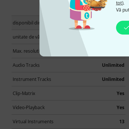
tot
).
Vă put
disponibil din
Martie 2024
unitate de vânzare
1 bucată(ăţi)
Max. resolution in bit
32 bit
Audio Tracks
Unlimited
Instrument Tracks
Unlimited
Clip-Matrix
Yes
Video-Playback
Yes
Virtual Instruments
13