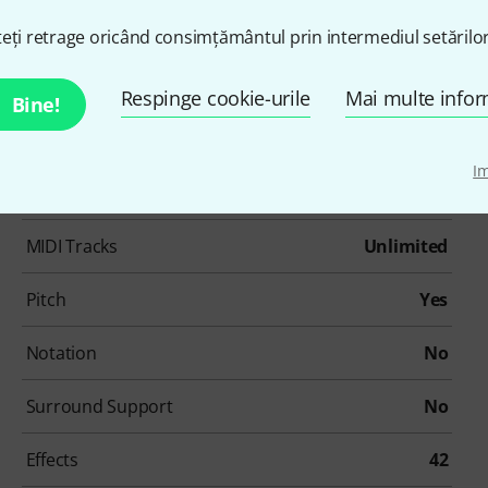
eți retrage oricând consimțământul prin intermediul setărilor
numărul articolului
587432
Respinge cookie-urile
Mai multe infor
Bine!
max. Samplerate (kHz)
192 kHz
I
Hardware In/Outs
256
MIDI Tracks
Unlimited
Pitch
Yes
Notation
No
Surround Support
No
Effects
42