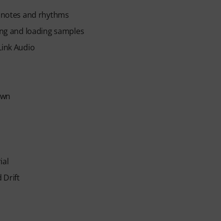
f notes and rhythms
wing and loading samples
Link Audio
own
ial
 Drift