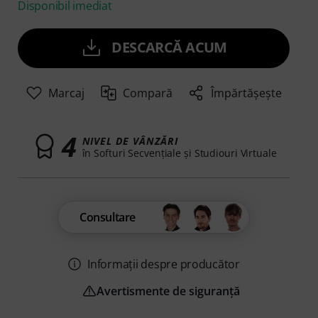
Disponibil imediat
DESCARCĂ ACUM
Marcaj
Compară
Împărtășește
4
NIVEL DE VÂNZĂRI
în Softuri Secvenţiale şi Studiouri Virtuale
Consultare
Informații despre producător
Avertismente de siguranță