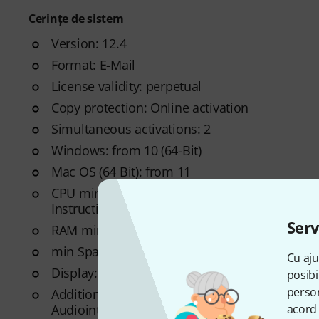
Cerințe de sistem
Version: 12.4
Format: E-Mail
License validity: perpetual
Copy protection: Online activation
Simultaneous activations: 2
Windows: from 10 (64-Bit)
Mac OS (64 Bit): from 11
CPU min.: AMD Ryzen, Apple Silicon, Intel Cor
Instruction set)
Serv
RAM min. (GB): 8
min Space on HD (GB): 3 GB
Cu aju
Display: 1366 x 768
posibi
person
Additional System requirements: Internet Conn
Audiointerface (Windows)
acord 