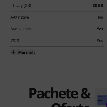
Library (GB)
38 GB
AAX native
No
Audio Units
Yes
VST3
Yes
Mai mult
Pachete &