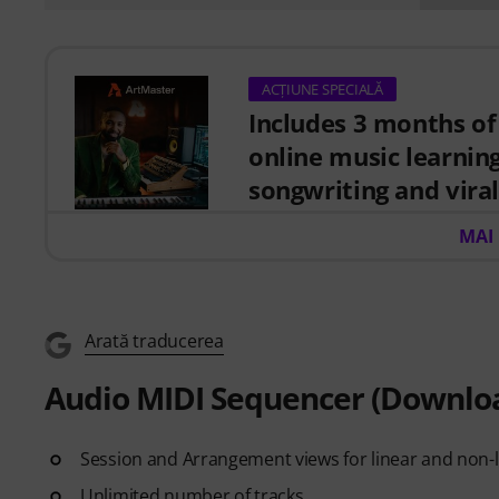
ACȚIUNE SPECIALĂ
Includes 3 months of
online music learnin
songwriting and viral
When you purchase this studio
MAI
EUR 59, valid from 15.07. to 14
courses focused on modern pro
creative workflows and conten
Arată traducerea
ArtMaster.com – your e-learnin
as Sam Pounds (Chris Brown, Dr
Audio MIDI Sequencer (Downlo
Timberlake), and Chris Kasych (
video lessons designed for pr
Session and Arrangement views for linear and non-
production, mixing fundamenta
skills for turning ideas into re
Unlimited number of tracks