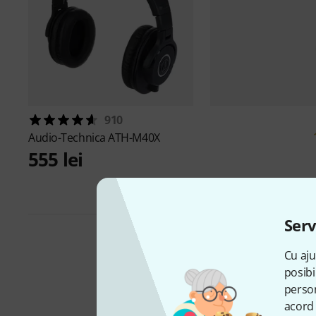
910
Audio-Technica
ATH-M40X
555 lei
Serv
Cu aju
posibi
person
acord 