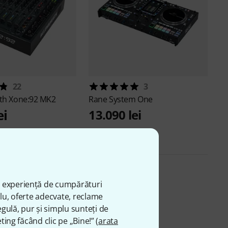
22
3
ath
Xone:92 MK2
Rane
System One
ei
13.090 lei
ă experiență de cumpărături
plu, oferte adecvate, reclame
gulă, pur și simplu sunteți de
ting făcând clic pe „Bine!” (
arata