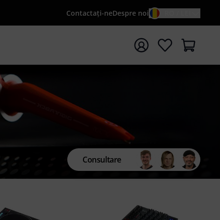
Contactaţi-ne
Despre noi
RO / LEI
peți căutarea cu termenul de căutare {searchTerm}
Consultare