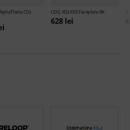
AlphaTheta CDJ-
UDG
XDJ-RX3 Faceplate Bk
Ji
628 lei
4
ei