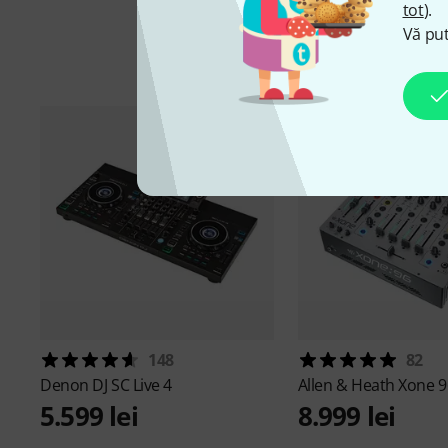
tot
).
Vă put
148
82
Denon DJ
SC Live 4
Allen & Heath
Xone 9
5.599 lei
8.999 lei