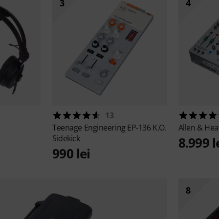
3
4
13
Teenage Engineering
EP-136 K.O.
Allen & He
Sidekick
8.999 l
990 lei
8