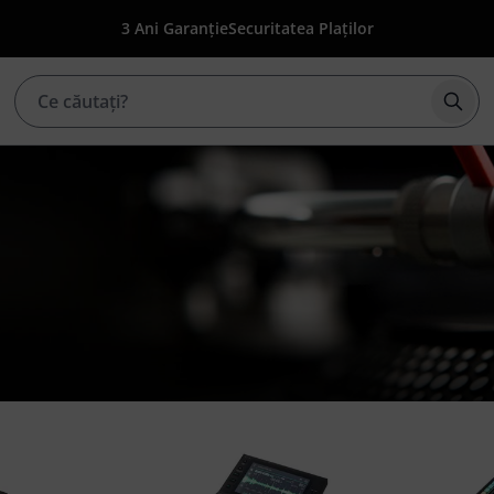
3 Ani Garanție
Securitatea Plaților
Înce