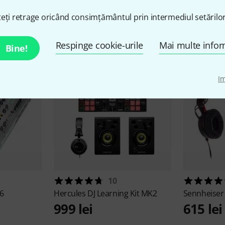
Popular momentan
eți retrage oricând consimțământul prin intermediul setărilor
Respinge cookie-urile
Mai multe infor
Bine!
I
10
6
Hercules
DJ Learning Kit MK2
Sennheise
999 lei
615 lei