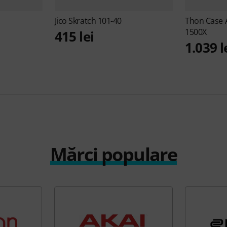
Jico
Skratch 101-40
Thon
Case 
1500X
415 lei
1.039 l
Mărci populare