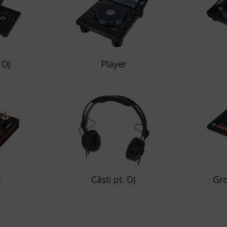
 DJ
Player
J
Căşti pt. DJ
Gro