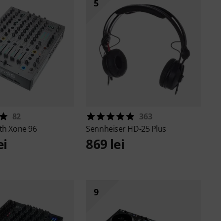
5
82
363
ath
Xone 96
Sennheiser
HD-25 Plus
ei
869 lei
9