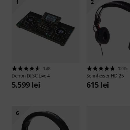
1
2
148
1235
Denon DJ
SC Live 4
Sennheiser
HD-25
5.599 lei
615 lei
6