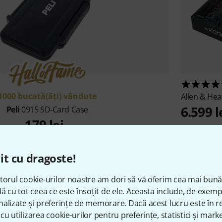
1000 bucată(ăţi) vândute
Allen & He
6.599 l
Peli
0915 SD-Card Case
179 lei
it cu dragoste!
Vânzători de top
torul cookie-urilor noastre am dori să vă oferim cea mai bun
lă cu tot ceea ce este însoțit de ele. Aceasta include, de exem
alizate și preferințe de memorare. Dacă acest lucru este în re
cu utilizarea cookie-urilor pentru preferințe, statistici și marke