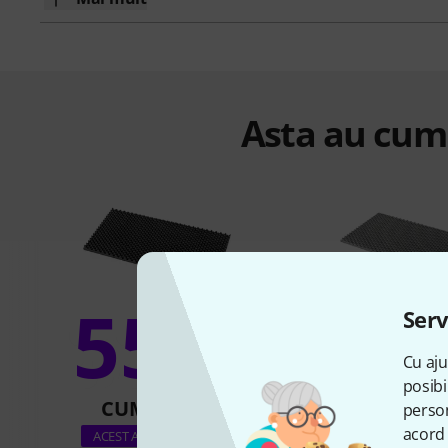
Asta au cump
55%
Serv
11
Cu aju
posibi
CUMPĂRAT
CUMPĂR
person
acord 
t.akustik HiL
ACEST ARTICOL EXACT