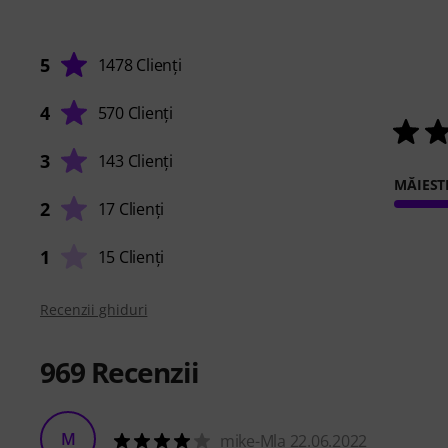
5
1478 Clienți
4
570 Clienți
3
143 Clienți
MĂIEST
2
17 Clienți
1
15 Clienți
Recenzii ghiduri
969
Recenzii
M
mike-Mla 22.06.2022