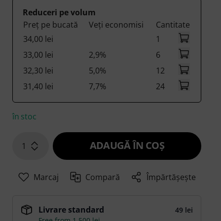
Reduceri pe volum
Preț pe bucată
Veți economisi
Cantitate
34,00 lei
1
33,00 lei
2,9%
6
32,30 lei
5,0%
12
31,40 lei
7,7%
24
în stoc
ADAUGĂ ÎN COŞ
1
Marcaj
Compară
Împărtășește
Livrare standard
49 lei
Free from 1.500 lei