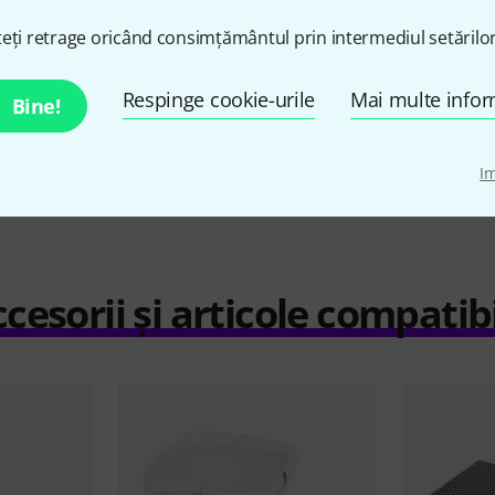
ei
77 lei
eți retrage oricând consimțământul prin intermediul setărilor
Respinge cookie-urile
Mai multe infor
Bine!
Compară
I
cesorii și articole compatib