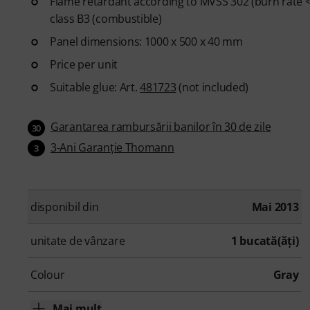
Flame retardant according to MVSS 302 (burn rate 
class B3 (combustible)
Panel dimensions: 1000 x 500 x 40 mm
Price per unit
Suitable glue: Art.
481723
(not included)
Garantarea rambursării banilor în 30 de zile
30
3-Ani Garanţie Thomann
3
disponibil din
Mai 2013
unitate de vânzare
1 bucată(ăţi)
Colour
Gray
Mai mult