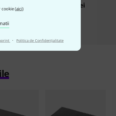
62 lei
205 lei
 cookie (
aici
)
matii
·
mprint
Politica de Confidenţialitate
ile