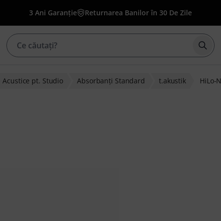
3 Ani Garanție
Returnarea Banilor în 30 De Zile
Înce
Acustice pt. Studio
Absorbanţi Standard
t.akustik
HiLo-
lienților