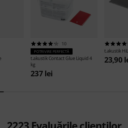
10
t.akustik
Hi
POTRIVIRE PERFECTĂ
23,90 l
e
t.akustik
Contact Glue Liquid 4
kg
237 lei
2223
Evaluările clienților