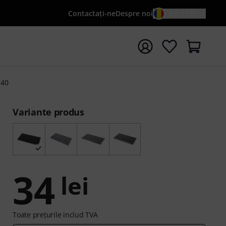
Contactaţi-ne
Despre noi
RO / LEI
peți căutarea cu termenul de căutare {searchTerm}
N40
Variante produs
34
lei
Toate prețurile includ TVA