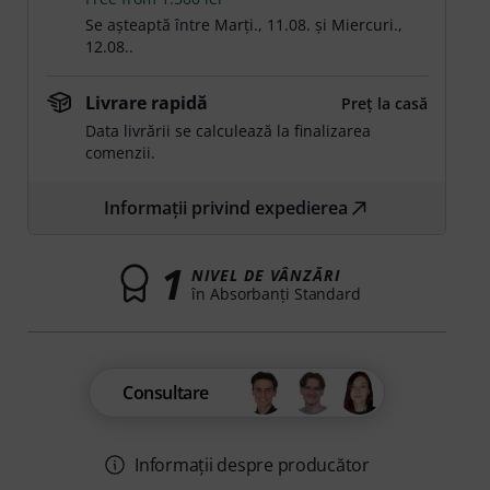
Se așteaptă între
Marți., 11.08.
și
Miercuri.,
12.08.
.
Livrare rapidă
Preț la casă
Data livrării se calculează la finalizarea
comenzii.
Informații privind expedierea
1
NIVEL DE VÂNZĂRI
în Absorbanţi Standard
Consultare
Informații despre producător