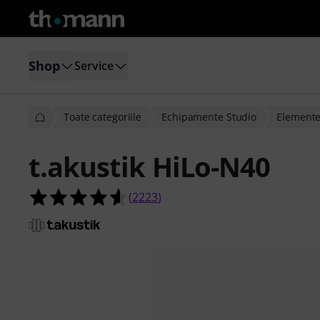
Shop
Service
Toate categoriile
Echipamente Studio
Elemente 
t.akustik HiLo-N40
4.6 din 5 stele din 2223 evaluări ale c
(
2223
)