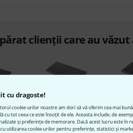
ărat clienții care au văzut
it cu dragoste!
%
9%
torul cookie-urilor noastre am dori să vă oferim cea mai bun
lă cu tot ceea ce este însoțit de ele. Aceasta include, de exem
AT
CUMPĂRAT
C
alizate și preferințe de memorare. Dacă acest lucru este în re
cu utilizarea cookie-urilor pentru preferințe, statistici și marke
o-N25
t.akustik HiLo-P80
t.ak