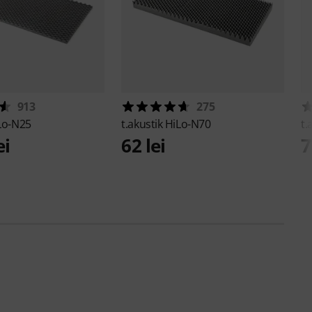
913
275
Lo-N25
t.akustik
HiLo-N70
t.
ei
62 lei
7