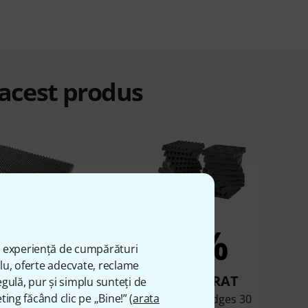
 acest produs
4%
3%
ă experiență de cumpărături
plu, oferte adecvate, reclame
UMPĂRAT
CUMPĂRAT
gulă, pur și simplu sunteți de
ting făcând clic pe „Bine!” (
arata
ustik HiLo-N70
t.akustik Wedges 30