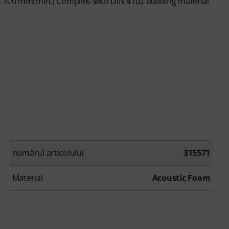
< 100 mm/min.) Complies with DIN 4102 building material
numărul articolului
315571
Material
Acoustic Foam