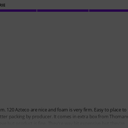
RIE
m. 120 Azteco are nice and foam is very firm. Easy to place to
tter packing by producer. It comes in extra box from Thoman
y eye but product is fine. They're way bit expensive but they're