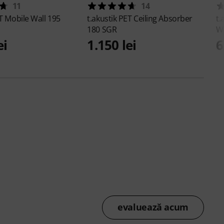
11
14
T Mobile Wall 195
t.akustik
PET Ceiling Absorber
t.
180 SGR
W
ei
1.150 lei
6
evaluează acum