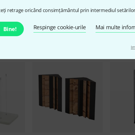
eți retrage oricând consimțământul prin intermediul setărilor
Respinge cookie-urile
Mai multe infor
Bine!
cesorii și articole compatib
I