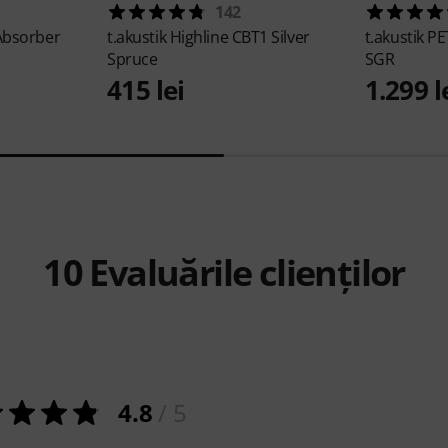
142
 Absorber
t.akustik
Highline CBT1 Silver
t.akustik
PE
Spruce
SGR
415 lei
1.299 l
10
Evaluările clienților
4.8
/ 5