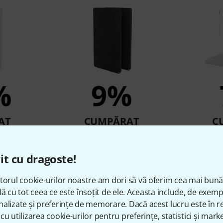
%
9%
AT
CUMPĂRAT
C
l Absorber
t.akustik PET Wall Absorber
t.akustik 
120 BK
it cu dragoste!
i
625 lei
torul cookie-urilor noastre am dori să vă oferim cea mai bun
lă cu tot ceea ce este însoțit de ele. Aceasta include, de exem
alizate și preferințe de memorare. Dacă acest lucru este în re
Compară
cu utilizarea cookie-urilor pentru preferințe, statistici și marke