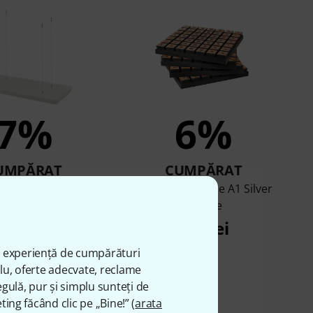
7%
6%
UMPĂRAT
CUMPĂRAT
PET Ceiling Absorber
t.akustik Highline A1 Silver
120 WH
Spruce
468 lei
777 lei
ă experiență de cumpărături
plu, oferte adecvate, reclame
gulă, pur și simplu sunteți de
ting făcând clic pe „Bine!” (
arata