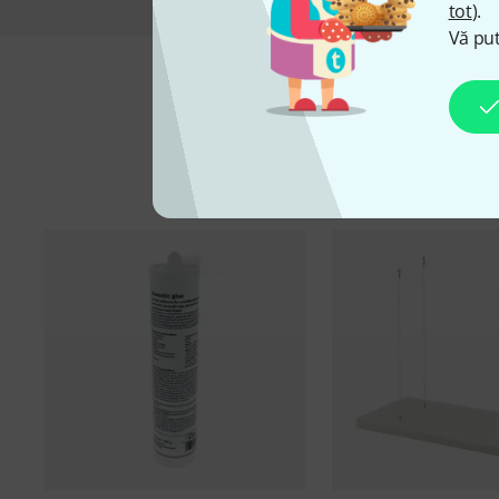
tot
).
Vă put
Ac