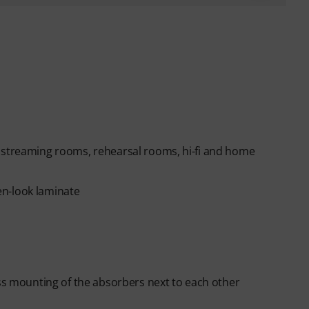
d streaming rooms, rehearsal rooms, hi-fi and home
en-look laminate
ess mounting of the absorbers next to each other