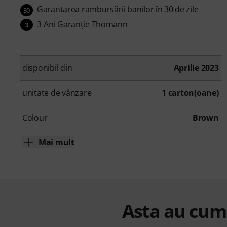
Garantarea rambursării banilor în 30 de zile
30
3-Ani Garanţie Thomann
3
disponibil din
Aprilie 2023
unitate de vânzare
1 carton(oane)
Colour
Brown
Mai mult
Asta au cump