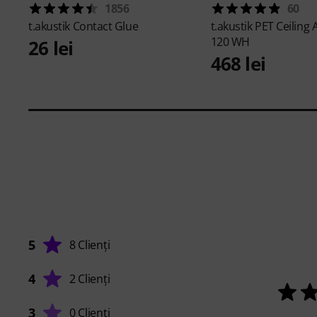
1856
60
t.akustik
Contact Glue
t.akustik
PET Ceiling
120 WH
26 lei
468 lei
5
8 Clienți
4
2 Clienți
3
0 Clienți