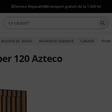
Service Reparații
transport gratuit de la 1.500 lei
Înce
Acustice pt. Studio
Absorbanţi Standard
t.akustik
Stripe
ber 120 Azteco
enților