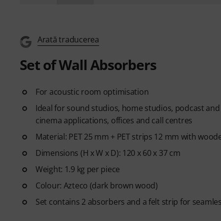
Arată traducerea
Set of Wall Absorbers
For acoustic room optimisation
Ideal for sound studios, home studios, podcast an
cinema applications, offices and call centres
Material: PET 25 mm + PET strips 12 mm with wood
Dimensions (H x W x D): 120 x 60 x 37 cm
Weight: 1.9 kg per piece
Colour: Azteco (dark brown wood)
Set contains 2 absorbers and a felt strip for seaml