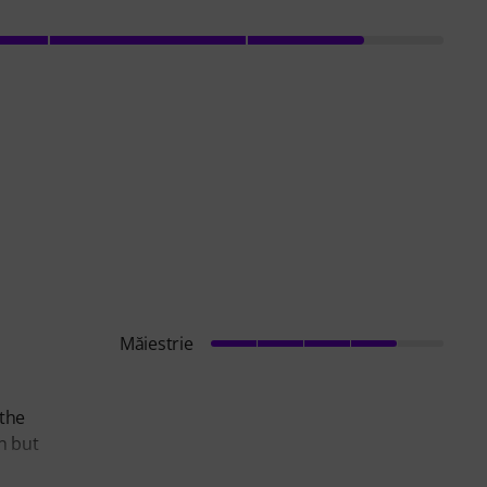
Măiestrie
 the
n but