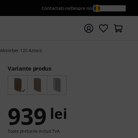
Contactaţi-ne
Despre noi
RO / LEI
peți căutarea cu termenul de căutare {searchTerm}
 Absorber 120 Azteco
Variante produs
939
lei
Toate prețurile includ TVA