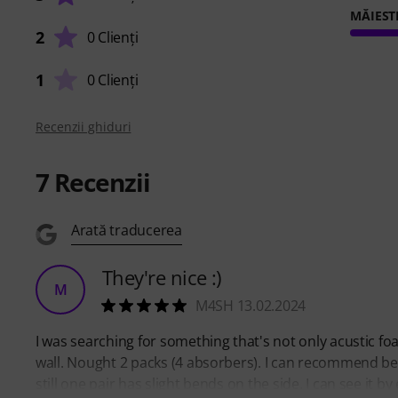
MĂIEST
2
0 Clienți
1
0 Clienți
Recenzii ghiduri
7
Recenzii
Arată traducerea
They're nice :)
M
M4SH 13.02.2024
I was searching for something that's not only acustic foa
wall. Nought 2 packs (4 absorbers). I can recommend be
still one pair has slight bends on the side. I can see it b