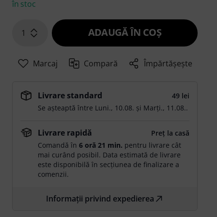
în stoc
ADAUGĂ ÎN COŞ
1
Marcaj
Compară
Împărtășește
Livrare standard
49 lei
Se așteaptă între
Luni., 10.08.
și
Marți., 11.08.
.
Livrare rapidă
Preț la casă
Comandă în
6 oră 21 min.
pentru livrare cât
mai curând posibil. Data estimată de livrare
este disponibilă în secțiunea de finalizare a
comenzii.
Informații privind expedierea