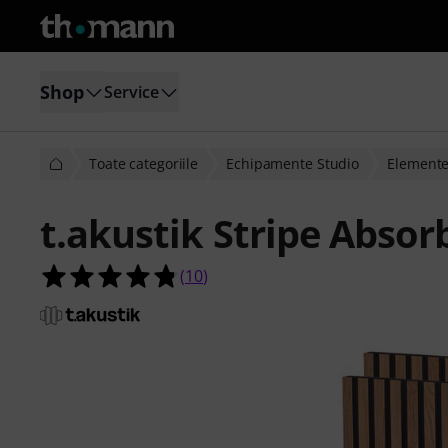
Shop
Service
Toate categoriile
Echipamente Studio
Elemente 
t.akustik Stripe Absor
4.8 din 5 stele din 10 evaluări ale cli
(
10
)