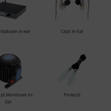
itatoare in-ear
Căşti In-Ear
 pt.Monitoare In-
Protecţii
Ear