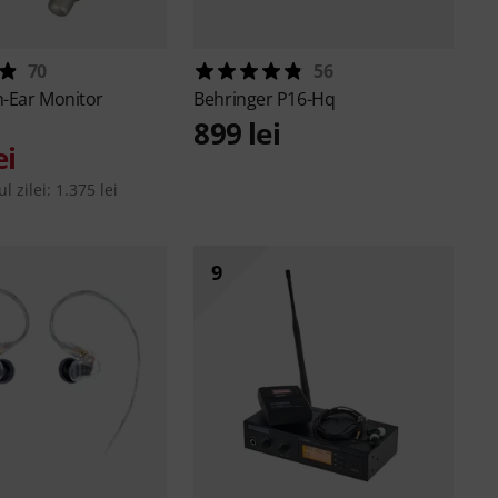
70
56
n-Ear Monitor
Behringer
P16-Hq
899 lei
ei
l zilei: 1.375 lei
9