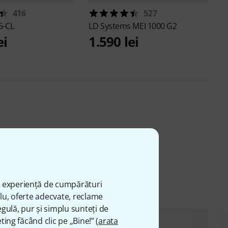
416
527
5-CL
LD Systems
MEI 1000 G2
ei
1.590 lei
ă experiență de cumpărături
plu, oferte adecvate, reclame
gulă, pur și simplu sunteți de
ting făcând clic pe „Bine!” (
arata