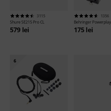
3115
1356
Shure
SE215 Pro CL
Behringer
Powerplay
579 lei
175 lei
6