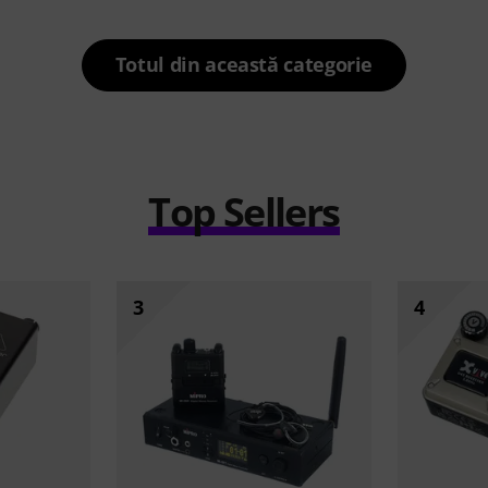
Totul din această categorie
Top Sellers
3
4