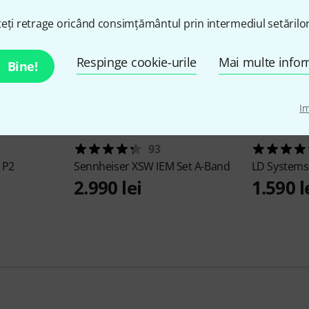
eți retrage oricând consimțământul prin intermediul setărilor
Respinge cookie-urile
Mai multe infor
Bine!
I
93
 P2
Sennheiser
XSW IEM Set A-Band
LD System
2.990 lei
1.590 l