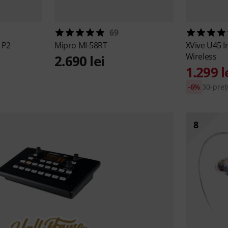
69
 P2
Mipro
MI-58RT
XVive
U45 I
Wireless
2.690 lei
1.299 l
-6%
30-prețu
8