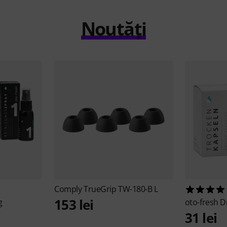
Noutăți
Comply
TrueGrip TW-180-B L
153 lei
g
oto-fresh
D
31 lei