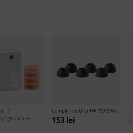
Comply
TrueGrip TW-180-B Mix
ot
1
153 lei
3
rying Capsules