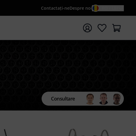
Contactaţi-ne
Despre noi
RO / LEI
peți căutarea cu termenul de căutare {searchTerm}
Consultare