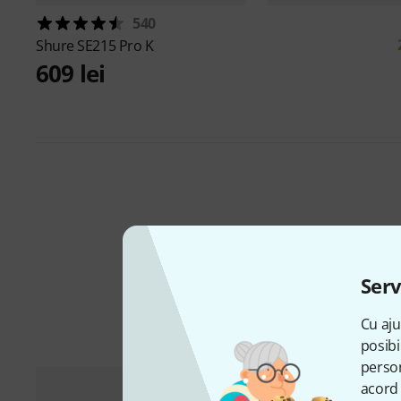
540
Shure
SE215 Pro K
609 lei
Serv
Cu aju
posibi
person
acord 