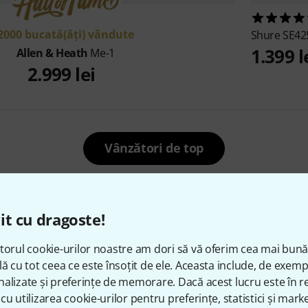
2000 bucată(ăţi) vândute
Shure
SE42
1.399 l
Allen & Heath
Me-1
2.999 lei
Vânzători de top
it cu dragoste!
Popular momentan
torul cookie-urilor noastre am dori să vă oferim cea mai bun
lă cu tot ceea ce este însoțit de ele. Aceasta include, de exem
alizate și preferințe de memorare. Dacă acest lucru este în re
cu utilizarea cookie-urilor pentru preferințe, statistici și marke