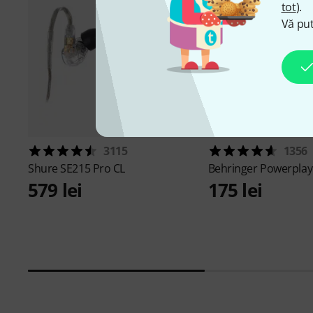
tot
).
Vă put
3115
1356
Shure
SE215 Pro CL
Behringer
Powerplay
579 lei
175 lei