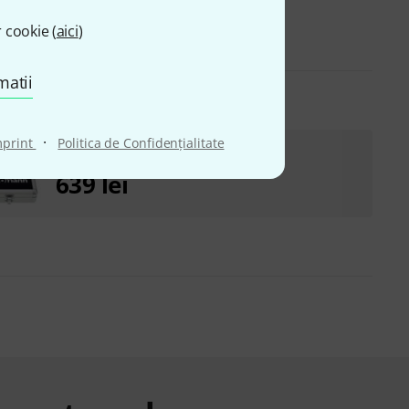
 cookie (
aici
)
matii
·
mprint
Politica de Confidenţialitate
Shure SE215-CL Bundle
639 lei