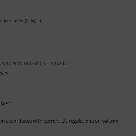
in 3 sizes (S, M, L)
. S
172504
, M
172505
, L
137237
7879
58854
y in accordance with current EU regulations on volume
.