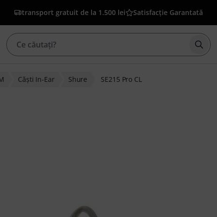
transport gratuit de la 1.500 lei
Satisfacție Garantată
Înce
EM
Căşti In-Ear
Shure
SE215 Pro CL
lienților