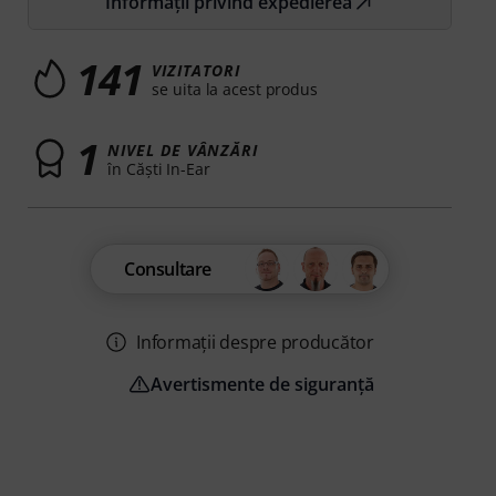
Informații privind expedierea
141
VIZITATORI
se uita la acest produs
1
NIVEL DE VÂNZĂRI
în Căşti In-Ear
Consultare
Informații despre producător
Avertismente de siguranță