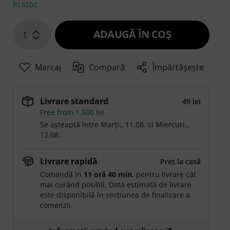
în stoc
ADAUGĂ ÎN COŞ
1
Marcaj
Compară
Împărtășește
Livrare standard
49 lei
Free from 1.500 lei
Se așteaptă între
Marți., 11.08.
și
Miercuri.,
12.08.
.
Livrare rapidă
Preț la casă
Comandă în
11 oră 40 min.
pentru livrare cât
mai curând posibil. Data estimată de livrare
este disponibilă în secțiunea de finalizare a
comenzii.