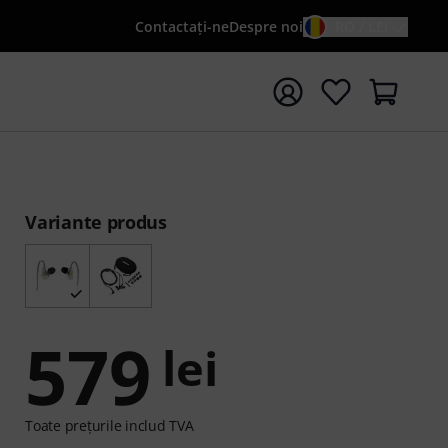
Contactaţi-ne
Despre noi
RO / LEI
peți căutarea cu termenul de căutare {searchTerm}
Variante produs
579
lei
Toate prețurile includ TVA