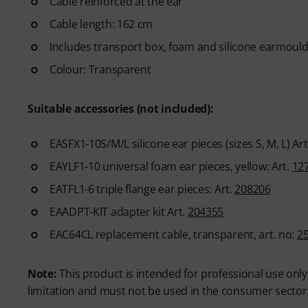
Cable reinforced at the ear
Cable length: 162 cm
Includes transport box, foam and silicone earmoulds 
Colour: Transparent
Suitable accessories (not included):
EASFX1-10S/M/L silicone ear pieces (sizes S, M, L) Art
EAYLF1-10 universal foam ear pieces, yellow: Art.
12
EATFL1-6 triple flange ear pieces: Art.
208206
EAADPT-KIT adapter kit Art.
204355
EAC64CL replacement cable, transparent, art. no:
2
Note:
This product is intended for professional use onl
limitation and must not be used in the consumer sector