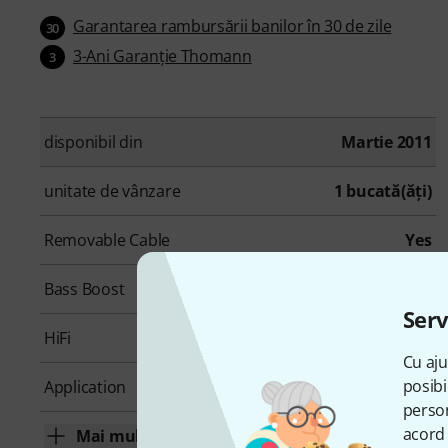
Garantarea rambursării banilor în 30 de zile
30
3-Ani Garanţie Thomann
3
disponibil din
Martie 2011
unitate de vânzare
1 bucată(ăţi)
Removable Cable
Yes
Bass Boost
No
Serv
HiFi
No
Cu aju
posibi
Application
Allround
person
acord 
Mai mult