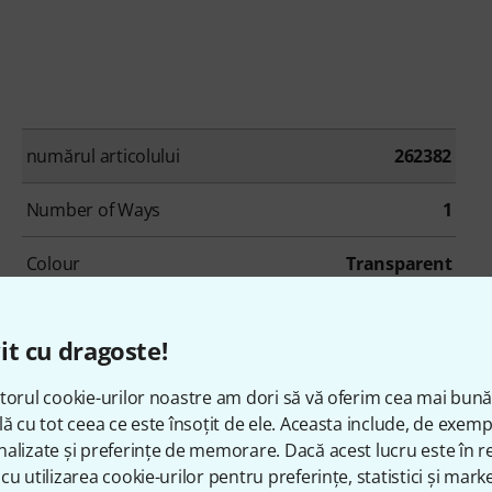
numărul articolului
262382
Number of Ways
1
Colour
Transparent
Midrange Boost
No
it cu dragoste!
Allround
Yes
torul cookie-urilor noastre am dori să vă oferim cea mai bun
lă cu tot ceea ce este însoțit de ele. Aceasta include, de exem
alizate și preferințe de memorare. Dacă acest lucru este în re
cu utilizarea cookie-urilor pentru preferințe, statistici și marke