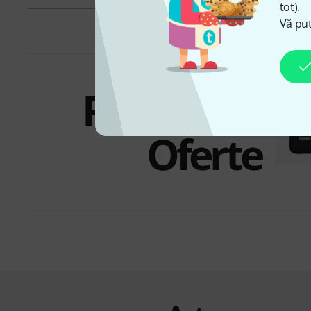
tot
).
Vă put
Pachete &
Oferte