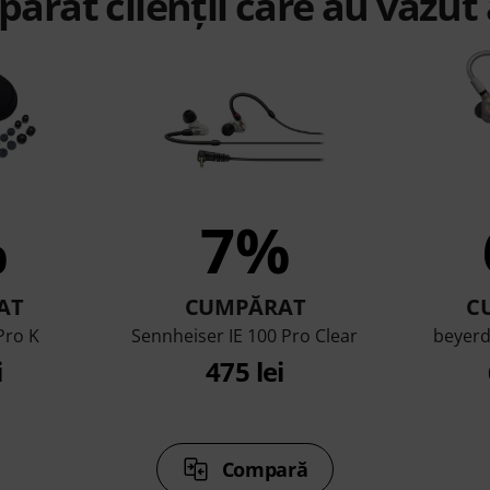
ărat clienții care au văzut
%
7%
AT
CUMPĂRAT
C
Pro K
Sennheiser IE 100 Pro Clear
beyerd
i
475 lei
Compară