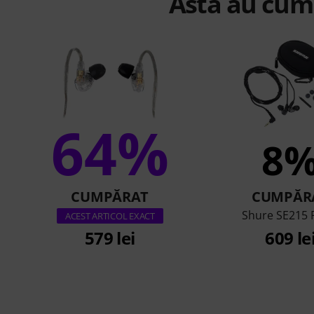
Asta au cump
64%
8
CUMPĂRAT
CUMPĂR
Shure SE215 
ACEST ARTICOL EXACT
579 lei
609 le