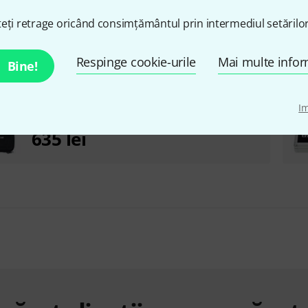
eți retrage oricând consimțământul prin intermediul setărilor
Respinge cookie-urile
Mai multe infor
Bine!
I
Shure SE215 Pro CL Case Bundle
635 lei