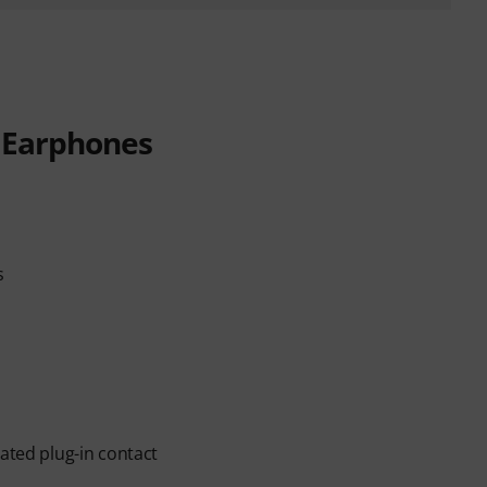
r Earphones
s
lated plug-in contact