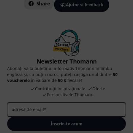
Share
Ajutor și feedback
Newsletter Thomann
Abonați-vă la buletinul informativ Thomann în limba
engleză și, cu puțin noroc, puteți câștiga unul dintre
50
voucherele
în valoare de
50 €
fiecare!
Contribuții inspiraționale
Oferte
Perspectivele Thomann
adresă de email
*
Înscrie-te acum