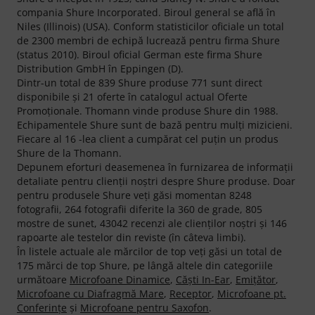
compania Shure Incorporated. Biroul general se află în
Niles (Illinois) (USA). Conform statisticilor oficiale un total
de 2300 membri de echipă lucrează pentru firma Shure
(status 2010). Biroul oficial German este firma Shure
Distribution GmbH în Eppingen (D).
Dintr-un total de 839 Shure produse 771 sunt direct
disponibile şi 21 oferte în catalogul actual Oferte
Promoţionale. Thomann vinde produse Shure din 1988.
Echipamentele Shure sunt de bază pentru mulţi mizicieni.
Fiecare al 16 -lea client a cumpărat cel puţin un produs
Shure de la Thomann.
Depunem eforturi deasemenea în furnizarea de informaţii
detaliate pentru clienţii noştri despre Shure produse. Doar
pentru produsele Shure veţi găsi momentan 8248
fotografii, 264 fotografii diferite la 360 de grade, 805
mostre de sunet, 43042 recenzi ale clienţilor noştri şi 146
rapoarte ale testelor din reviste (în câteva limbi).
În listele actuale ale mărcilor de top veţi găsi un total de
175 mărci de top Shure, pe lângă altele din categoriile
următoare
Microfoane Dinamice
,
Căşti In-Ear
,
Emițător
,
Microfoane cu Diafragmă Mare
,
Receptor
,
Microfoane pt.
Conferinţe
şi
Microfoane pentru Saxofon
.