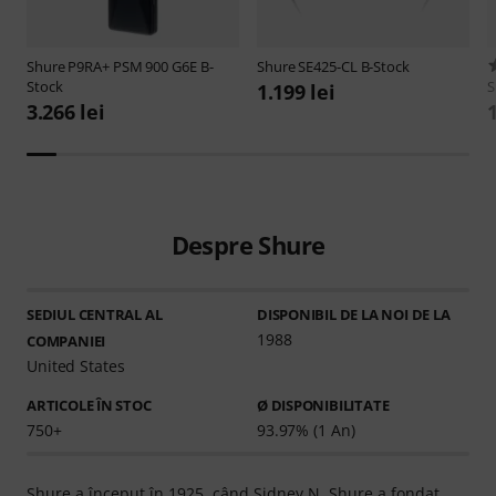
Shure
P9RA+ PSM 900 G6E B-
Shure
SE425-CL B-Stock
Stock
S
1.199 lei
3.266 lei
1
Despre Shure
SEDIUL CENTRAL AL
DISPONIBIL DE LA NOI DE LA
1988
COMPANIEI
United States
ARTICOLE ÎN STOC
Ø DISPONIBILITATE
750+
93.97% (1 An)
Shure a început în 1925, când Sidney N. Shure a fondat