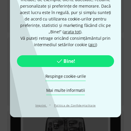
personalizate și preferințe de memorare. Dacă
acest lucru este în regulă, pur și simplu sunteți
de acord cu utilizarea cookie-urilor pentru
Recenzii
preferințe, statistici și marketing făcând clic pe
PGA98D
„Bine!” (
arata tot
).
Vă puteți retrage oricând consimțământul prin
intermediul setărilor cookie (
aici
)
Bine!
Respinge cookie-urile
Mai multe informatii
Recenzii
SRH1540
·
Imprint
Politica de Confidenţialitate