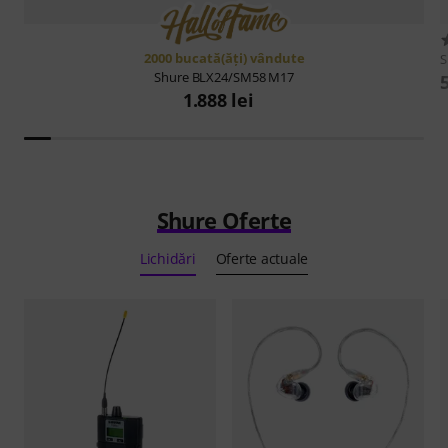
2000 bucată(ăţi) vândute
S
Shure
BLX24/SM58 M17
1.888 lei
Shure Oferte
Lichidări
Oferte actuale