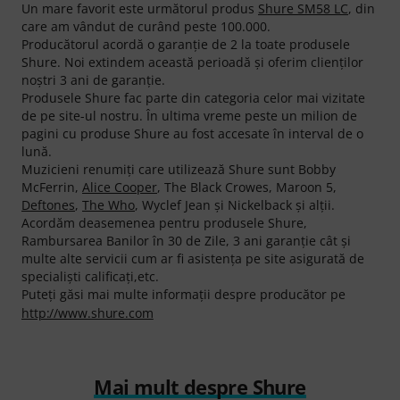
Un mare favorit este următorul produs
Shure SM58 LC
, din
care am vândut de curând peste 100.000.
Producătorul acordă o garanţie de 2 la toate produsele
Shure. Noi extindem această perioadă şi oferim clienţilor
noştri 3 ani de garanţie.
Produsele Shure fac parte din categoria celor mai vizitate
de pe site-ul nostru. În ultima vreme peste un milion de
pagini cu produse Shure au fost accesate în interval de o
lună.
Muzicieni renumiţi care utilizează Shure sunt Bobby
McFerrin,
Alice Cooper
, The Black Crowes, Maroon 5,
Deftones
,
The Who
, Wyclef Jean şi Nickelback şi alţii.
Acordăm deasemenea pentru produsele Shure,
Rambursarea Banilor în 30 de Zile, 3 ani garanţie cât şi
multe alte servicii cum ar fi asistenţa pe site asigurată de
specialişti calificaţi,etc.
Puteți găsi mai multe informații despre producător pe
http://www.shure.com
Mai mult despre Shure