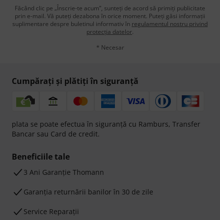
Făcând clic pe „Înscrie-te acum”, sunteți de acord să primiți publicitate
prin e-mail. Vă puteți dezabona în orice moment. Puteți găsi informații
suplimentare despre buletinul informativ în
regulamentul nostru privind
protecția datelor
.
* Necesar
Cumpărați și plătiți în siguranță
plata se poate efectua în siguranță cu Ramburs, Transfer
Bancar sau Card de credit.
Beneficiile tale
3 Ani Garanție Thomann
Garanţia returnării banilor în 30 de zile
Service Reparații