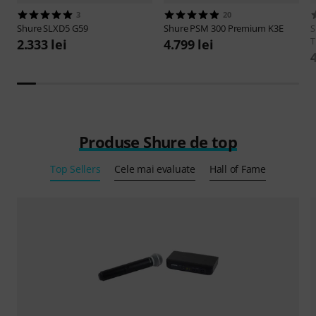
3
20
Shure
SLXD5 G59
Shure
PSM 300 Premium K3E
S
T
2.333 lei
4.799 lei
4
Produse Shure de top
Top Sellers
Cele mai evaluate
Hall of Fame