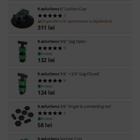
9.solutions
6" Suction Cup
1
Disponibil in în aproximativ o săptămână
311
lei
9.solutions
5/8" Gag Open
5
în stoc
132
lei
9.solutions
5/8" + 3/8" Gag Closed
5
în stoc
124
lei
9.solutions
3/8" Finger & connecting nut
3
în stoc
58
lei
9.solutions
Suction Cup