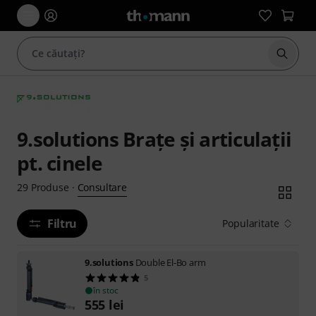
Începe
9.solutions Brațe și articulații
pt. cinele
Consultare
29
Produse
·
Filtru
Popularitate
9.solutions
Double El-Bo arm
5
în stoc
555
lei