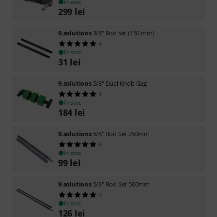
în stoc
299
lei
9.solutions
3/8" Rod set (150 mm)
4
în stoc
31
lei
9.solutions
5/8" Dual Knob Gag
1
în stoc
184
lei
9.solutions
5/8" Rod Set 250mm
6
în stoc
99
lei
9.solutions
5/8" Rod Set 500mm
7
în stoc
126
lei