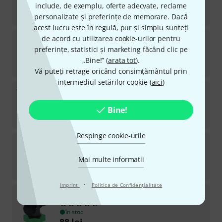
include, de exemplu, oferte adecvate, reclame
în stoc
398
lei
personalizate și preferințe de memorare. Dacă
acest lucru este în regulă, pur și simplu sunteți
9.solutions
Ex-sus pole
de acord cu utilizarea cookie-urilor pentru
preferințe, statistici și marketing făcând clic pe
în stoc
„Bine!” (
arata tot
).
417
lei
Vă puteți retrage oricând consimțământul prin
intermediul setărilor cookie (
aici
)
9.solutions
3/8" Rod set (500 mm)
4
în stoc
Bine!
77
lei
Respinge cookie-urile
9.solutions
Stage Tablet Holder Bundle 1
Mai multe informatii
în stoc
522
lei
·
Imprint
Politica de Confidenţialitate
9.solutions
QM Angle Joint
7
în stoc
88
lei