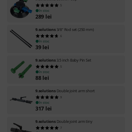
5
în stoc
289
lei
9.solutions
3/8" Rod set (250 mm)
6
în stoc
39
lei
9.solutions
3.5 inch Baby Pin Set
5
în stoc
88
lei
9.solutions
Double joint arm short
9
în stoc
317
lei
9.solutions
Double joint arm tiny
7