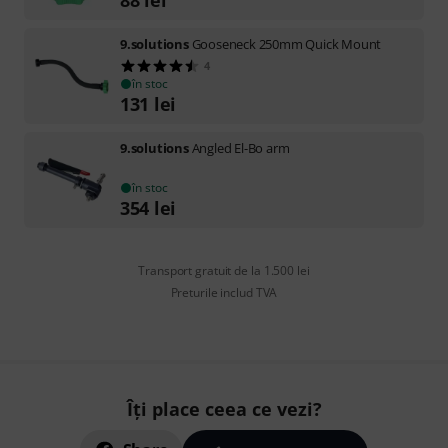
9.solutions
Gooseneck 250mm Quick Mount
4
în stoc
131
lei
9.solutions
Angled El-Bo arm
în stoc
354
lei
Transport gratuit de la 1.500 lei
Preturile includ TVA
Îți place ceea ce vezi?