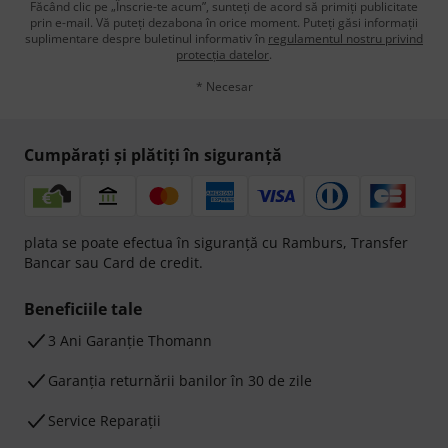
Făcând clic pe „Înscrie-te acum”, sunteți de acord să primiți publicitate
prin e-mail. Vă puteți dezabona în orice moment. Puteți găsi informații
suplimentare despre buletinul informativ în
regulamentul nostru privind
protecția datelor
.
* Necesar
Cumpărați și plătiți în siguranță
plata se poate efectua în siguranță cu Ramburs, Transfer
Bancar sau Card de credit.
Beneficiile tale
3 Ani Garanție Thomann
Garanţia returnării banilor în 30 de zile
Service Reparații