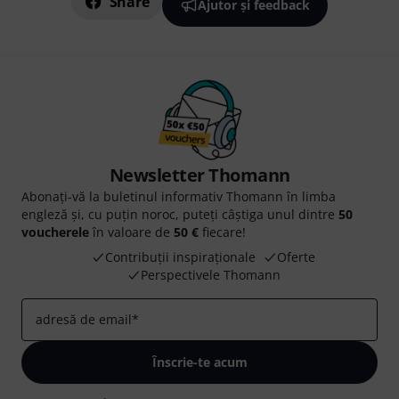
Share
Ajutor și feedback
Newsletter Thomann
Abonați-vă la buletinul informativ Thomann în limba
engleză și, cu puțin noroc, puteți câștiga unul dintre
50
voucherele
în valoare de
50 €
fiecare!
Contribuții inspiraționale
Oferte
Perspectivele Thomann
adresă de email
*
Înscrie-te acum