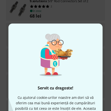
9.solutions
5/8" Rod Connectors Set of 2
2
în stoc
68
lei
9.solutions
El-Bo arm
7
în stoc
289
lei
9.solutions
5/8" Rod Set 1000mm
2
în stoc
205
lei
9.solutions
5/8" Rod Set 150mm
4
Servit cu dragoste!
în stoc
83
lei
Cu ajutorul cookie-urilor noastre am dori să vă
oferim cea mai bună experiență de cumpărături
9.solutions
Double joint arm long
posibilă cu tot ceea ce este însoțit de ele. Aceasta
2