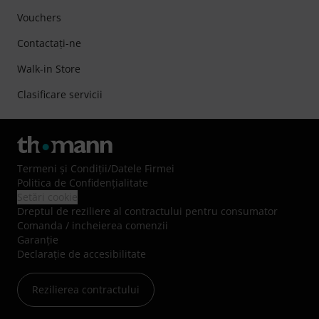
Vouchers
Contactaţi-ne
Walk-in Store
Clasificare servicii
Termeni şi Condiţii
/
Datele Firmei
Politica de Confidenţialitate
Setări cookie
Dreptul de reziliere al contractului pentru consumator
Comanda / incheierea comenzii
Garanție
Declarație de accesibilitate
Rezilierea contractului