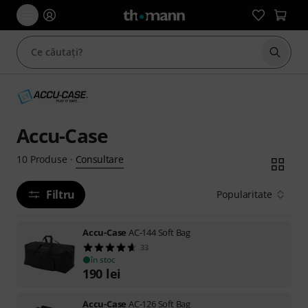
Începe
Accu-Case
Consultare
10
Produse
·
Filtru
Popularitate
Accu-Case
AC-144 Soft Bag
33
în stoc
190
lei
Accu-Case
AC-126 Soft Bag