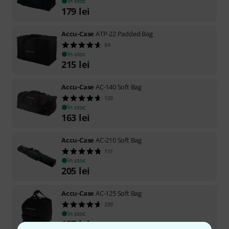
în stoc
179
lei
Accu-Case
ATP-22 Padded Bag
84
în stoc
215
lei
Accu-Case
AC-140 Soft Bag
133
în stoc
163
lei
Accu-Case
AC-210 Soft Bag
111
în stoc
205
lei
Accu-Case
AC-125 Soft Bag
259
în stoc
137
lei