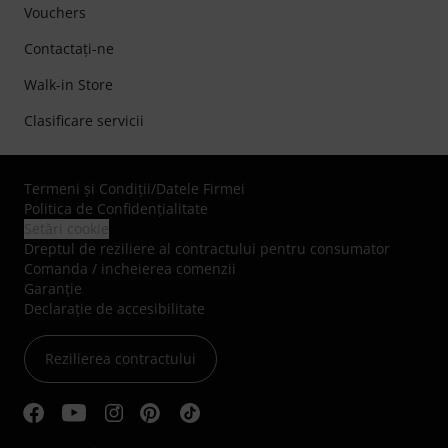
Vouchers
Contactaţi-ne
Walk-in Store
Clasificare servicii
Termeni şi Condiţii
/
Datele Firmei
Politica de Confidenţialitate
Setări cookie
Dreptul de reziliere al contractului pentru consumator
Comanda / incheierea comenzii
Garanție
Declarație de accesibilitate
Rezilierea contractului