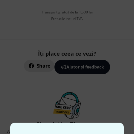
Transport gratuit de la 1.500 lei
Preturile includ TVA
Îți place ceea ce vezi?
Share
Ajutor și feedback
Newsletter Thomann
Abonați-vă la buletinul informativ Thomann în limba