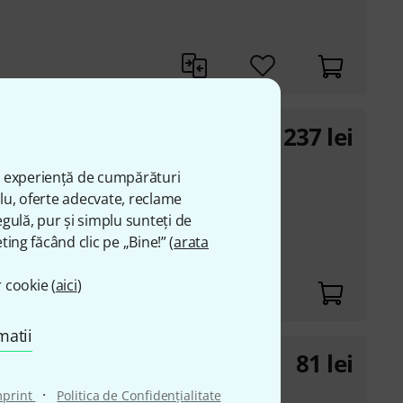
237
lei
 original design from
ă experiență de cumpărături
plu, oferte adecvate, reclame
 to give orders to the
gulă, pur și simplu sunteți de
ting făcând clic pe „Bine!” (
arata
o produce the full
 cookie (
aici
)
matii
81
lei
·
mprint
Politica de Confidenţialitate