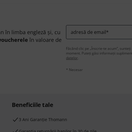
n în limba engleză și, cu
adresă de email
*
voucherele
în valoare de
Făcând clic pe „Înscrie-te acum”, sunteți 
moment. Puteți găsi informații supliment
datelor
.
* Necesar
Beneficiile tale
3 Ani Garanție Thomann
Garanţia returnării banilor în 30 de zile