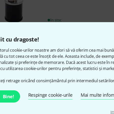
în stoc
Acme
Boatswain Pipe Set
it cu dragoste!
Manufactured according to the
torul cookie-urilor noastre am dori să vă oferim cea mai bun
1870
lă cu tot ceea ce este însoțit de ele. Aceasta include, de exem
The whistle was originally used
alizate și preferințe de memorare. Dacă acest lucru este în re
crew of ...
cu utilizarea cookie-urilor pentru preferințe, statistici și marke
Each whistle is tuned by hand t
range of tones
eți retrage oricând consimțământul prin intermediul setărilor
în stoc
Respinge cookie-urile
Mai multe infor
Bine!
Acme
Crow Whistle
49
I