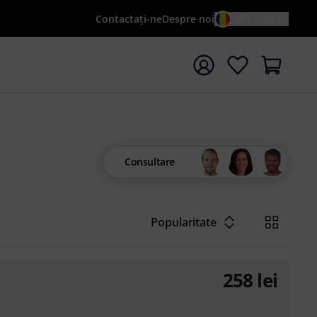
Contactaţi-ne
Despre noi
RO / LEI
peți căutarea cu termenul de căutare {searchTerm}
Consultare
Popularitate
258
lei