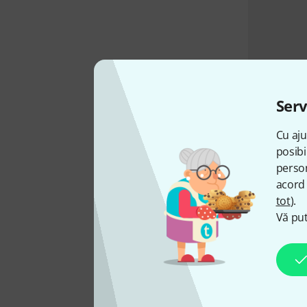
Serv
Cu aju
posibi
person
acord 
tot
).
Vă put