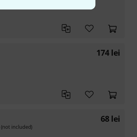
174
lei
68
lei
 (not included)