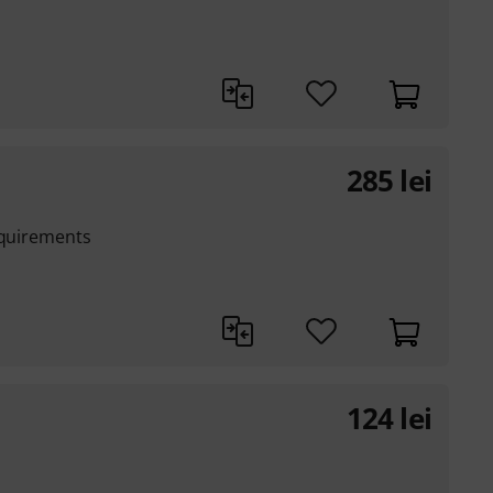
285
lei
equirements
124
lei