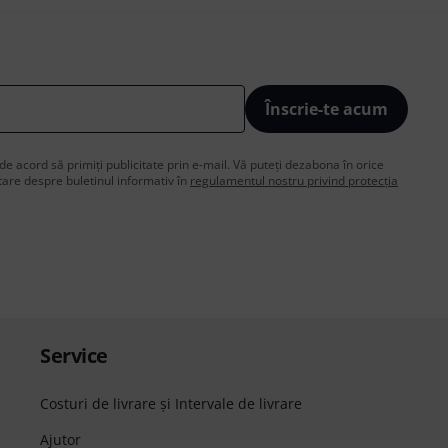
Înscrie-te acum
de acord să primiți publicitate prin e-mail. Vă puteți dezabona în orice
are despre buletinul informativ în
regulamentul nostru privind protecția
Service
Costuri de livrare şi Intervale de livrare
Ajutor