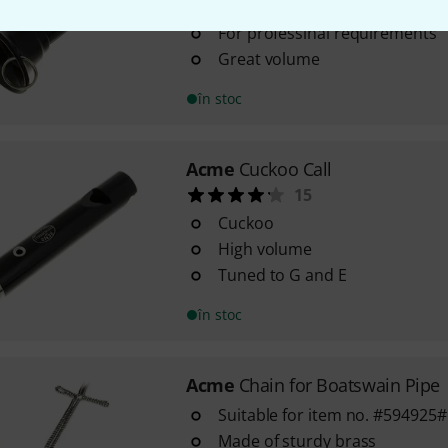
Top quality
For professinal requirements
Great volume
în stoc
Acme
Cuckoo Call
15
Cuckoo
High volume
Tuned to G and E
în stoc
Acme
Chain for Boatswain Pipe
Suitable for item no. #594925#
Made of sturdy brass