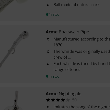
Ball made of natural cork
în stoc
Acme
Boatswain Pipe
Manufactured according to the
1870
The whistle was originally used
crew of ...
Each whistle is tuned by hand t
range of tones
în stoc
Acme
Nightingale
50
Imitates the song of the nighti