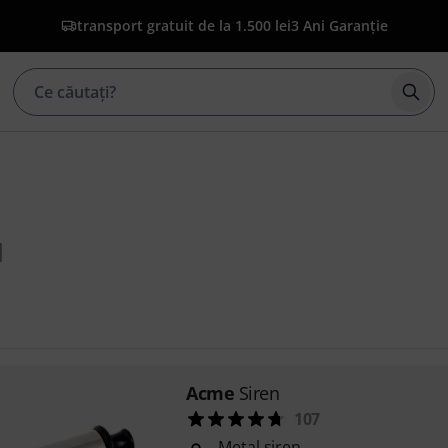
transport gratuit de la 1.500 lei
3 Ani Garanție
Înce
1
Acme
Siren
107
Metal siren