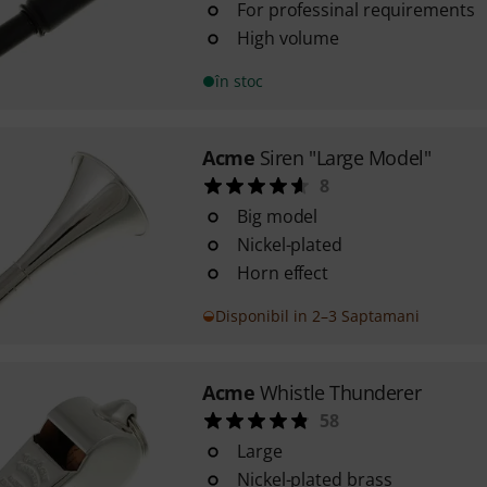
For professinal requirements
High volume
în stoc
Acme
Siren "Large Model"
8
Big model
Nickel-plated
Horn effect
Disponibil in 2–3 Saptamani
Acme
Whistle Thunderer
58
Large
Nickel-plated brass