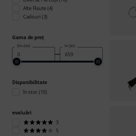
Alte Flaute
(4)
Cadouri
(3)
Gama de preţ
Din (lei)
În (lei)
Disponibilitate
în stoc
(10)
evaluări
3
5