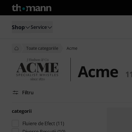
Shop
Service
Toate categoriile
Acme
Acme
1
Filtru
categorii
Fluiere de Efect
(11)
Diverse Percuţii
(10)