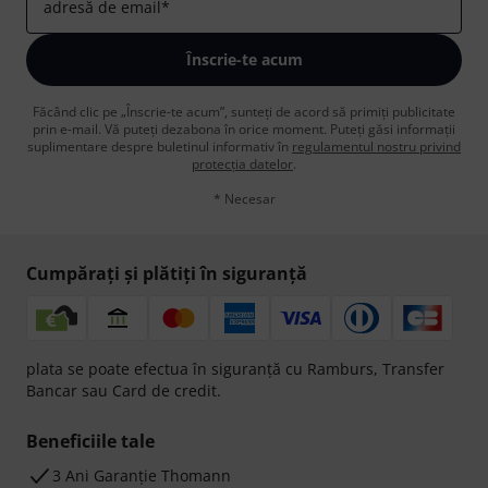
adresă de email
*
Înscrie-te acum
Făcând clic pe „Înscrie-te acum”, sunteți de acord să primiți publicitate
prin e-mail. Vă puteți dezabona în orice moment. Puteți găsi informații
suplimentare despre buletinul informativ în
regulamentul nostru privind
protecția datelor
.
* Necesar
Cumpărați și plătiți în siguranță
plata se poate efectua în siguranță cu Ramburs, Transfer
Bancar sau Card de credit.
Beneficiile tale
3 Ani Garanție Thomann