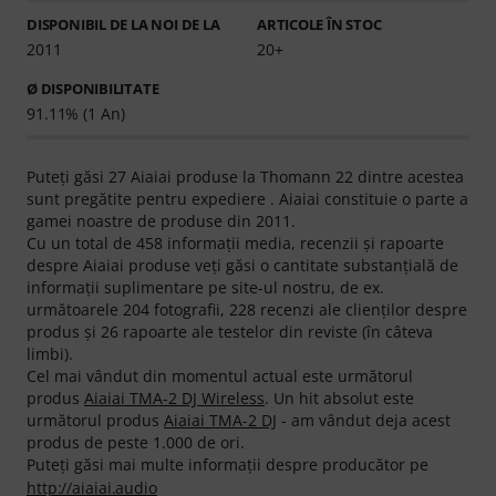
DISPONIBIL DE LA NOI DE LA
ARTICOLE ÎN STOC
2011
20+
Ø DISPONIBILITATE
91.11% (1 An)
Puteţi găsi 27 Aiaiai produse la Thomann 22 dintre acestea
sunt pregătite pentru expediere . Aiaiai constituie o parte a
gamei noastre de produse din 2011.
Cu un total de 458 informaţii media, recenzii şi rapoarte
despre Aiaiai produse veţi găsi o cantitate substanţială de
informaţii suplimentare pe site-ul nostru, de ex.
următoarele 204 fotografii, 228 recenzi ale clienţilor despre
produs şi 26 rapoarte ale testelor din reviste (în câteva
limbi).
Cel mai vândut din momentul actual este următorul
produs
Aiaiai TMA-2 DJ Wireless
. Un hit absolut este
următorul produs
Aiaiai TMA-2 DJ
- am vândut deja acest
produs de peste 1.000 de ori.
Puteți găsi mai multe informații despre producător pe
http://aiaiai.audio