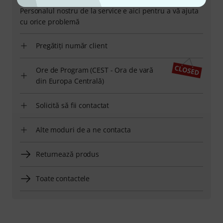
Personalul nostru de la service e aici pentru a vă ajuta
cu orice problemă
Pregătiți număr client
Ore de Program (CEST - Ora de vară
din Europa Centrală)
Solicită să fii contactat
Alte moduri de a ne contacta
Returnează produs
Toate contactele