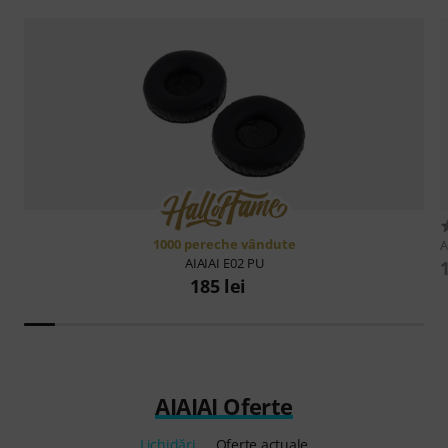
1000 pereche vândute
A
AIAIAI
E02 PU
185 lei
AIAIAI Oferte
Lichidări
Oferte actuale