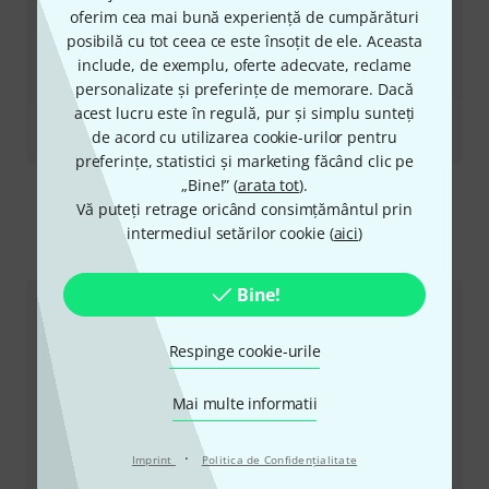
oferim cea mai bună experiență de cumpărături
posibilă cu tot ceea ce este însoțit de ele. Aceasta
include, de exemplu, oferte adecvate, reclame
personalizate și preferințe de memorare. Dacă
acest lucru este în regulă, pur și simplu sunteți
Recenzii
de acord cu utilizarea cookie-urilor pentru
TMA-2 Studio
preferințe, statistici și marketing făcând clic pe
„Bine!” (
arata tot
).
Vă puteți retrage oricând consimțământul prin
intermediul setărilor cookie (
aici
)
Ne puteți contacta astfel
Bine!
Serviciul Clienți România
Respinge cookie-urile
Mai multe informatii
·
Imprint
Politica de Confidenţialitate
+49-9546-9223-530