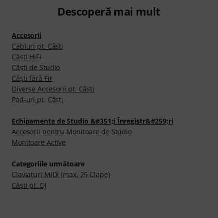
Descoperă mai mult
Accesorii
Cabluri pt. Căşti
Căşti HiFi
Căşti de Studio
Căşti fără Fir
Diverse Accesorii pt. Căşti
Pad-uri pt. Căşti
Echipamente de Studio &#351;i Înregistr&#259;ri
Accesorii pentru Monitoare de Studio
Monitoare Active
Categoriile următoare
Claviaturi MIDI (max. 25 Clape)
Căşti pt. DJ