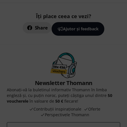
Îți place ceea ce vezi?
Share
Ajutor și feedback
Newsletter Thomann
Abonați-vă la buletinul informativ Thomann în limba
engleză și, cu puțin noroc, puteți câștiga unul dintre
50
voucherele
în valoare de
50 €
fiecare!
Contribuții inspiraționale
Oferte
Perspectivele Thomann