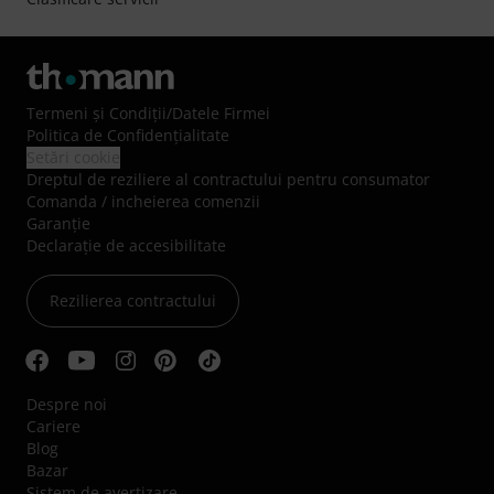
Termeni şi Condiţii
/
Datele Firmei
Politica de Confidenţialitate
Setări cookie
Dreptul de reziliere al contractului pentru consumator
Comanda / incheierea comenzii
Garanție
Declarație de accesibilitate
Rezilierea contractului
Despre noi
Cariere
Blog
Bazar
Sistem de avertizare