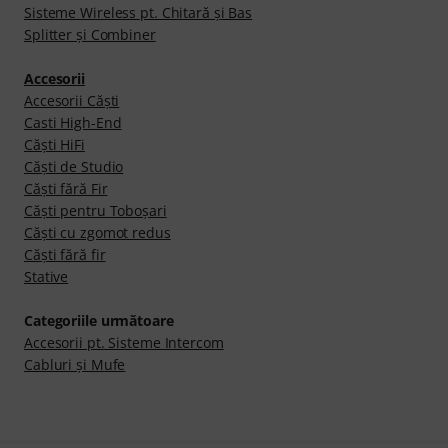
Sisteme Wireless pt. Chitară şi Bas
Splitter și Combiner
Accesorii
Accesorii Căști
Casti High-End
Căşti HiFi
Căşti de Studio
Căşti fără Fir
Căşti pentru Toboşari
Căști cu zgomot redus
Căști fără fir
Stative
Categoriile următoare
Accesorii pt. Sisteme Intercom
Cabluri şi Mufe