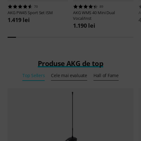
70
89
AKG
PW45 Sport Set ISM
AKG
WMS 40 Mini Dual
Vocal/Inst
1.419 lei
4
1.190 lei
Produse AKG de top
Top Sellers
Cele mai evaluate
Hall of Fame