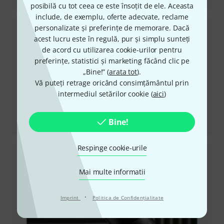
posibilă cu tot ceea ce este însoțit de ele. Aceasta
include, de exemplu, oferte adecvate, reclame
personalizate și preferințe de memorare. Dacă
acest lucru este în regulă, pur și simplu sunteți
de acord cu utilizarea cookie-urilor pentru
preferințe, statistici și marketing făcând clic pe
„Bine!” (
arata tot
).
Vă puteți retrage oricând consimțământul prin
intermediul setărilor cookie (
aici
)
Recenzii
Bine!
C1000s MKIV
Respinge cookie-urile
Mai multe informatii
·
Imprint
Politica de Confidenţialitate