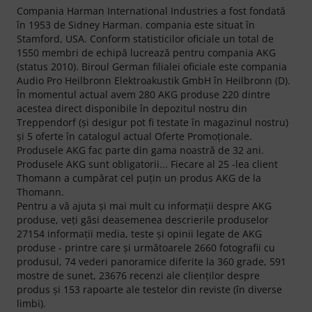
Compania Harman International Industries a fost fondată
în 1953 de Sidney Harman. compania este situat în
Stamford, USA. Conform statisticilor oficiale un total de
1550 membri de echipă lucrează pentru compania AKG
(status 2010). Biroul German filialei oficiale este compania
Audio Pro Heilbronn Elektroakustik GmbH în Heilbronn (D).
În momentul actual avem 280 AKG produse 220 dintre
acestea direct disponibile în depozitul nostru din
Treppendorf (şi desigur pot fi testate în magazinul nostru)
şi 5 oferte în catalogul actual Oferte Promoţionale.
Produsele AKG fac parte din gama noastră de 32 ani.
Produsele AKG sunt obligatorii... Fiecare al 25 -lea client
Thomann a cumpărat cel puţin un produs AKG de la
Thomann.
Pentru a vă ajuta şi mai mult cu informaţii despre AKG
produse, veţi găsi deasemenea descrierile produselor
27154 informaţii media, teste şi opinii legate de AKG
produse - printre care şi următoarele 2660 fotografii cu
produsul, 74 vederi panoramice diferite la 360 grade, 591
mostre de sunet, 23676 recenzi ale clienţilor despre
produs şi 153 rapoarte ale testelor din reviste (în diverse
limbi).