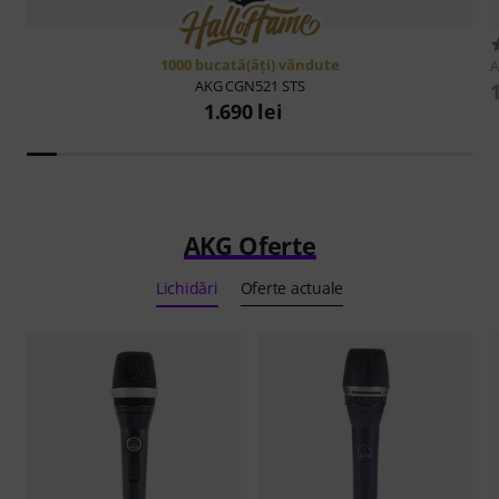
1000 bucată(ăţi) vândute
AKG
CGN521 STS
1.690 lei
AKG Oferte
Lichidări
Oferte actuale