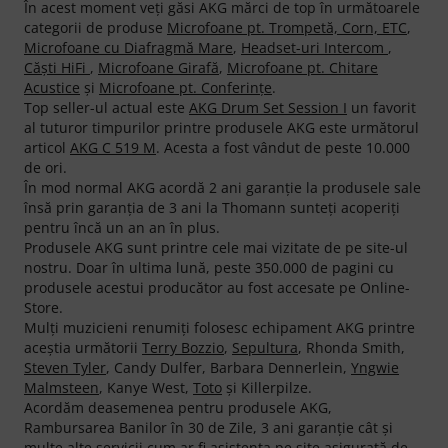
În acest moment veţi găsi AKG mărci de top în următoarele
categorii de produse
Microfoane pt. Trompetă, Corn, ETC
,
Microfoane cu Diafragmă Mare
,
Headset-uri Intercom
,
Căşti HiFi
,
Microfoane Girafă
,
Microfoane pt. Chitare
Acustice
şi
Microfoane pt. Conferinţe
.
Top seller-ul actual este
AKG Drum Set Session I
un favorit
al tuturor timpurilor printre produsele AKG este următorul
articol
AKG C 519 M
. Acesta a fost vândut de peste 10.000
de ori.
În mod normal AKG acordă 2 ani garanţie la produsele sale
însă prin garanţia de 3 ani la Thomann sunteţi acoperiţi
pentru încă un an an în plus.
Produsele AKG sunt printre cele mai vizitate de pe site-ul
nostru. Doar în ultima lună, peste 350.000 de pagini cu
produsele acestui producător au fost accesate pe Online-
Store.
Mulţi muzicieni renumiţi folosesc echipament AKG printre
aceştia următorii
Terry Bozzio
,
Sepultura
, Rhonda Smith,
Steven Tyler
, Candy Dulfer, Barbara Dennerlein,
Yngwie
Malmsteen
, Kanye West,
Toto
şi Killerpilze.
Acordăm deasemenea pentru produsele AKG,
Rambursarea Banilor în 30 de Zile, 3 ani garanţie cât şi
multe alte servicii cum ar fi asistenţa pe site asigurată de