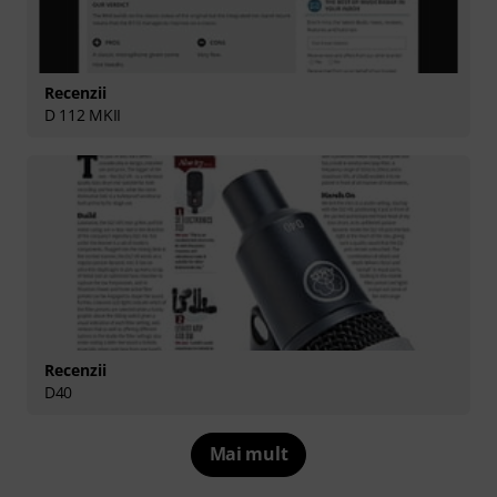
Recenzii
D 112 MKII
Recenzii
D40
Mai mult