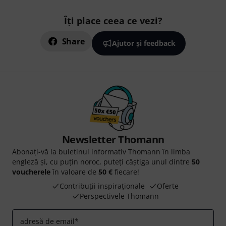
Îți place ceea ce vezi?
Share
Ajutor și feedback
Newsletter Thomann
Abonați-vă la buletinul informativ Thomann în limba
engleză și, cu puțin noroc, puteți câștiga unul dintre
50
voucherele
în valoare de
50 €
fiecare!
Contribuții inspiraționale
Oferte
Perspectivele Thomann
adresă de email
*