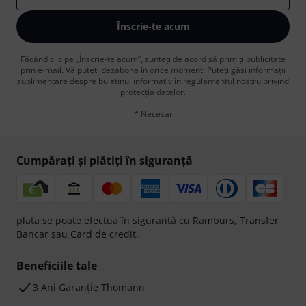
Înscrie-te acum
Făcând clic pe „Înscrie-te acum”, sunteți de acord să primiți publicitate
prin e-mail. Vă puteți dezabona în orice moment. Puteți găsi informații
suplimentare despre buletinul informativ în
regulamentul nostru privind
protecția datelor
.
* Necesar
Cumpărați și plătiți în siguranță
plata se poate efectua în siguranță cu Ramburs, Transfer
Bancar sau Card de credit.
Beneficiile tale
3 Ani Garanție Thomann