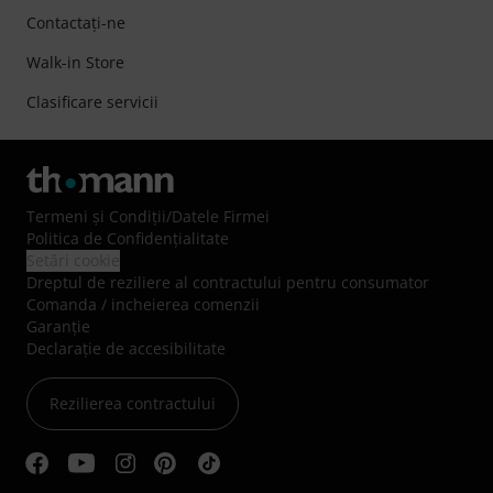
Contactaţi-ne
Walk-in Store
Clasificare servicii
Termeni şi Condiţii
/
Datele Firmei
Politica de Confidenţialitate
Setări cookie
Dreptul de reziliere al contractului pentru consumator
Comanda / incheierea comenzii
Garanție
Declarație de accesibilitate
Rezilierea contractului