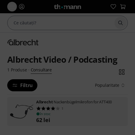
Începe
Albrecht Video / Podcasting
Consultare
1
Produse
·
Filtru
Popularitate
Albrecht
Nackenbügelmikrofon for ATT400
1
în stoc
62
lei