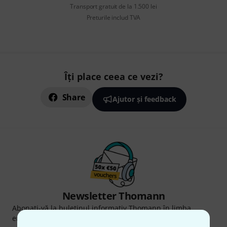
Transport gratuit de la 1.500 lei
Preturile includ TVA
Îți place ceea ce vezi?
Share
Ajutor și feedback
Newsletter Thomann
Abonați-vă la buletinul informativ Thomann în limba
engleză și, cu puțin noroc, puteți câștiga unul dintre
50