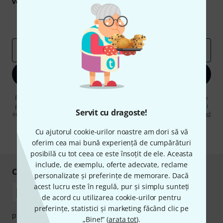
voucherele
în valoare de
50 €
fiecare!
Contribuții inspiraționale
Oferte
Perspectivele Thomann
adresă de email
*
Înscrie-te acum
Făcând clic pe „Înscrie-te acum”, sunteți de acord să primiți publicitate
prin e-mail. Vă puteți dezabona în orice moment. Puteți găsi informații
Servit cu dragoste!
suplimentare despre buletinul informativ în
regulamentul nostru privind
protecția datelor
.
Cu ajutorul cookie-urilor noastre am dori să vă
* Necesar
oferim cea mai bună experiență de cumpărături
posibilă cu tot ceea ce este însoțit de ele. Aceasta
include, de exemplu, oferte adecvate, reclame
Cumpărați și plătiți în siguranță
personalizate și preferințe de memorare. Dacă
acest lucru este în regulă, pur și simplu sunteți
de acord cu utilizarea cookie-urilor pentru
preferințe, statistici și marketing făcând clic pe
plata se poate efectua în siguranță cu Ramburs, Transfer
„Bine!” (
arata tot
).