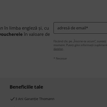
n în limba engleză și, cu
adresă de email
*
voucherele
în valoare de
Făcând clic pe „Înscrie-te acum”, sunteți 
moment. Puteți găsi informații supliment
datelor
.
* Necesar
Beneficiile tale
3 Ani Garanție Thomann