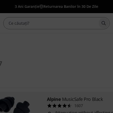
3 Ani Garanție
Returnarea Banilor în 30 De Zile
Înce
7
Alpine
MusicSafe Pro Black
1607
Attenuation without affecting 