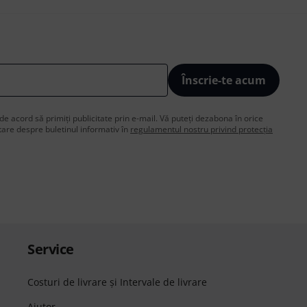
Înscrie-te acum
de acord să primiți publicitate prin e-mail. Vă puteți dezabona în orice
are despre buletinul informativ în
regulamentul nostru privind protecția
Service
Costuri de livrare şi Intervale de livrare
Ajutor