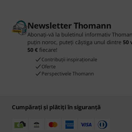
Newsletter Thomann
Abonați-vă la buletinul informativ Thoman
puțin noroc, puteți câștiga unul dintre
50 
50 €
fiecare!
Contribuții inspiraționale
Oferte
Perspectivele Thomann
Cumpărați și plătiți în siguranță