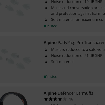
Noise reduction of 19 dB SNR
Music and conversation are kep
and protection against harmful
Soft material for maximum co
în stoc
Alpine
PartyPlug Pro Transparen
Music is reduced to a safe vol
Noise reduction of 21 dB SNR
Soft material
în stoc
Alpine
Defender Earmuffs
16