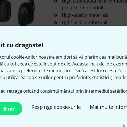
High attenuation in a comfort
protection for adults
High-quality materials
Light and comfortable
în stoc
it cu dragoste!
Alpine
Muffy Kids Pink
torul cookie-urilor noastre am dori să vă oferim cea mai bun
4
lă cu tot ceea ce este însoțit de ele. Aceasta include, de exem
For children from 5 to 16 years
alizate și preferințe de memorare. Dacă acest lucru este în re
Protects against harmful noise
cu utilizarea cookie-urilor pentru preferințe, statistici și marke
Silky soft, adjustable headban
eți retrage oricând consimțământul prin intermediul setărilor
în stoc
Respinge cookie-urile
Mai multe infor
Bine!
Alpine
Muffy Kids Yellow
2
I
For children from 5 to 16 years