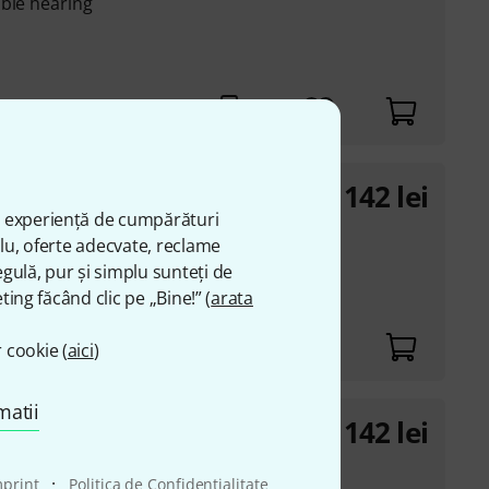
able hearing
142
lei
ă experiență de cumpărături
plu, oferte adecvate, reclame
gulă, pur și simplu sunteți de
ting făcând clic pe „Bine!” (
arata
d
 cookie (
aici
)
matii
142
lei
·
mprint
Politica de Confidenţialitate