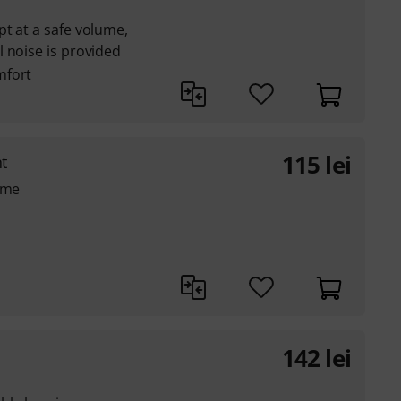
t at a safe volume,
 noise is provided
mfort
115
lei
t
ume
142
lei