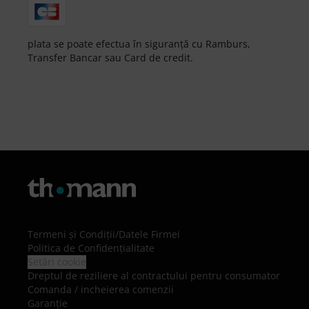
plata se poate efectua în siguranță cu Ramburs,
Transfer Bancar sau Card de credit.
Termeni şi Condiţii
/
Datele Firmei
Politica de Confidenţialitate
Setări cookie
Dreptul de reziliere al contractului pentru consumator
Comanda / incheierea comenzii
Garanție