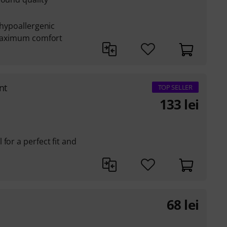
 hypoallergenic
d maximum comfort
nt
TOP SELLER
133
lei
for a perfect fit and
68
lei