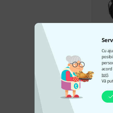
Serv
Cu aju
posibi
person
acord 
tot
).
Vă put