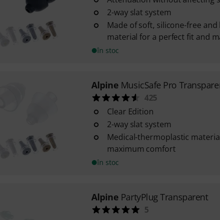
2-way slat system
Made of soft, silicone-free and
material for a perfect fit an
în stoc
Alpine
MusicSafe Pro Transpare
425
Clear Edition
2-way slat system
Medical-thermoplastic material 
maximum comfort
în stoc
Alpine
PartyPlug Transparent
5