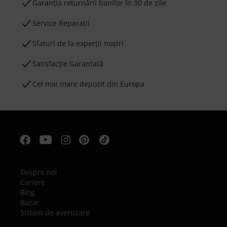
Garanţia returnării banilor în 30 de zile
Service Reparații
Sfaturi de la experții noștri
Satisfacție Garantată
Cel mai mare depozit din Europa
Despre noi
Cariere
Blog
Bazar
Sistem de avertizare