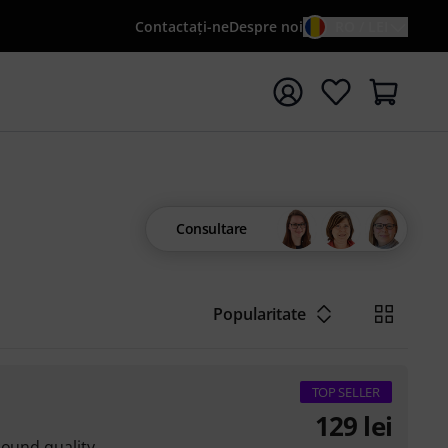
Contactaţi-ne
Despre noi
RO / LEI
peți căutarea cu termenul de căutare {searchTerm}
Consultare
Popularitate
TOP SELLER
129
lei
sound quality