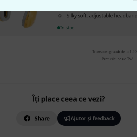
Protects against harmful noise
Silky soft, adjustable headban
în stoc
Transport gratuit de la 1.500
Preturile includ TVA
Îți place ceea ce vezi?
Share
Ajutor și feedback