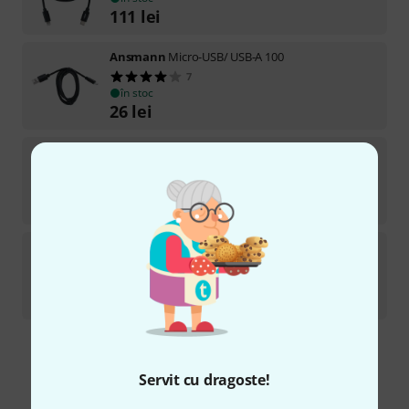
111
lei
Ansmann
Micro-USB/ USB-A 100
7
în stoc
26
lei
Ansmann
Lightning/ USB-A 100
4
în stoc
68
lei
Ansmann
Lightning/Charging Cable 200
13
în stoc
94
lei
Transport gratuit de la 1.500 lei
Servit cu dragoste!
Preturile includ TVA