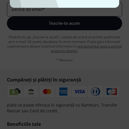
adresă de email
*
Înscrie-te acum
Făcând clic pe „Înscrie-te acum”, sunteți de acord să primiți publicitate
prin e-mail. Vă puteți dezabona în orice moment. Puteți găsi informații
suplimentare despre buletinul informativ în
regulamentul nostru privind
protecția datelor
.
* Necesar
Cumpărați și plătiți în siguranță
plata se poate efectua în siguranță cu Ramburs, Transfer
Bancar sau Card de credit.
Beneficiile tale