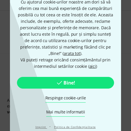
Cu ajutorul cookie-urilor noastre am dori să vă
oferim cea mai bună experiență de cumpărături
posibilă cu tot ceea ce este însoțit de ele. Aceasta
include, de exemplu, oferte adecvate, reclame
Îți place ceea ce vezi?
personalizate și preferințe de memorare. Dacă
acest lucru este în regulă, pur și simplu sunteți
Share
Ajutor și feedback
de acord cu utilizarea cookie-urilor pentru
preferințe, statistici și marketing făcând clic pe
„Bine!” (
arata tot
).
Vă puteți retrage oricând consimțământul prin
intermediul setărilor cookie (
aici
)
Bine!
Newsletter Thomann
Respinge cookie-urile
Abonați-vă la buletinul informativ Thomann în limba
engleză și, cu puțin noroc, puteți câștiga unul dintre
50
voucherele
în valoare de
Mai multe informatii
50 €
fiecare!
Contribuții inspiraționale
Oferte
Perspectivele Thomann
·
Imprint
Politica de Confidenţialitate