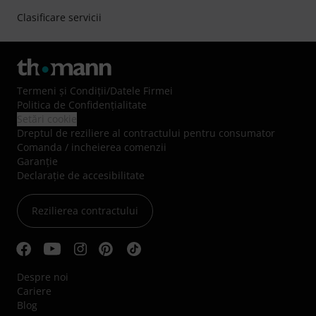
Clasificare servicii
Termeni şi Condiţii
/
Datele Firmei
Politica de Confidenţialitate
Setări cookie
Dreptul de reziliere al contractului pentru consumator
Comanda / incheierea comenzii
Garanție
Declarație de accesibilitate
Rezilierea contractului
Despre noi
Cariere
Blog