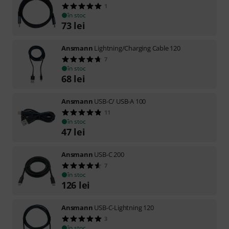
1
în stoc
73
lei
Ansmann
Lightning/Charging Cable 120
7
în stoc
68
lei
Ansmann
USB-C/ USB-A 100
11
în stoc
47
lei
Ansmann
USB-C 200
7
în stoc
126
lei
Ansmann
USB-C-Lightning 120
3
în stoc