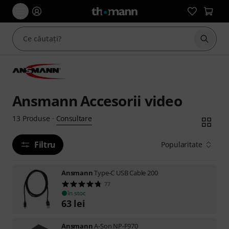
Începe
Ansmann Accesorii video
Consultare
13
Produse
·
Filtru
Popularitate
Ansmann
Type-C USB Cable 200
77
în stoc
63
lei
Ansmann
A-Son NP-F970