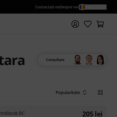
Contactaţi-ne
Despre noi
RO / LEI
peți căutarea cu termenul de căutare {searchTerm}
itara
Consultare
Popularitate
205
lei
Omnibook BC