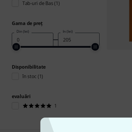
Tab-uri de Bas
(1)
Gama de preţ
Din (lei)
În (lei)
Disponibilitate
în stoc
(1)
evaluări
1