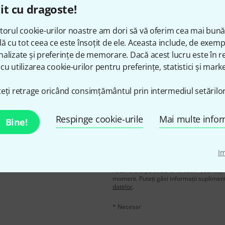
it cu dragoste!
Îți place ceea ce vezi?
torul cookie-urilor noastre am dori să vă oferim cea mai bun
lă cu tot ceea ce este însoțit de ele. Aceasta include, de exem
Share
Ajutor și feedback
alizate și preferințe de memorare. Dacă acest lucru este în re
cu utilizarea cookie-urilor pentru preferințe, statistici și marke
eți retrage oricând consimțământul prin intermediul setărilor
Respinge cookie-urile
Mai multe infor
Bine!
n în limba engleză și, cu
adresă de email
*
I
voucherele
în valoare de
Făcând clic pe „Înscrie-te acum”, sunteți 
moment. Puteți găsi informații supliment
datelor
.
* Necesar