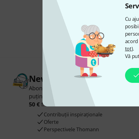
Serv
Cu aju
posibi
person
acord 
tot
).
Vă put
Newsletter Thomann
Abonați-vă la buletinul informativ Thoman
puțin noroc, puteți câștiga unul dintre
50 
50 €
fiecare!
Contribuții inspiraționale
Oferte
Perspectivele Thomann