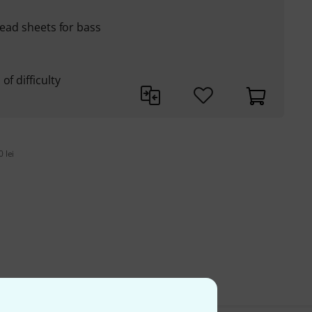
lead sheets for bass
of difficulty
 lei