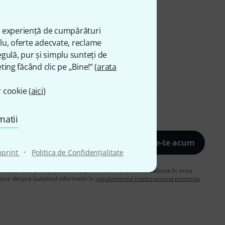
ă experiență de cumpărături
plu, oferte adecvate, reclame
gulă, pur și simplu sunteți de
ting făcând clic pe „Bine!” (
arata
 cookie (
aici
)
matii
Înscrie-te acum
·
mprint
Politica de Confidenţialitate
de acord să primiți publicitate prin e-mail. Vă puteți dezabona în orice
are despre buletinul informativ în
regulamentul nostru privind protecția