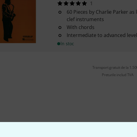
1
60 Pieces by Charlie Parker as 
clef instruments
With chords
Intermediate to advanced level 
în stoc
Transport gratuit de la 1.500
Preturile includ TVA