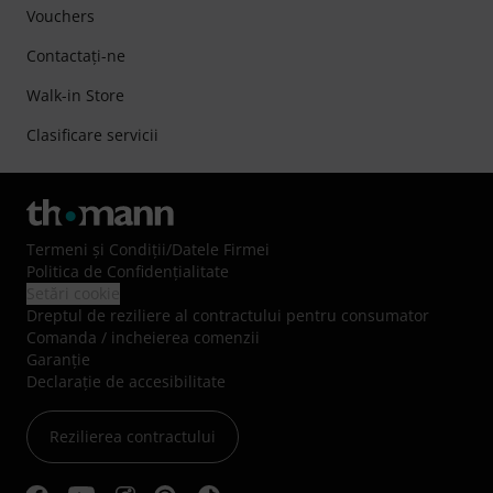
Vouchers
Contactaţi-ne
Walk-in Store
Clasificare servicii
Termeni şi Condiţii
/
Datele Firmei
Politica de Confidenţialitate
Setări cookie
Dreptul de reziliere al contractului pentru consumator
Comanda / incheierea comenzii
Garanție
Declarație de accesibilitate
Rezilierea contractului