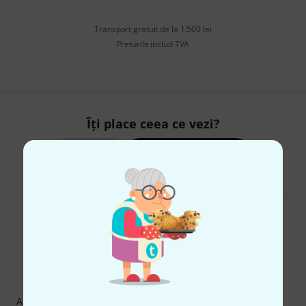
Transport gratuit de la 1.500 lei
Preturile includ TVA
Îți place ceea ce vezi?
Share
Ajutor și feedback
Newsletter Thomann
Abonați-vă la buletinul informativ Thomann în limba