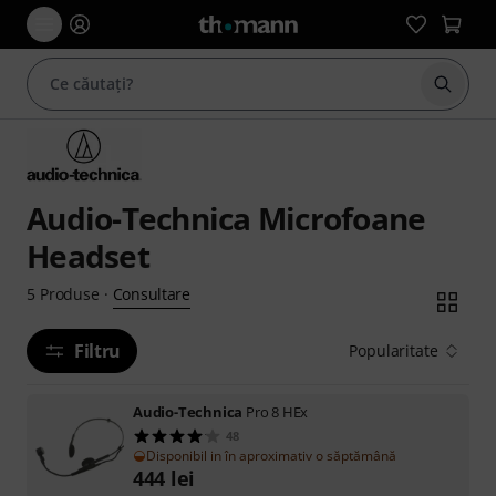
Începe
Audio-Technica Microfoane
Headset
Consultare
5
Produse
·
Filtru
Popularitate
Audio-Technica
Pro 8 HEx
48
Disponibil in în aproximativ o săptămână
444
lei