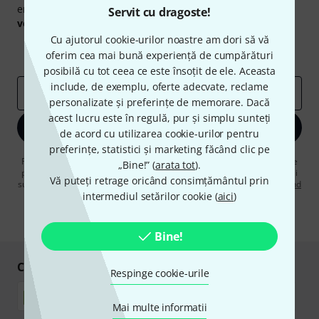
engleză și, cu puțin noroc, puteți câștiga unul dintre
50
Servit cu dragoste!
voucherele
în valoare de
50 €
fiecare!
Cu ajutorul cookie-urilor noastre am dori să vă
Contribuții inspiraționale
Oferte
oferim cea mai bună experiență de cumpărături
Perspectivele Thomann
posibilă cu tot ceea ce este însoțit de ele. Aceasta
include, de exemplu, oferte adecvate, reclame
adresă de email
*
personalizate și preferințe de memorare. Dacă
acest lucru este în regulă, pur și simplu sunteți
Înscrie-te acum
de acord cu utilizarea cookie-urilor pentru
preferințe, statistici și marketing făcând clic pe
Făcând clic pe „Înscrie-te acum”, sunteți de acord să primiți publicitate
„Bine!” (
arata tot
).
prin e-mail. Vă puteți dezabona în orice moment. Puteți găsi informații
Vă puteți retrage oricând consimțământul prin
suplimentare despre buletinul informativ în
regulamentul nostru privind
intermediul setărilor cookie (
protecția datelor
.
aici
)
* Necesar
Bine!
Cumpărați și plătiți în siguranță
Respinge cookie-urile
Mai multe informatii