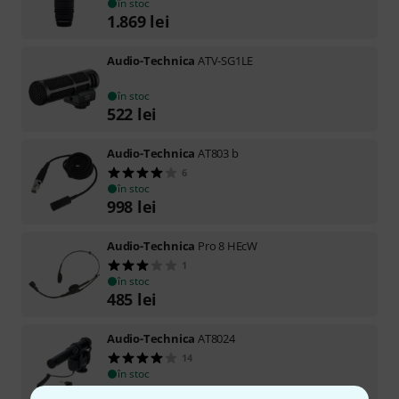
în stoc
1.869
lei
Audio-Technica
ATV-SG1LE
în stoc
522
lei
Audio-Technica
AT803 b
6
în stoc
998
lei
Audio-Technica
Pro 8 HEcW
1
în stoc
485
lei
Audio-Technica
AT8024
14
în stoc
1.259
lei