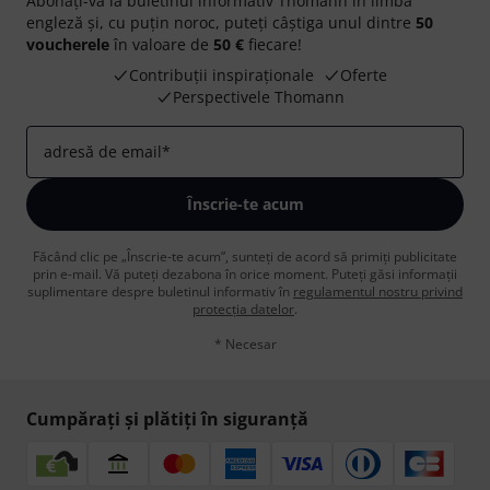
Abonați-vă la buletinul informativ Thomann în limba
engleză și, cu puțin noroc, puteți câștiga unul dintre
50
voucherele
în valoare de
50 €
fiecare!
Contribuții inspiraționale
Oferte
Perspectivele Thomann
adresă de email
*
Înscrie-te acum
Făcând clic pe „Înscrie-te acum”, sunteți de acord să primiți publicitate
prin e-mail. Vă puteți dezabona în orice moment. Puteți găsi informații
suplimentare despre buletinul informativ în
regulamentul nostru privind
protecția datelor
.
* Necesar
Cumpărați și plătiți în siguranță