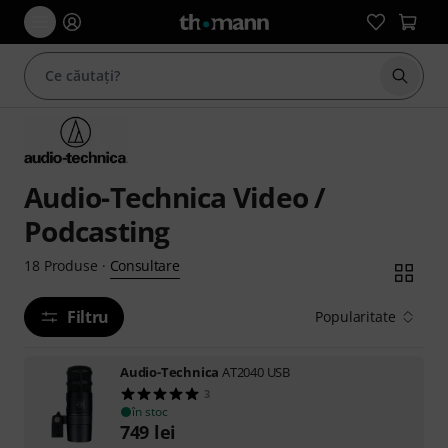
Începe
Audio-Technica Video /
Podcasting
Consultare
18
Produse
·
Filtru
Popularitate
Audio-Technica
AT2040 USB
3
în stoc
749
lei