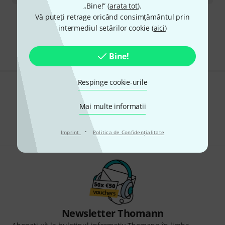
„Bine!” (
arata tot
).
Vă puteți retrage oricând consimțământul prin
Transport gratuit de la 1.500 lei
intermediul setărilor cookie (
aici
)
Preturile includ TVA
Bine!
Respinge cookie-urile
Îți place ceea ce vezi?
Mai multe informatii
Share
Ajutor și feedback
·
Imprint
Politica de Confidenţialitate
Newsletter Thomann