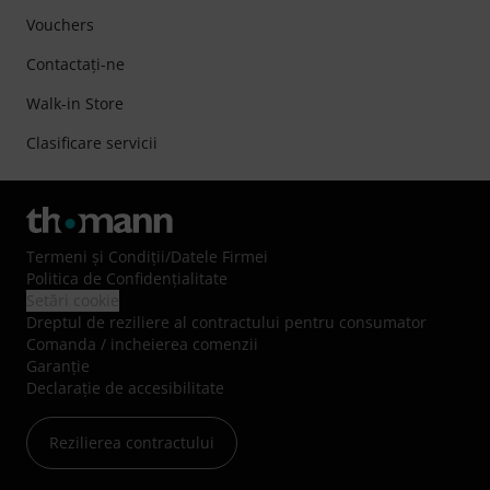
Vouchers
Contactaţi-ne
Walk-in Store
Clasificare servicii
Termeni şi Condiţii
/
Datele Firmei
Politica de Confidenţialitate
Setări cookie
Dreptul de reziliere al contractului pentru consumator
Comanda / incheierea comenzii
Garanție
Declarație de accesibilitate
Rezilierea contractului