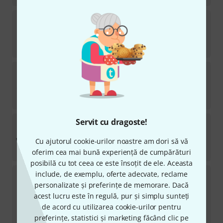
Audio-Technica
ATM75cw
1
în stoc
555
lei
Audio-Technica
AT829 W
5
în stoc
343
lei
Servit cu dragoste!
Audio-Technica
Pro 8 HE B-Stock
Cu ajutorul cookie-urilor noastre am dori să vă
în stoc
415
lei
oferim cea mai bună experiență de cumpărături
posibilă cu tot ceea ce este însoțit de ele. Aceasta
Audio-Technica
ATM75cw B-Stock
include, de exemplu, oferte adecvate, reclame
personalizate și preferințe de memorare. Dacă
în stoc
acest lucru este în regulă, pur și simplu sunteți
469
lei
de acord cu utilizarea cookie-urilor pentru
-9%
30-prețul zilei
:
515
lei
preferințe, statistici și marketing făcând clic pe