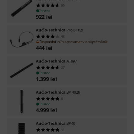
55
în stoc
922
lei
Audio-Technica
Pro 8 HEx
48
Disponibil in în aproximativ o săptămână
444
lei
Audio-Technica
AT897
27
în stoc
1.399
lei
Audio-Technica
BP 4029
8
în stoc
4.999
lei
Audio-Technica
BP40
11