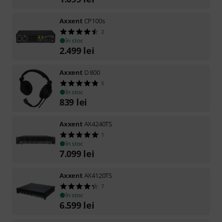
Axxent
CP100s
2
în stoc
2.499
lei
Axxent
D 800
5
în stoc
839
lei
Axxent
AX4240TS
1
în stoc
7.099
lei
Axxent
AX4120TS
7
în stoc
6.599
lei