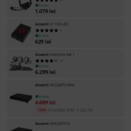
în stoc
1.079
lei
Axxent
LP 100 LED
4
în stoc
629
lei
Axxent
Intercom-Set 1
17
în stoc
6.299
lei
Axxent
AX2240TS MKII
în stoc
4.699
lei
-10%
30-prețul zilei
:
5.222
lei
Axxent
AX4240TS-D