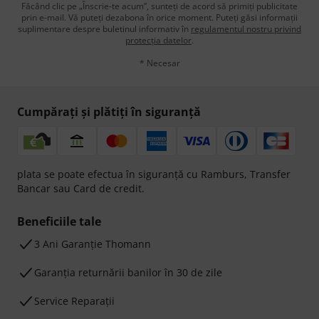
Făcând clic pe „Înscrie-te acum”, sunteți de acord să primiți publicitate
prin e-mail. Vă puteți dezabona în orice moment. Puteți găsi informații
suplimentare despre buletinul informativ în
regulamentul nostru privind
protecția datelor
.
* Necesar
Cumpărați și plătiți în siguranță
plata se poate efectua în siguranță cu Ramburs, Transfer
Bancar sau Card de credit.
Beneficiile tale
3 Ani Garanție Thomann
Garanţia returnării banilor în 30 de zile
Service Reparații