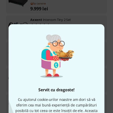
la cerere
9.999
lei
Axxent
Intercom Tiny 2 Set
6
în stoc
4.999
lei
Axxent
Ear Pads for D800
2
în stoc
126
lei
Axxent
Intercom Tiny Set
6
în stoc
4.399
lei
Servit cu dragoste!
Axxent
RME-100
Cu ajutorul cookie-urilor noastre am dori să vă
4
oferim cea mai bună experiență de cumpărături
în stoc
posibilă cu tot ceea ce este însoțit de ele. Aceasta