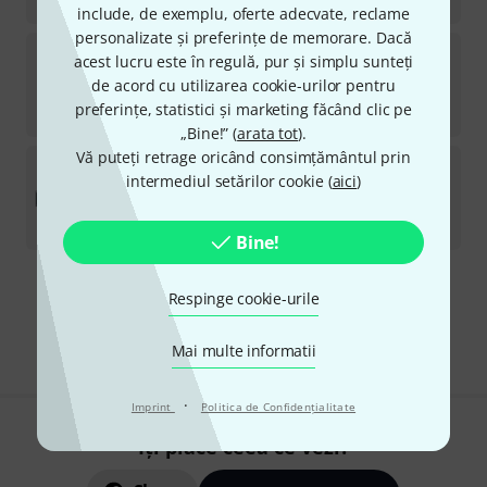
169
lei
include, de exemplu, oferte adecvate, reclame
personalizate și preferințe de memorare. Dacă
Axxent
LP 100
acest lucru este în regulă, pur și simplu sunteți
12
de acord cu utilizarea cookie-urilor pentru
în stoc
preferințe, statistici și marketing făcând clic pe
575
lei
„Bine!” (
arata tot
).
Vă puteți retrage oricând consimțământul prin
Axxent
AX4120TS-D
intermediul setărilor cookie (
aici
)
Disponibil in în aproximativ o săptămână
8.444
lei
Bine!
Transport gratuit de la 1.500 lei
Respinge cookie-urile
Preturile includ TVA
Mai multe informatii
·
Imprint
Politica de Confidenţialitate
Îți place ceea ce vezi?