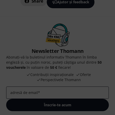
Share
Ajutor și feedback
Newsletter Thomann
Abonați-vă la buletinul informativ Thomann în limba
engleză și, cu puțin noroc, puteți câștiga unul dintre
50
voucherele
în valoare de
50 €
fiecare!
Contribuții inspiraționale
Oferte
Perspectivele Thomann
adresă de email
*
Înscrie-te acum