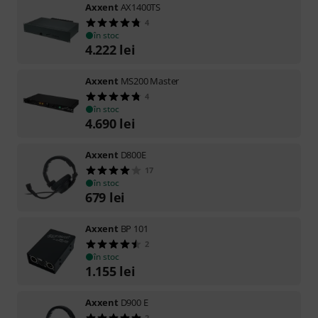
Axxent
AX1400TS
4
în stoc
4.222
lei
Axxent
MS200 Master
4
în stoc
4.690
lei
Axxent
D800E
17
în stoc
679
lei
Axxent
BP 101
2
în stoc
1.155
lei
Axxent
D900 E
2