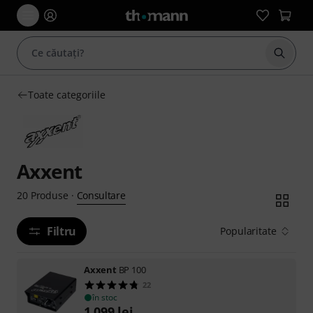
Începe
Toate categoriile
Axxent
Consultare
20
Produse
·
Filtru
Popularitate
Axxent
BP 100
22
în stoc
1.099
lei