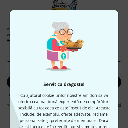
Newsletter Thomann
Abonați-vă la buletinul informativ Thomann în limba
engleză și, cu puțin noroc, puteți câștiga unul dintre
50
voucherele
în valoare de
50 €
fiecare!
Contribuții inspiraționale
Oferte
Perspectivele Thomann
adresă de email
*
Înscrie-te acum
Servit cu dragoste!
Cu ajutorul cookie-urilor noastre am dori să vă
Făcând clic pe „Înscrie-te acum”, sunteți de acord să primiți publicitate
prin e-mail. Vă puteți dezabona în orice moment. Puteți găsi informații
oferim cea mai bună experiență de cumpărături
suplimentare despre buletinul informativ în
regulamentul nostru privind
posibilă cu tot ceea ce este însoțit de ele. Aceasta
protecția datelor
.
include, de exemplu, oferte adecvate, reclame
* Necesar
personalizate și preferințe de memorare. Dacă
acest lucru este în regulă, pur și simplu sunteți