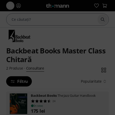
Începe
Backbeat Books Master Class
Chitară
Consultare
2
Produse
·
Filtru
Popularitate
Backbeat Books
The Jazz Guitar Handbook
24
în stoc
175
lei