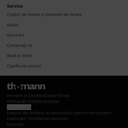
Service
Costuri de livrare şi Intervale de livrare
Ajutor
Vouchers
Contactaţi-ne
Walk-in Store
Clasificare servicii
Termeni şi Condiţii
/
Datele Firmei
Politica de Confidenţialitate
Setări cookie
Dreptul de reziliere al contractului pentru consumator
Comanda / incheierea comenzii
Garanție