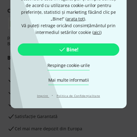
de acord cu utilizarea cookie-urilor pentru
Cumpărați și plătiți în siguranță
preferințe, statistici și marketing făcând clic pe
„Bine!” (
arata tot
).
Vă puteți retrage oricând consimțământul prin
intermediul setărilor cookie (
aici
)
plata se poate efectua în siguranță cu Ramburs, Transfer
Bancar sau Card de credit.
Bine!
Beneficiile tale
Respinge cookie-urile
3 Ani Garanție Thomann
Garanţia returnării banilor în 30 de zile
Mai multe informatii
Service Reparații
·
Imprint
Politica de Confidenţialitate
Sfaturi de la experții noștri
Satisfacție Garantată
Cel mai mare depozit din Europa