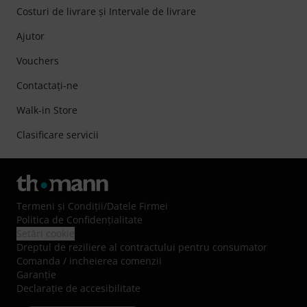
Costuri de livrare şi Intervale de livrare
Ajutor
Vouchers
Contactaţi-ne
Walk-in Store
Clasificare servicii
Termeni şi Condiţii
/
Datele Firmei
Politica de Confidenţialitate
Setări cookie
Dreptul de reziliere al contractului pentru consumator
Comanda / incheierea comenzii
Garanție
Declarație de accesibilitate