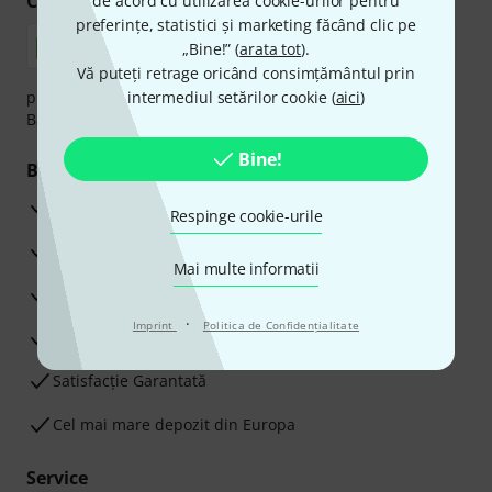
Cumpărați și plătiți în siguranță
de acord cu utilizarea cookie-urilor pentru
preferințe, statistici și marketing făcând clic pe
„Bine!” (
arata tot
).
Vă puteți retrage oricând consimțământul prin
plata se poate efectua în siguranță cu Ramburs, Transfer
intermediul setărilor cookie (
aici
)
Bancar sau Card de credit.
Bine!
Beneficiile tale
3 Ani Garanție Thomann
Respinge cookie-urile
Garanţia returnării banilor în 30 de zile
Mai multe informatii
Service Reparații
·
Imprint
Politica de Confidenţialitate
Sfaturi de la experții noștri
Satisfacție Garantată
Cel mai mare depozit din Europa
Service