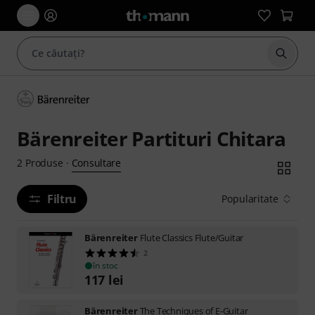
Începe
Bärenreiter Partituri Chitara
Consultare
2
Produse
·
Filtru
Popularitate
Bärenreiter
Flute Classics Flute/Guitar
2
în stoc
117
lei
Bärenreiter
The Techniques of E-Guitar