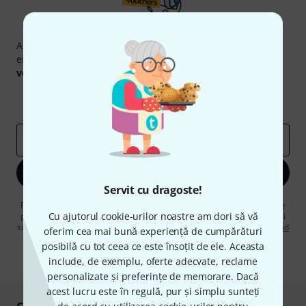
Newsletter Thomann
Abonați-vă la buletinul informativ Thomann în limba
engleză și, cu puțin noroc, puteți câștiga unul dintre
50
voucherele
în valoare de
50 €
fiecare!
Contribuții inspiraționale
Oferte
Perspectivele Thomann
adresă de email
*
Înscrie-te acum
Servit cu dragoste!
Făcând clic pe „Înscrie-te acum”, sunteți de acord să primiți publicitate
Cu ajutorul cookie-urilor noastre am dori să vă
prin e-mail. Vă puteți dezabona în orice moment. Puteți găsi informații
suplimentare despre buletinul informativ în
regulamentul nostru privind
oferim cea mai bună experiență de cumpărături
protecția datelor
.
posibilă cu tot ceea ce este însoțit de ele. Aceasta
* Necesar
include, de exemplu, oferte adecvate, reclame
personalizate și preferințe de memorare. Dacă
acest lucru este în regulă, pur și simplu sunteți