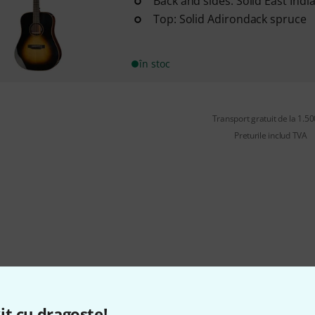
Back and sides: Solid East Ind
Top: Solid Adirondack spruce
în stoc
Transport gratuit de la 1.500
Preturile includ TVA
it cu dragoste!