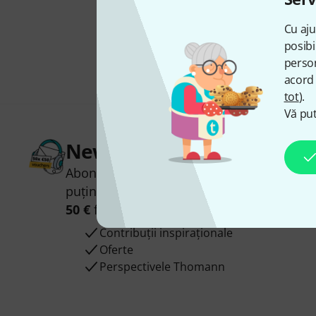
Cu aju
posibi
person
acord 
tot
).
Vă put
Newsletter Thomann
Abonați-vă la buletinul informativ Thoman
puțin noroc, puteți câștiga unul dintre
50 
50 €
fiecare!
Contribuții inspiraționale
Oferte
Perspectivele Thomann