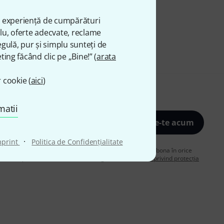
ă experiență de cumpărături
plu, oferte adecvate, reclame
gulă, pur și simplu sunteți de
ting făcând clic pe „Bine!” (
arata
 cookie (
aici
)
matii
Înscrie-te acum
·
mprint
Politica de Confidenţialitate
de acord să primiți publicitate prin e-mail. Vă puteți dezabona în orice
are despre buletinul informativ în
regulamentul nostru privind protecția