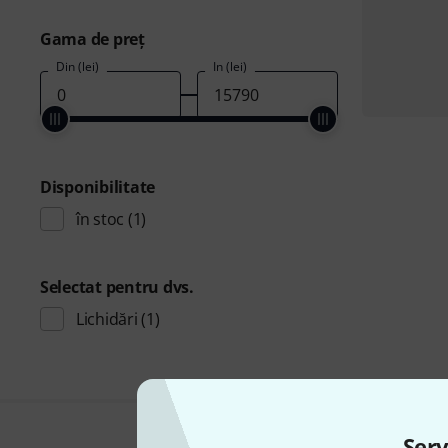
Gama de preţ
Din (lei)
În (lei)
Disponibilitate
în stoc
(1)
Selectat pentru dvs.
Lichidări
(1)
Serv