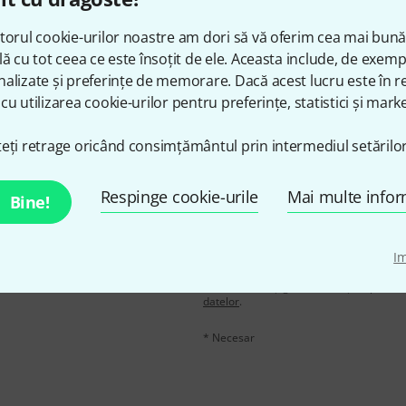
Îți place ceea ce vezi?
torul cookie-urilor noastre am dori să vă oferim cea mai bun
lă cu tot ceea ce este însoțit de ele. Aceasta include, de exem
Share
Ajutor și feedback
alizate și preferințe de memorare. Dacă acest lucru este în re
cu utilizarea cookie-urilor pentru preferințe, statistici și marke
eți retrage oricând consimțământul prin intermediul setărilor
Respinge cookie-urile
Mai multe infor
Bine!
n în limba engleză și, cu
adresă de email
*
voucherele
în valoare de
I
Făcând clic pe „Înscrie-te acum”, sunteți 
moment. Puteți găsi informații supliment
datelor
.
* Necesar