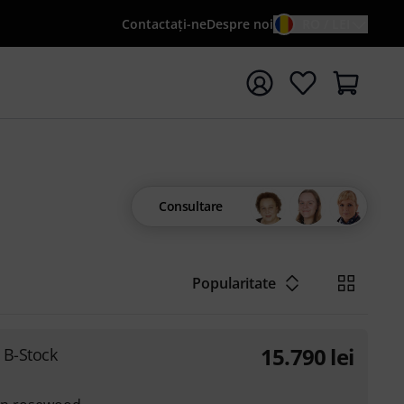
Contactaţi-ne
Despre noi
RO / LEI
peți căutarea cu termenul de căutare {searchTerm}
Consultare
Popularitate
15.790
lei
 B-Stock