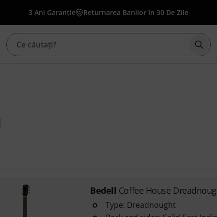
3 Ani Garanție
Returnarea Banilor în 30 De Zile
Înce
1
Bedell
Coffee House Dreadnoug
Type: Dreadnought