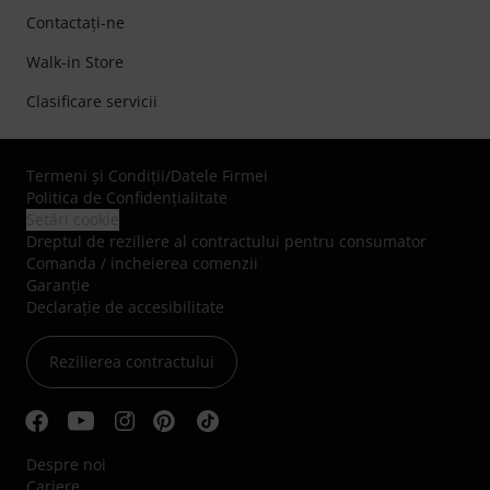
Contactaţi-ne
Walk-in Store
Clasificare servicii
Termeni şi Condiţii
/
Datele Firmei
Politica de Confidenţialitate
Setări cookie
Dreptul de reziliere al contractului pentru consumator
Comanda / incheierea comenzii
Garanție
Declarație de accesibilitate
Rezilierea contractului
Despre noi
Cariere