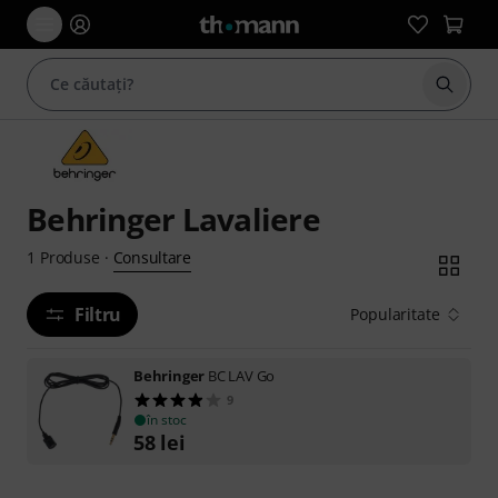
Începe
Behringer Lavaliere
Consultare
1
Produse
·
Filtru
Popularitate
Behringer
BC LAV Go
9
în stoc
58
lei