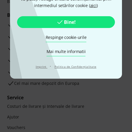
Bancar sau Card de credit.
intermediul setărilor cookie (
aici
)
Beneficiile tale
Bine!
3 Ani Garanție Thomann
Garanţia returnării banilor în 30 de zile
Respinge cookie-urile
Service Reparații
Mai multe informatii
Sfaturi de la experții noștri
·
Imprint
Politica de Confidenţialitate
Satisfacție Garantată
Cel mai mare depozit din Europa
Service
Costuri de livrare şi Intervale de livrare
Ajutor
Vouchers