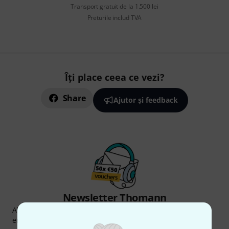
Transport gratuit de la 1.500 lei
Preturile includ TVA
Îți place ceea ce vezi?
Share
Ajutor și feedback
Newsletter Thomann
Abonați-vă la buletinul informativ Thomann în limba
engleză și, cu puțin noroc, puteți câștiga unul dintre
50