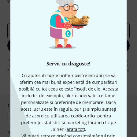
voucherele
în valoare de
50 €
fiecare!
Contribuții inspiraționale
Oferte
Perspectivele Thomann
adresă de email
*
Înscrie-te acum
Făcând clic pe „Înscrie-te acum”, sunteți de acord să primiți publicitate
Servit cu dragoste!
prin e-mail. Vă puteți dezabona în orice moment. Puteți găsi informații
suplimentare despre buletinul informativ în
regulamentul nostru privind
protecția datelor
.
Cu ajutorul cookie-urilor noastre am dori să vă
oferim cea mai bună experiență de cumpărături
* Necesar
posibilă cu tot ceea ce este însoțit de ele. Aceasta
include, de exemplu, oferte adecvate, reclame
personalizate și preferințe de memorare. Dacă
Cumpărați și plătiți în siguranță
acest lucru este în regulă, pur și simplu sunteți
de acord cu utilizarea cookie-urilor pentru
preferințe, statistici și marketing făcând clic pe
„Bine!” (
arata tot
).
plata se poate efectua în siguranță cu Ramburs, Transfer
Vă puteți retrage oricând consimțământul prin