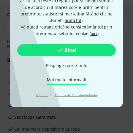
acest lucru este în regulă, pur și simplu sunteți
de acord cu utilizarea cookie-urilor pentru
preferințe, statistici și marketing făcând clic pe
Cumpărați și plătiți în siguranță
„Bine!” (
arata tot
).
Vă puteți retrage oricând consimțământul prin
intermediul setărilor cookie (
aici
)
plata se poate efectua în siguranță cu Ramburs, Transfer
Bancar sau Card de credit.
Bine!
Beneficiile tale
Respinge cookie-urile
3 Ani Garanție Thomann
Mai multe informatii
Garanţia returnării banilor în 30 de zile
Service Reparații
·
Imprint
Politica de Confidenţialitate
Sfaturi de la experții noștri
Satisfacție Garantată
Cel mai mare depozit din Europa