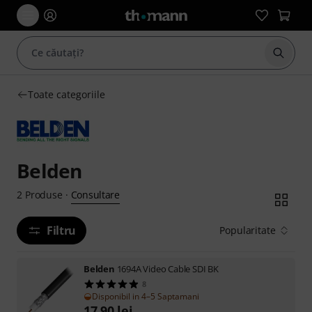
Începe
Toate categoriile
Belden
Consultare
2
Produse
·
Filtru
Popularitate
Belden
1694A Video Cable SDI BK
8
Disponibil in 4–5 Saptamani
17,90
lei