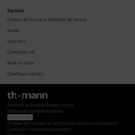
Service
Costuri de livrare şi Intervale de livrare
Ajutor
Vouchers
Contactaţi-ne
Walk-in Store
Clasificare servicii
Termeni şi Condiţii
/
Datele Firmei
Politica de Confidenţialitate
Setări cookie
Dreptul de reziliere al contractului pentru consumator
Comanda / incheierea comenzii