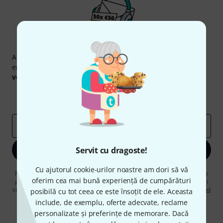
Newsletter Thomann
Abonați-vă la buletinul informativ Thomann în limba
engleză și, cu puțin noroc, puteți câștiga unul dintre
50
voucherele
în valoare de
50 €
fiecare!
Contribuții inspiraționale
Oferte
Perspectivele Thomann
adresă de email
*
Servit cu dragoste!
Înscrie-te acum
Cu ajutorul cookie-urilor noastre am dori să vă
Făcând clic pe „Înscrie-te acum”, sunteți de acord să primiți publicitate
oferim cea mai bună experiență de cumpărături
prin e-mail. Vă puteți dezabona în orice moment. Puteți găsi informații
suplimentare despre buletinul informativ în
regulamentul nostru privind
posibilă cu tot ceea ce este însoțit de ele. Aceasta
protecția datelor
.
include, de exemplu, oferte adecvate, reclame
personalizate și preferințe de memorare. Dacă
* Necesar