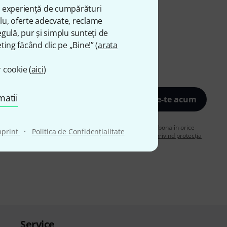
ă experiență de cumpărături
plu, oferte adecvate, reclame
gulă, pur și simplu sunteți de
ting făcând clic pe „Bine!” (
arata
 cookie (
aici
)
matii
Înscrie-te acum
de acord să primiți publicitate prin e-mail. Vă puteți dezabona în orice
·
mprint
Politica de Confidenţialitate
are despre buletinul informativ în
regulamentul nostru privind protecția
Service