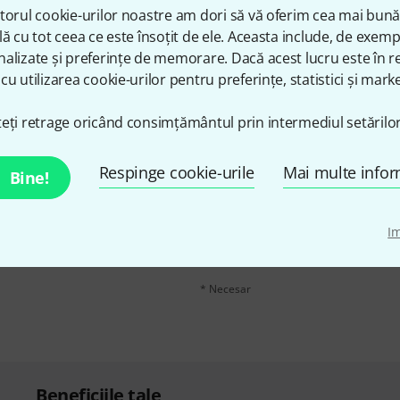
torul cookie-urilor noastre am dori să vă oferim cea mai bun
Share
Ajutor și feedback
lă cu tot ceea ce este însoțit de ele. Aceasta include, de exem
alizate și preferințe de memorare. Dacă acest lucru este în re
cu utilizarea cookie-urilor pentru preferințe, statistici și marke
eți retrage oricând consimțământul prin intermediul setărilor
Respinge cookie-urile
Mai multe infor
n în limba engleză și, cu
adresă de email
*
Bine!
voucherele
în valoare de
Făcând clic pe „Înscrie-te acum”, sunteți 
I
moment. Puteți găsi informații supliment
datelor
.
* Necesar
Beneficiile tale