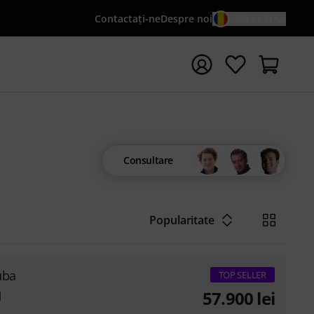
Contactaţi-ne
Despre noi
RO / LEI
peți căutarea cu termenul de căutare {searchTerm}
Consultare
Popularitate
uba
TOP SELLER
57.900
lei
l