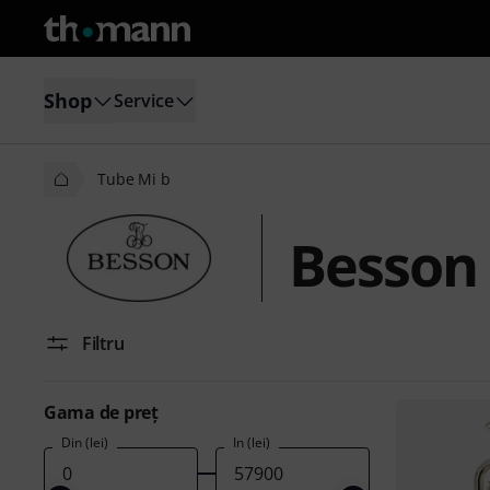
Shop
Service
Tube Mi b
Besson 
Filtru
Gama de preţ
Din (lei)
În (lei)