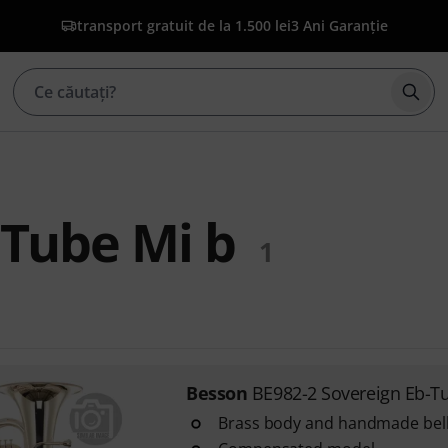
transport gratuit de la 1.500 lei
3 Ani Garanție
Înce
Tube Mi b
1
Besson
BE982-2 Sovereign Eb-T
Brass body and handmade bel