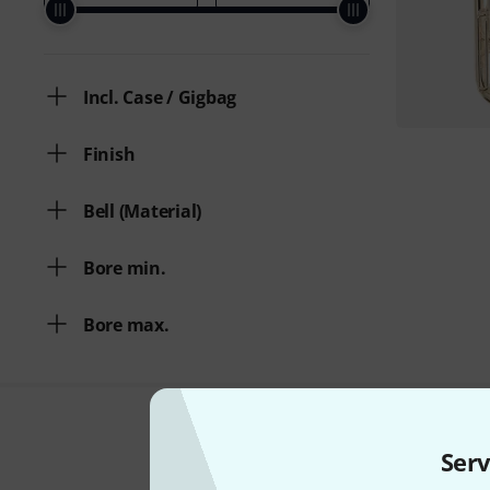
Incl. Case / Gigbag
Finish
Bell (Material)
Bore min.
Bore max.
Serv