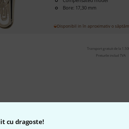
Compensated model
Bore: 17,30 mm
Disponibil in în aproximativ o săptă
Transport gratuit de la 1.500
Preturile includ TVA
Îți place ceea ce vezi?
it cu dragoste!