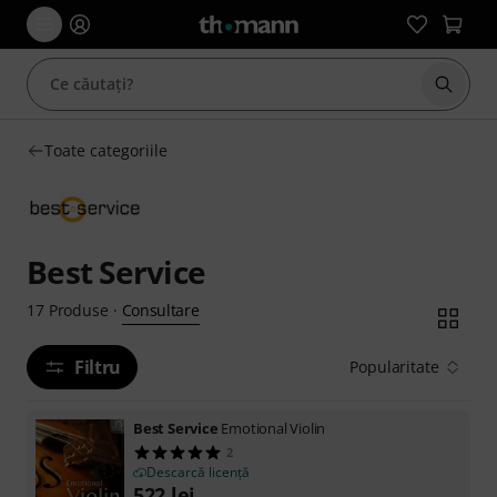
Începe
Toate categoriile
Best Service
Consultare
17
Produse
·
Filtru
Popularitate
Best Service
Emotional Violin
2
Descarcă licență
522
lei