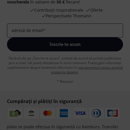
voucherele
în valoare de
50 €
fiecare!
Contribuții inspiraționale
Oferte
Perspectivele Thomann
adresă de email
*
Înscrie-te acum
Făcând clic pe „Înscrie-te acum”, sunteți de acord să primiți publicitate
prin e-mail. Vă puteți dezabona în orice moment. Puteți găsi informații
suplimentare despre buletinul informativ în
regulamentul nostru privind
protecția datelor
.
* Necesar
Cumpărați și plătiți în siguranță
plata se poate efectua în siguranță cu Ramburs, Transfer