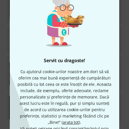
Best Service
Alpine Volksmusik 2
1
Descarcă licență
839
lei
Best Service
Emotional Cello Crossgrade
Descarcă licență
679
lei
Servit cu dragoste!
Best Service
Chris Hein Horns Pro Complete
1
Cu ajutorul cookie-urilor noastre am dori să vă
Descarcă licență
2.599
lei
oferim cea mai bună experiență de cumpărături
posibilă cu tot ceea ce este însoțit de ele. Aceasta
-24%
30-prețul zilei
:
3.399
lei
include, de exemplu, oferte adecvate, reclame
personalizate și preferințe de memorare. Dacă
Best Service
Galaxy III
acest lucru este în regulă, pur și simplu sunteți
10
de acord cu utilizarea cookie-urilor pentru
Descarcă licență
1.366
lei
preferințe, statistici și marketing făcând clic pe
„Bine!” (
arata tot
).
Vă puteți retrage oricând consimțământul prin