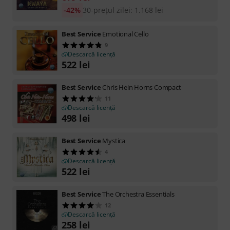
-42%
30-prețul zilei
:
1.168
lei
Best Service
Emotional Cello
9
Descarcă licență
522
lei
Best Service
Chris Hein Horns Compact
11
Descarcă licență
498
lei
Best Service
Mystica
4
Descarcă licență
522
lei
Best Service
The Orchestra Essentials
12
Descarcă licență
258
lei