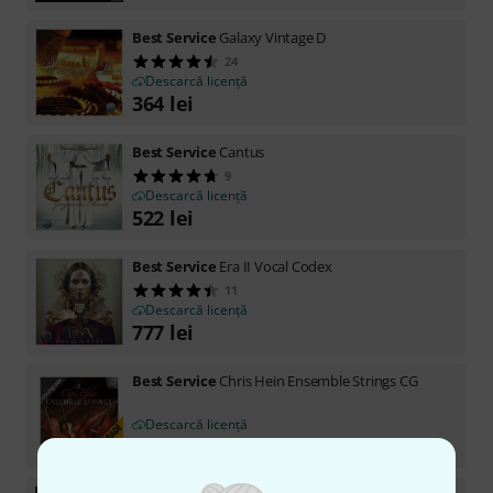
Best Service
Galaxy Vintage D
24
Descarcă licență
364
lei
Best Service
Cantus
9
Descarcă licență
522
lei
Best Service
Era II Vocal Codex
11
Descarcă licență
777
lei
Best Service
Chris Hein Ensemble Strings CG
Descarcă licență
1.555
lei