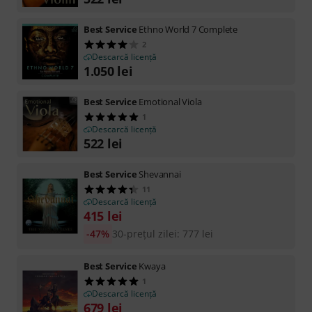
Best Service
Ethno World 7 Complete
2
Descarcă licență
1.050
lei
Best Service
Emotional Viola
1
Descarcă licență
522
lei
Best Service
Shevannai
11
Descarcă licență
415
lei
-47%
30-prețul zilei
:
777
lei
Best Service
Kwaya
1
Descarcă licență
679
lei