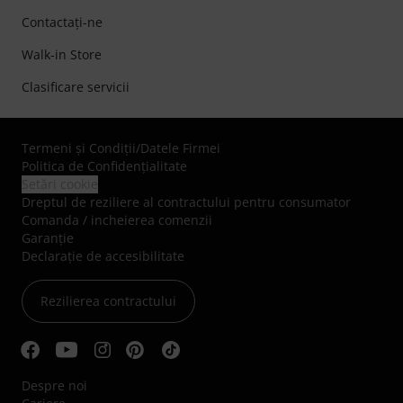
Contactaţi-ne
Walk-in Store
Clasificare servicii
Termeni şi Condiţii
/
Datele Firmei
Politica de Confidenţialitate
Setări cookie
Dreptul de reziliere al contractului pentru consumator
Comanda / incheierea comenzii
Garanție
Declarație de accesibilitate
Rezilierea contractului
Despre noi