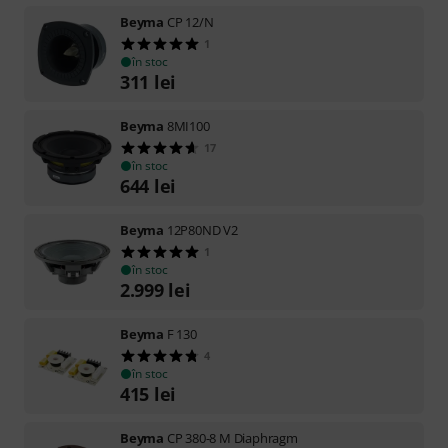
Beyma
CP 12/N
1
în stoc
311
lei
Beyma
8MI100
17
în stoc
644
lei
Beyma
12P80ND V2
1
în stoc
2.999
lei
Beyma
F 130
4
în stoc
415
lei
Beyma
CP 380-8 M Diaphragm