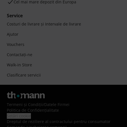
Cel mai mare depozit din Europa
Service
Costuri de livrare şi Intervale de livrare
Ajutor
Vouchers
Contactaţi-ne
Walk-in Store
Clasificare servicii
Termeni şi Condiţii
/
Datele Firmei
Politica de Confidenţialitate
Setări cookie
Dreptul de reziliere al contractului pentru consumator