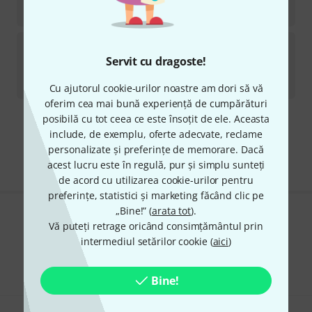
398
lei
Beyma
CP 12/N B-Stock
Servit cu dragoste!
în stoc
259
lei
Cu ajutorul cookie-urilor noastre am dori să vă
oferim cea mai bună experiență de cumpărături
posibilă cu tot ceea ce este însoțit de ele. Aceasta
Transport gratuit de la 1.500 lei
include, de exemplu, oferte adecvate, reclame
Preturile includ TVA
personalizate și preferințe de memorare. Dacă
acest lucru este în regulă, pur și simplu sunteți
de acord cu utilizarea cookie-urilor pentru
preferințe, statistici și marketing făcând clic pe
„Bine!” (
arata tot
).
Îți place ceea ce vezi?
Vă puteți retrage oricând consimțământul prin
intermediul setărilor cookie (
aici
)
Share
Ajutor și feedback
Bine!