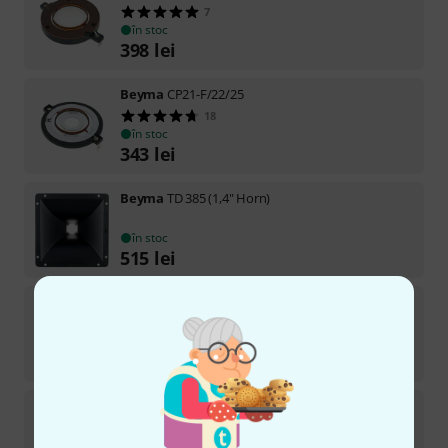
7
în stoc
398
lei
Beyma
CP21-F/22/25
18
în stoc
343
lei
Beyma
TD 385 (1,4" Horn)
în stoc
515
lei
Beyma
CP 12/15/16
8
în stoc
184
lei
Beyma
T2030
8
în stoc