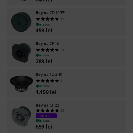
Beyma
CD 10/FE
19
în stoc
459
lei
Beyma
CP 16
31
în stoc
289
lei
Beyma
12 G 40
1
în stoc
1.159
lei
Beyma
CP 22
23
TOP SELLER
în stoc
659
lei