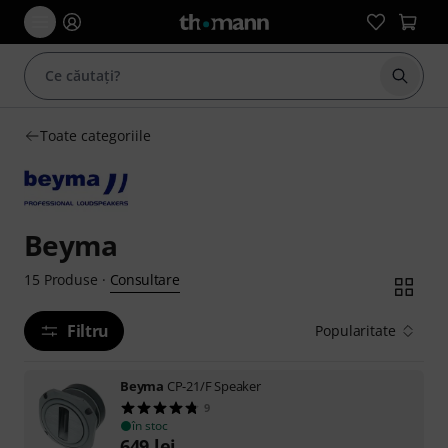
Începe
Toate categoriile
Beyma
Consultare
15
Produse
·
Filtru
Popularitate
Beyma
CP-21/F Speaker
9
în stoc
649
lei