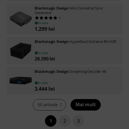
Blackmagic Design
Mini Converter Sync
Generator
2
în stoc
1.299
lei
Blackmagic Design
HyperDeck Extreme 8K HDR
în stoc
28.390
lei
Blackmagic Design
Streaming Decoder 4K
în stoc
3.444
lei
Mai mult
50 articole
1
2
3