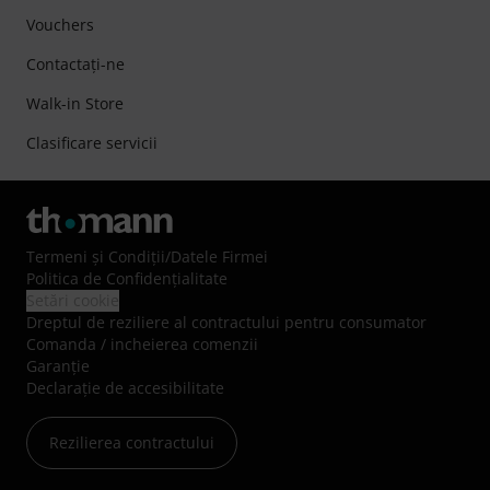
Vouchers
Contactaţi-ne
Walk-in Store
Clasificare servicii
Termeni şi Condiţii
/
Datele Firmei
Politica de Confidenţialitate
Setări cookie
Dreptul de reziliere al contractului pentru consumator
Comanda / incheierea comenzii
Garanție
Declarație de accesibilitate
Rezilierea contractului