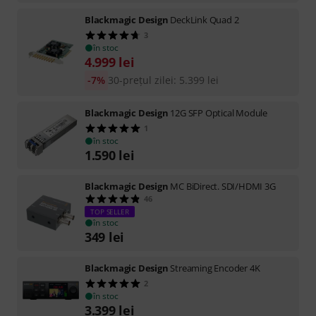
Blackmagic Design
DeckLink Quad 2
3
în stoc
4.999
lei
-7%
30-prețul zilei
:
5.399
lei
Blackmagic Design
12G SFP Optical Module
1
în stoc
1.590
lei
Blackmagic Design
MC BiDirect. SDI/HDMI 3G
46
TOP SELLER
în stoc
349
lei
Blackmagic Design
Streaming Encoder 4K
2
în stoc
3.399
lei