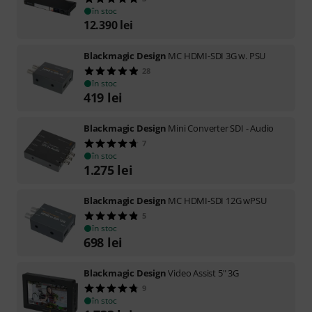
în stoc
12.390
lei
Blackmagic Design
MC HDMI-SDI 3G w. PSU
28
în stoc
419
lei
Blackmagic Design
Mini Converter SDI - Audio
7
în stoc
1.275
lei
Blackmagic Design
MC HDMI-SDI 12G wPSU
5
în stoc
698
lei
Blackmagic Design
Video Assist 5" 3G
9
în stoc