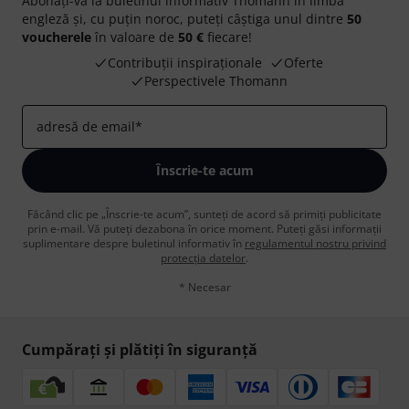
Abonați-vă la buletinul informativ Thomann în limba
engleză și, cu puțin noroc, puteți câștiga unul dintre
50
voucherele
în valoare de
50 €
fiecare!
Contribuții inspiraționale
Oferte
Perspectivele Thomann
adresă de email
*
Înscrie-te acum
Făcând clic pe „Înscrie-te acum”, sunteți de acord să primiți publicitate
prin e-mail. Vă puteți dezabona în orice moment. Puteți găsi informații
suplimentare despre buletinul informativ în
regulamentul nostru privind
protecția datelor
.
* Necesar
Cumpărați și plătiți în siguranță