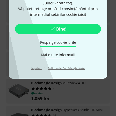
Blackmagic Design
2110 IP SDI to HDMI 12G
„Bine!” (
arata tot
).
Vă puteți retrage oricând consimțământul prin
în stoc
intermediul setărilor cookie (
aici
)
2.590
lei
Bine!
Blackmagic Design
MC HDMI-SDI 3G
36
în stoc
Respinge cookie-urile
345
lei
Mai multe informatii
Blackmagic Design
DeckLink Mini Recorder 4K
13
în stoc
·
Imprint
Politica de Confidenţialitate
1.059
lei
Blackmagic Design
MultiView 4 HD
4
în stoc
1.059
lei
Blackmagic Design
HyperDeck Studio HD Mini
14