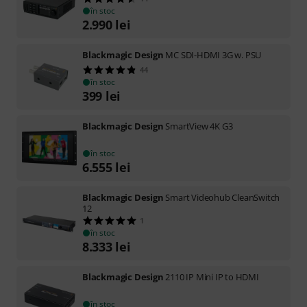
în stoc
2.990
lei
Blackmagic Design
MC SDI-HDMI 3G w. PSU
44
în stoc
399
lei
Blackmagic Design
SmartView 4K G3
în stoc
6.555
lei
Blackmagic Design
Smart Videohub CleanSwitch
12
1
în stoc
8.333
lei
Blackmagic Design
2110 IP Mini IP to HDMI
în stoc