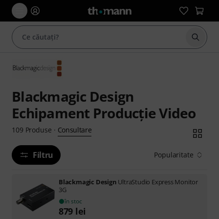
Începe
Blackmagic Design
Echipament Producție Video
Consultare
109
Produse
·
Filtru
Popularitate
Blackmagic Design
UltraStudio Express Monitor
3G
în stoc
879
lei