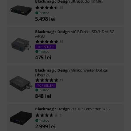
Blackmagic Design
UltraStudio 4K Mini
15
în stoc
5.498
lei
Blackmagic Design
MC BiDirect. SDI/HDMI 3G
wPSU
85
TOP SELLER
în stoc
475
lei
Blackmagic Design
MiniConverter Optical
Fiber12G
12
TOP SELLER
în stoc
848
lei
Blackmagic Design
2110 IP Converter 3x3G
3
în stoc
2.999
lei