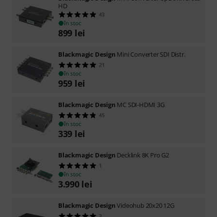
HD
43
în stoc
899
lei
Blackmagic Design
Mini Converter SDI Distr.
21
în stoc
959
lei
Blackmagic Design
MC SDI-HDMI 3G
45
în stoc
339
lei
Blackmagic Design
Decklink 8K Pro G2
1
în stoc
3.990
lei
Blackmagic Design
Videohub 20x20 12G
3