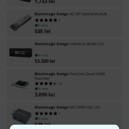
1.733
lei
Blackmagic Design
3G SFP Optical Module
5
în stoc
555
lei
Blackmagic Design
Videohub 80x80 12G
în stoc
53.300
lei
Blackmagic Design
DeckLink Quad HDMI
Recorder
24
în stoc
3.090
lei
Blackmagic Design
MC HDMI-SDI 12G
1
în stoc
639
lei