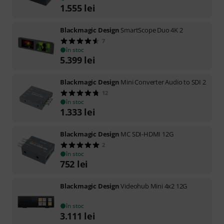
1.555
lei
Blackmagic Design
SmartScope Duo 4K 2
7
în stoc
5.399
lei
Blackmagic Design
Mini Converter Audio to SDI 2
12
în stoc
1.333
lei
Blackmagic Design
MC SDI-HDMI 12G
2
în stoc
752
lei
Blackmagic Design
Videohub Mini 4x2 12G
în stoc
3.111
lei