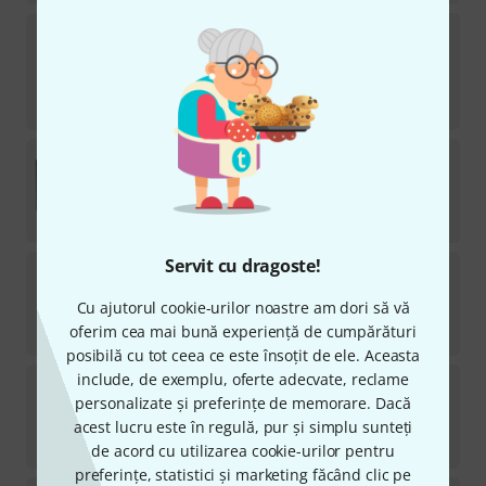
Blackmagic Design
MC BiDirect. SDI/HDMI 12G
wPSU
15
Disponibil în timp scurt (de obicei 2-5 zile)
899
lei
Blackmagic Design
Video Assist 5" 12G HDR
16
în stoc
3.333
lei
Servit cu dragoste!
Blackmagic Design
MC SDI-HDMI 12G wPSU
4
Cu ajutorul cookie-urilor noastre am dori să vă
în stoc
825
lei
oferim cea mai bună experiență de cumpărături
posibilă cu tot ceea ce este însoțit de ele. Aceasta
include, de exemplu, oferte adecvate, reclame
Blackmagic Design
MC BiDirect. SDI/HDMI 12G
personalizate și preferințe de memorare. Dacă
6
Disponibil în timp scurt (de obicei 2-5 zile)
acest lucru este în regulă, pur și simplu sunteți
848
lei
de acord cu utilizarea cookie-urilor pentru
preferințe, statistici și marketing făcând clic pe