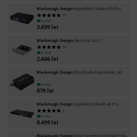
Blackmagic Design
HyperDeck Studio HD Plus
13
în stoc
3.699
lei
Blackmagic Design
DeckLink Duo 2
26
în stoc
2.666
lei
Blackmagic Design
UltraStudio Express Rec. 3G
în stoc
879
lei
Blackmagic Design
HyperDeck Studio 4K Pro
2
în stoc
8.499
lei
Blackmagic Design
Mini Converter UpDownCross