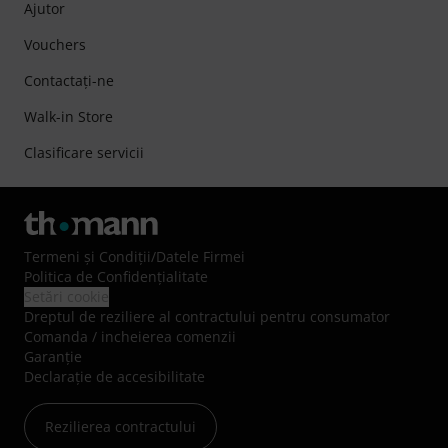
Ajutor
Vouchers
Contactaţi-ne
Walk-in Store
Clasificare servicii
Termeni şi Condiţii
/
Datele Firmei
Politica de Confidenţialitate
Setări cookie
Dreptul de reziliere al contractului pentru consumator
Comanda / incheierea comenzii
Garanție
Declarație de accesibilitate
Rezilierea contractului