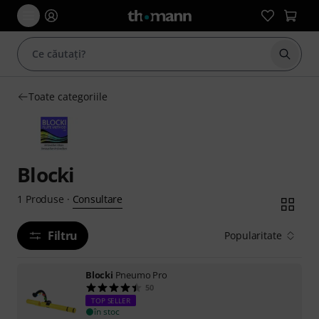
Începe
Toate categoriile
Blocki
Consultare
1
Produse
·
Filtru
Popularitate
Blocki
Pneumo Pro
50
TOP SELLER
în stoc