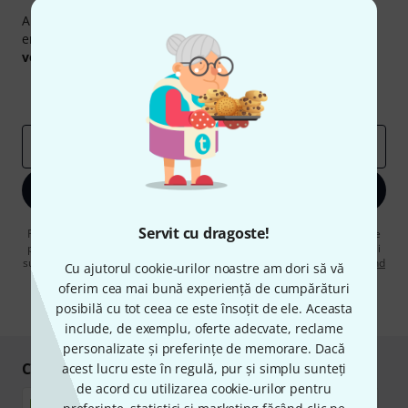
Abonați-vă la buletinul informativ Thomann în limba
engleză și, cu puțin noroc, puteți câștiga unul dintre
50
voucherele
în valoare de
50 €
fiecare!
Contribuții inspiraționale
Oferte
Perspectivele Thomann
adresă de email
*
Înscrie-te acum
Servit cu dragoste!
Făcând clic pe „Înscrie-te acum”, sunteți de acord să primiți publicitate
prin e-mail. Vă puteți dezabona în orice moment. Puteți găsi informații
suplimentare despre buletinul informativ în
regulamentul nostru privind
Cu ajutorul cookie-urilor noastre am dori să vă
protecția datelor
.
oferim cea mai bună experiență de cumpărături
* Necesar
posibilă cu tot ceea ce este însoțit de ele. Aceasta
include, de exemplu, oferte adecvate, reclame
personalizate și preferințe de memorare. Dacă
Cumpărați și plătiți în siguranță
acest lucru este în regulă, pur și simplu sunteți
de acord cu utilizarea cookie-urilor pentru