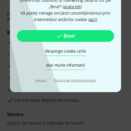
preferințe, statistici și marketing făcând clic pe
„Bine!” (
arata tot
).
plata se poate efectua în siguranță cu Ramburs, Transfer
Vă puteți retrage oricând consimțământul prin
Bancar sau Card de credit.
intermediul setărilor cookie (
aici
)
Beneficiile tale
Bine!
3 Ani Garanție Thomann
Respinge cookie-urile
Garanţia returnării banilor în 30 de zile
Service Reparații
Mai multe informatii
Sfaturi de la experții noștri
·
Imprint
Politica de Confidenţialitate
Satisfacție Garantată
Cel mai mare depozit din Europa
Service
Costuri de livrare şi Intervale de livrare