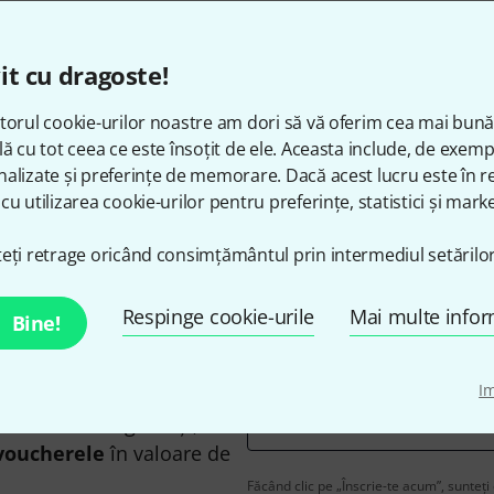
Preturile includ TVA
it cu dragoste!
torul cookie-urilor noastre am dori să vă oferim cea mai bun
lă cu tot ceea ce este însoțit de ele. Aceasta include, de exem
Îți place ceea ce vezi?
alizate și preferințe de memorare. Dacă acest lucru este în re
cu utilizarea cookie-urilor pentru preferințe, statistici și marke
Share
Ajutor și feedback
eți retrage oricând consimțământul prin intermediul setărilor
Respinge cookie-urile
Mai multe infor
Bine!
I
n în limba engleză și, cu
adresă de email
*
voucherele
în valoare de
Făcând clic pe „Înscrie-te acum”, sunteți 