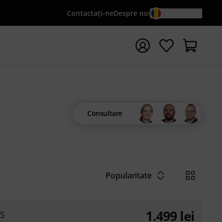
Contactaţi-ne
Despre noi
RO / LEI
peți căutarea cu termenul de căutare {searchTerm}
Consultare
Popularitate
1.499
lei
-S