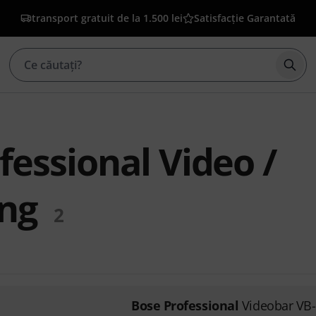
transport gratuit de la 1.500 lei
Satisfacție Garantată
Înce
fessional Video /
ng
2
Bose Professional
Videobar VB