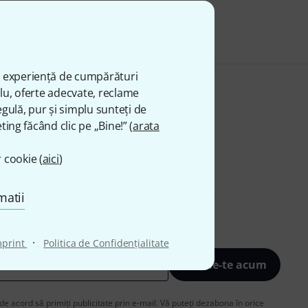
ă experiență de cumpărături
plu, oferte adecvate, reclame
gulă, pur și simplu sunteți de
ting făcând clic pe „Bine!” (
arata
 cookie (
aici
)
matii
·
mprint
Politica de Confidenţialitate
Înscrie-te acum
de acord să primiți publicitate prin e-mail. Vă puteți dezabona în orice