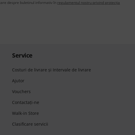
are despre buletinul informativ în
regulamentul nostru privind protecția
Service
Costuri de livrare şi Intervale de livrare
Ajutor
Vouchers
Contactaţi-ne
Walk-in Store
Clasificare servicii