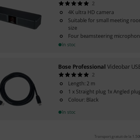
2
4K ultra HD camera
Suitable for small meeting roo
size
Four beamsteering microphon
în stoc
Bose Professional
Videobar USB
2
Length: 2 m
1 x Straight plug 1x Angled plu
Colour: Black
în stoc
Transport gratuit de la 1.500