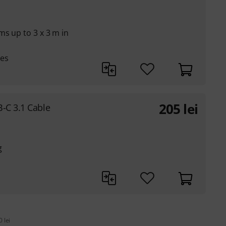
ms up to 3 x 3 m in
es
205
lei
-C 3.1 Cable
g
 lei