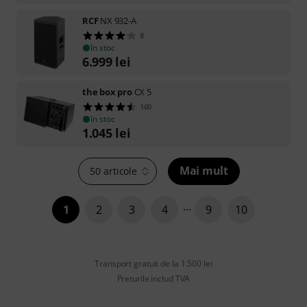
RCF
NX 932-A
8
în stoc
6.999
lei
the box pro
CX 5
160
în stoc
1.045
lei
Mai mult
50 articole
1
2
3
4
9
10
Transport gratuit de la 1.500 lei
Preturile includ TVA