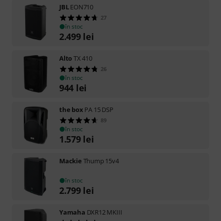
JBL
EON710
27
în stoc
2.499
lei
Alto
TX 410
26
în stoc
944
lei
the box
PA 15 DSP
89
în stoc
1.579
lei
Mackie
Thump 15v4
în stoc
2.799
lei
Yamaha
DXR12 MKIII