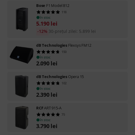
Bose
F1 Model 812
118
în stoc
5.190
lei
-12%
30-prețul zilei
:
5.899
lei
dB Technologies
Flexsys FM12
150
în stoc
2.090
lei
dB Technologies
Opera 15
102
în stoc
2.390
lei
RCF
ART 915-A
75
în stoc
3.790
lei