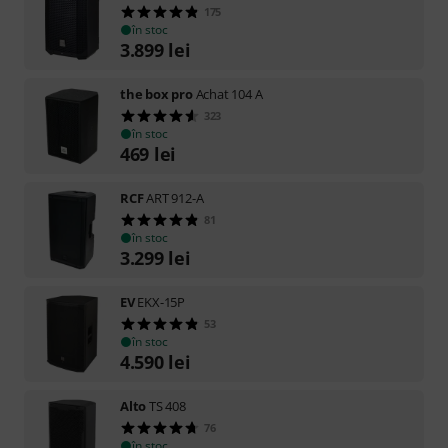
175
în stoc
3.899
lei
the box pro
Achat 104 A
323
în stoc
469
lei
RCF
ART 912-A
81
în stoc
3.299
lei
EV
EKX-15P
53
în stoc
4.590
lei
Alto
TS 408
76
în stoc