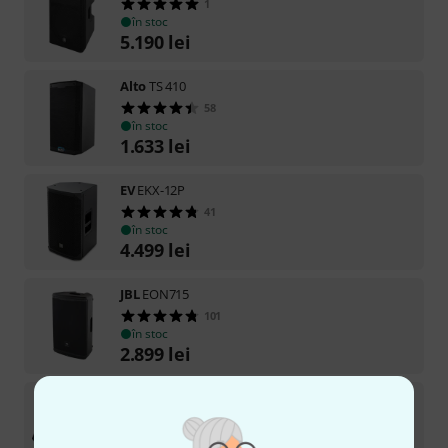
1
în stoc
5.190
lei
Alto
TS 410
58
în stoc
1.633
lei
EV
EKX-12P
41
în stoc
4.499
lei
JBL
EON715
101
în stoc
2.899
lei
the box pro
Mon A15
191
în stoc