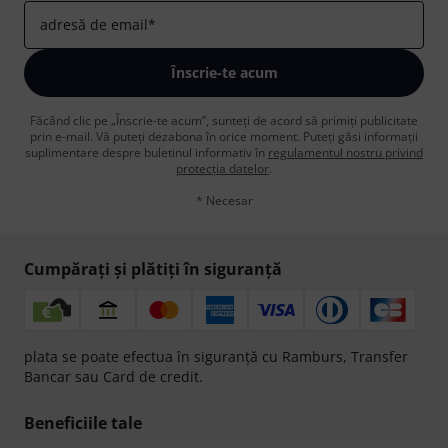
adresă de email
*
Înscrie-te acum
Făcând clic pe „Înscrie-te acum”, sunteți de acord să primiți publicitate
prin e-mail. Vă puteți dezabona în orice moment. Puteți găsi informații
suplimentare despre buletinul informativ în
regulamentul nostru privind
protecția datelor
.
* Necesar
Cumpărați și plătiți în siguranță
plata se poate efectua în siguranță cu Ramburs, Transfer
Bancar sau Card de credit.
Beneficiile tale