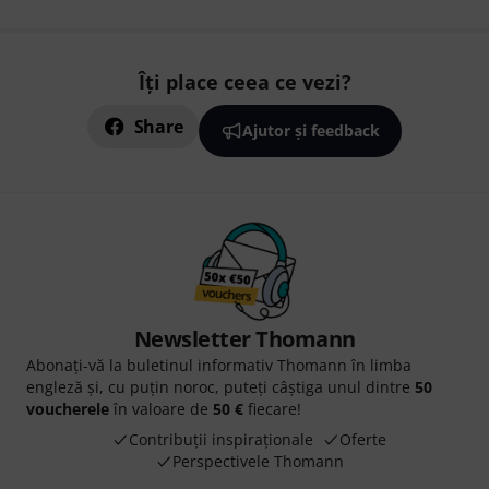
Îți place ceea ce vezi?
Share
Ajutor și feedback
Newsletter Thomann
Abonați-vă la buletinul informativ Thomann în limba
engleză și, cu puțin noroc, puteți câștiga unul dintre
50
voucherele
în valoare de
50 €
fiecare!
Contribuții inspiraționale
Oferte
Perspectivele Thomann