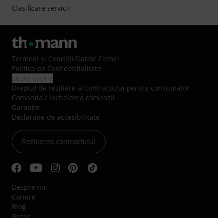
Clasificare servicii
Termeni şi Condiţii
/
Datele Firmei
Politica de Confidenţialitate
Setări cookie
Dreptul de reziliere al contractului pentru consumator
Comanda / incheierea comenzii
Garanție
Declarație de accesibilitate
Rezilierea contractului
Despre noi
Cariere
Blog
Bazar