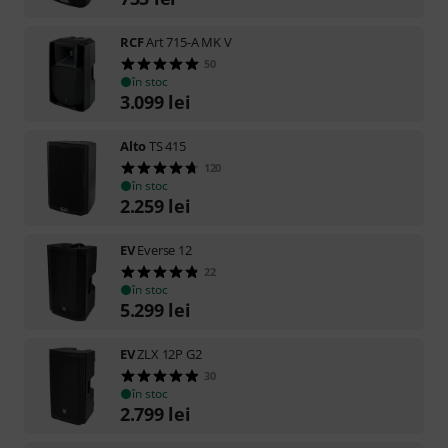
RCF
Art 715-A MK V
50
în stoc
3.099
lei
Alto
TS 415
120
în stoc
2.259
lei
EV
Everse 12
22
în stoc
5.299
lei
EV
ZLX 12P G2
30
în stoc
2.799
lei