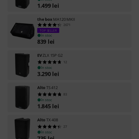
1.499
lei
the box
MA120 MKII
2671
TOP SELLER
în stoc
839
lei
EV
ZLX 15P G2
12
în stoc
3.290
lei
Alto
TS 412
83
în stoc
1.845
lei
Alto
TX 408
27
în stoc
735
lei