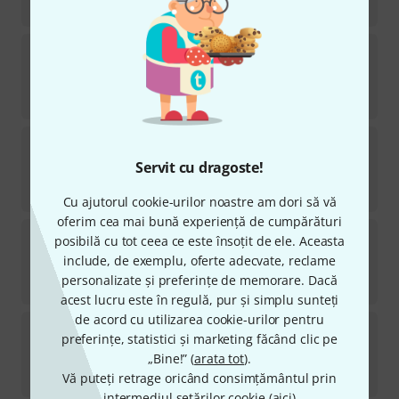
2.099
lei
LD Systems
SAT 62A G2
33
în stoc
1.069
lei
RCF
Art 745-A MK V
1
Servit cu dragoste!
în stoc
6.199
lei
Cu ajutorul cookie-urilor noastre am dori să vă
oferim cea mai bună experiență de cumpărături
EV
ETX-12P
posibilă cu tot ceea ce este însoțit de ele. Aceasta
28
include, de exemplu, oferte adecvate, reclame
în stoc
personalizate și preferințe de memorare. Dacă
7.555
lei
acest lucru este în regulă, pur și simplu sunteți
de acord cu utilizarea cookie-urilor pentru
the box
PA 302 A
preferințe, statistici și marketing făcând clic pe
486
„Bine!” (
arata tot
).
în stoc
1.555
lei
Vă puteți retrage oricând consimțământul prin
intermediul setărilor cookie (
aici
)