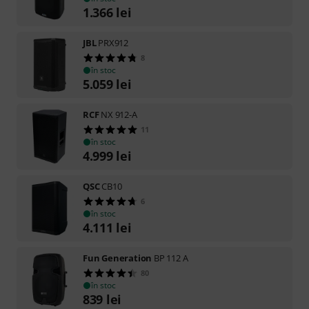
1.366
lei
JBL
PRX912
8
în stoc
5.059
lei
RCF
NX 912-A
11
în stoc
4.999
lei
QSC
CB10
6
în stoc
4.111
lei
Fun Generation
BP 112 A
80
în stoc
839
lei