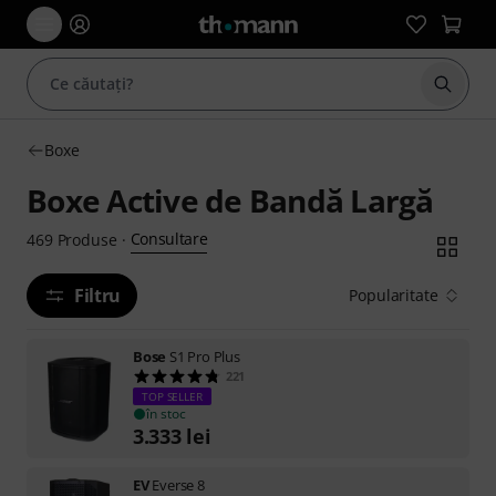
Începe
Boxe
Boxe Active de Bandă Largă
Consultare
469
Produse
·
Filtru
Popularitate
Bose
S1 Pro Plus
221
TOP SELLER
în stoc
3.333
lei
EV
Everse 8