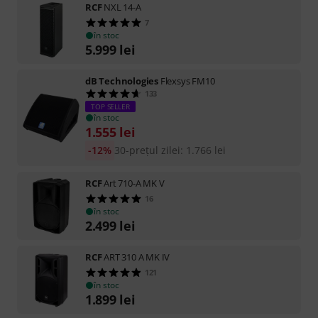
RCF
NXL 14-A
7
în stoc
5.999
lei
dB Technologies
Flexsys FM10
133
TOP SELLER
în stoc
1.555
lei
-12%
30-prețul zilei
:
1.766
lei
RCF
Art 710-A MK V
16
în stoc
2.499
lei
RCF
ART 310 A MK IV
121
în stoc
1.899
lei