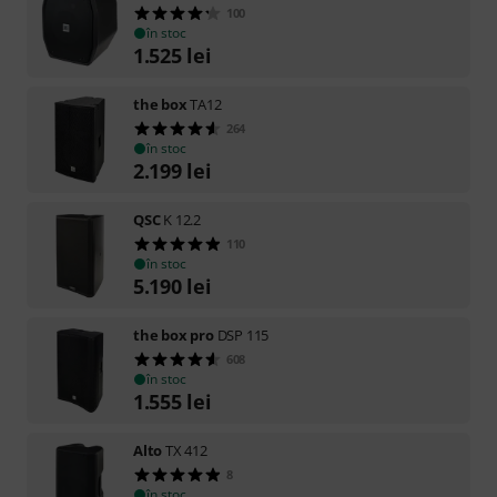
100
în stoc
1.525
lei
the box
TA12
264
în stoc
2.199
lei
QSC
K 12.2
110
în stoc
5.190
lei
the box pro
DSP 115
608
în stoc
1.555
lei
Alto
TX 412
8
în stoc