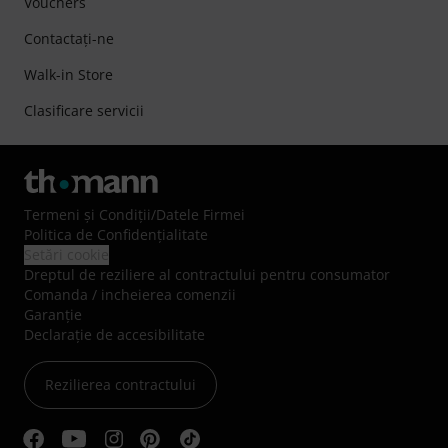
Vouchers
Contactaţi-ne
Walk-in Store
Clasificare servicii
Termeni şi Condiţii
/
Datele Firmei
Politica de Confidenţialitate
Setări cookie
Dreptul de reziliere al contractului pentru consumator
Comanda / incheierea comenzii
Garanție
Declarație de accesibilitate
Rezilierea contractului