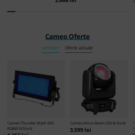
2.666 lei
Cameo Oferte
Lichidări
Oferte actuale
Cameo
Thunder Wash 600
Cameo
Movo Beam 200 B-Stock
RGBW B-Stock
S
3.599 lei