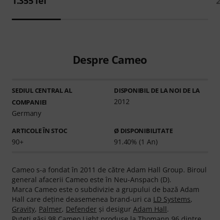
1.355 lei
2
Despre Cameo
SEDIUL CENTRAL AL
DISPONIBIL DE LA NOI DE LA
2012
COMPANIEI
Germany
ARTICOLE ÎN STOC
Ø DISPONIBILITATE
90+
91.40% (1 An)
Cameo s-a fondat în 2011 de către Adam Hall Group. Biroul
general afacerii Cameo este în Neu-Anspach (D).
Marca Cameo este o subdivizie a grupului de bază Adam
Hall care deţine deasemenea brand-uri ca
LD Systems
,
Gravity
,
Palmer
,
Defender
şi desigur
Adam Hall
.
Puteţi găsi 98 Cameo Light produse la Thomann 96 dintre