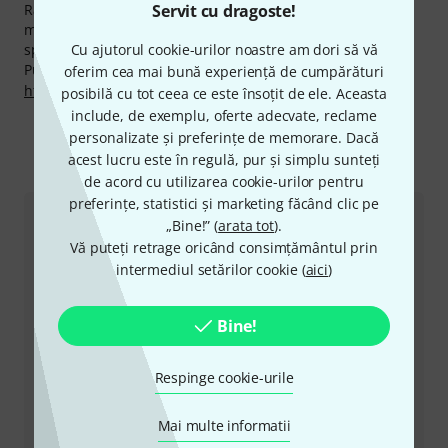
Servit cu dragoste!
Rambursarea Banilor în 30 de Zile, 3 ani garanţie cât şi
multe alte servicii cum ar fi asistenţa pe site asigurată de
Cu ajutorul cookie-urilor noastre am dori să vă
specialişti calificaţi,etc.
Puteți găsi mai multe informații despre producător pe
oferim cea mai bună experiență de cumpărături
http://www.cameolight.com
posibilă cu tot ceea ce este însoțit de ele. Aceasta
include, de exemplu, oferte adecvate, reclame
personalizate și preferințe de memorare. Dacă
acest lucru este în regulă, pur și simplu sunteți
Ne puteți contacta astfel
de acord cu utilizarea cookie-urilor pentru
preferințe, statistici și marketing făcând clic pe
„Bine!” (
arata tot
).
Serviciul Clienți România
Vă puteți retrage oricând consimțământul prin
intermediul setărilor cookie (
aici
)
Bine!
+49-9546-9223-530
Respinge cookie-urile
Personalul nostru de la service e aici pentru a vă ajuta
Mai multe informatii
cu orice problemă