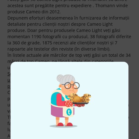
acestea sunt pregătite pentru expediere . Thomann vinde
produse Cameo din 2012.
Depunem eforturi deasemenea în furnizarea de informaţii
detaliate pentru clienţii noştri despre Cameo Light
produse. Doar pentru produsele Cameo Light veţi găsi
momentan 1190 fotografii cu produsul, 38 fotografii diferite
la 360 de grade, 1875 recenzi ale clienţilor noştri şi 7
rapoarte ale testelor din reviste (în diverse limbi).
În listele actuale ale mărcilor de top veţi găsi un total de 34
mărci de top Cameo, pe lângă altele din categoriile
următoare
Spoturi cu LED-uri de teatru
,
Stroboscoape
,
Seturi cu Scannere / Mov.Head-uri
,
Pinspot-uri și Par can-
uri
,
Maşini de Fum
,
Bare LED
şi
Softuri şi Dispozitive DMX
pt. PC
.
Cel mai vândut din momentul actual este următorul
produs
Cameo Q-Spot 40 RGBW Black
. Un hit absolut este
următorul produs
Cameo TS 200 FC LED Theater-Spot
- am
vândut deja acest produs de peste 3.000 de ori.
Thomann este deasemenea mai ieftin la produsele Cameo
faţă de cei mai mulţi dintre competitori. În ultimele trei
luni am redus preţurile la 26 de produse Cameo.
Acordăm deasemenea pentru produsele Cameo,