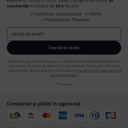
engleză și, cu puțin noroc, puteți câștiga unul dintre
50
voucherele
în valoare de
50 €
fiecare!
Contribuții inspiraționale
Oferte
Perspectivele Thomann
adresă de email
*
Înscrie-te acum
Făcând clic pe „Înscrie-te acum”, sunteți de acord să primiți publicitate
prin e-mail. Vă puteți dezabona în orice moment. Puteți găsi informații
suplimentare despre buletinul informativ în
regulamentul nostru privind
protecția datelor
.
* Necesar
Cumpărați și plătiți în siguranță