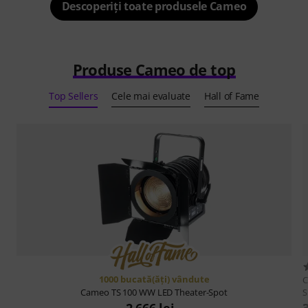
Descoperiți toate produsele Cameo
Produse Cameo de top
Top Sellers
Cele mai evaluate
Hall of Fame
1000 bucată(ăţi) vândute
S
Cameo
TS 100 WW LED Theater-Spot