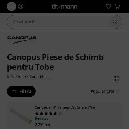
Începe
Canopus Piese de Schimb
pentru Tobe
Consultare
6
Produse
·
Filtru
Popularitate
Canopus
14" Vintage Dry Snare Wire
39
în stoc
222
lei