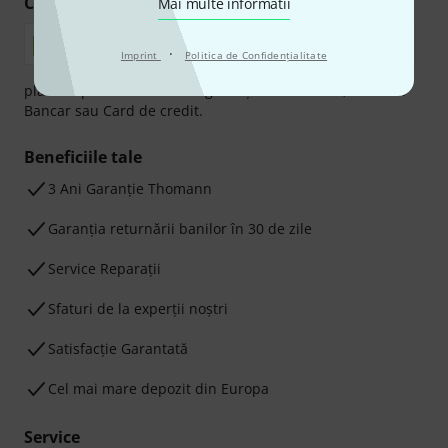
Cumpărați și plătiți în siguranță
Mai multe informatii
·
Imprint
Politica de Confidenţialitate
plata se poate efectua în siguranță cu Ramburs, Transfer
Bancar sau Card de credit.
Beneficiile tale
3 Ani Garanție Thomann
Garanţia returnării banilor în 30 de zile
Service Reparații
Sfaturi de la experții noștri
Satisfacție Garantată
Cel mai mare depozit din Europa
Service