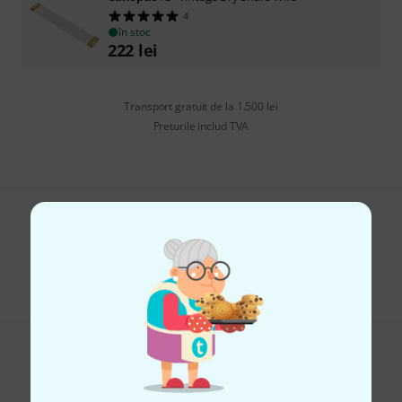
4
în stoc
222
lei
Transport gratuit de la 1.500 lei
Preturile includ TVA
Îți place ceea ce vezi?
Share
Ajutor și feedback