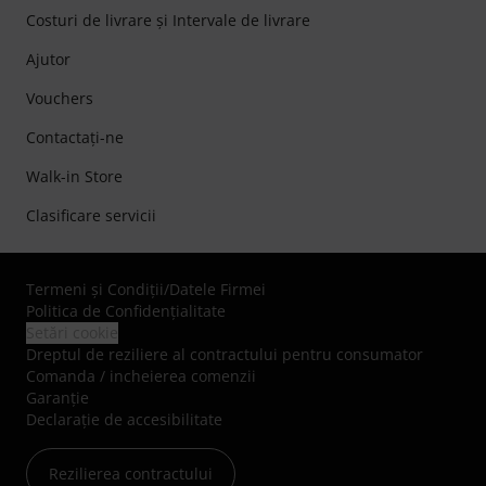
Costuri de livrare şi Intervale de livrare
Ajutor
Vouchers
Contactaţi-ne
Walk-in Store
Clasificare servicii
Termeni şi Condiţii
/
Datele Firmei
Politica de Confidenţialitate
Setări cookie
Dreptul de reziliere al contractului pentru consumator
Comanda / incheierea comenzii
Garanție
Declarație de accesibilitate
Rezilierea contractului