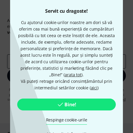
Servit cu dragoste!
Newsletter Thomann
Abonați-vă la buletinul informativ Thomann în limba
Cu ajutorul cookie-urilor noastre am dori să vă
engleză și, cu puțin noroc, puteți câștiga unul dintre
50
oferim cea mai bună experiență de cumpărături
voucherele
în valoare de
50 €
fiecare!
posibilă cu tot ceea ce este însoțit de ele. Aceasta
Contribuții inspiraționale
Oferte
include, de exemplu, oferte adecvate, reclame
Perspectivele Thomann
personalizate și preferințe de memorare. Dacă
acest lucru este în regulă, pur și simplu sunteți
adresă de email
*
de acord cu utilizarea cookie-urilor pentru
preferințe, statistici și marketing făcând clic pe
„Bine!” (
arata tot
).
Înscrie-te acum
Vă puteți retrage oricând consimțământul prin
intermediul setărilor cookie (
aici
)
Făcând clic pe „Înscrie-te acum”, sunteți de acord să primiți publicitate
prin e-mail. Vă puteți dezabona în orice moment. Puteți găsi informații
suplimentare despre buletinul informativ în
regulamentul nostru privind
Bine!
protecția datelor
.
* Necesar
Respinge cookie-urile