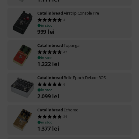
Catalinbread
Airstrip Console Pre
4
în stoc
999
lei
Catalinbread
Topanga
47
în stoc
1.222
lei
Catalinbread
Belle Epoch Deluxe BOS
6
în stoc
2.099
lei
Catalinbread
Echorec
34
în stoc
1.377
lei