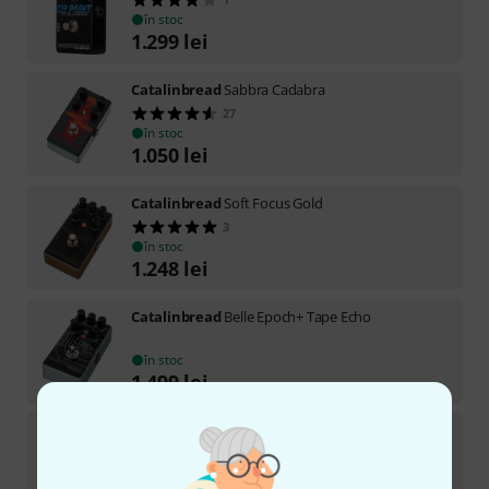
în stoc
1.299
lei
Catalinbread
Sabbra Cadabra
27
în stoc
1.050
lei
Catalinbread
Soft Focus Gold
3
în stoc
1.248
lei
Catalinbread
Belle Epoch+ Tape Echo
în stoc
1.499
lei
Catalinbread
Belle Epoch+ Tape Echo B-Stock
în stoc