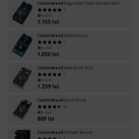
Catalinbread
Naga Viper Treble Booster MKII
3
în stoc
1.155
lei
Catalinbread
Wake Chorus
1
în stoc
1.050
lei
Catalinbread
Belle Epoch BOS
9
în stoc
1.259
lei
Catalinbread
Epoch Boost
10
în stoc
869
lei
Catalinbread
CB Paint Reverb
1