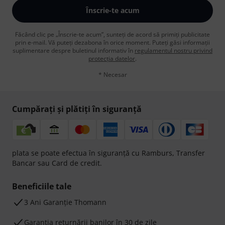
Înscrie-te acum
Făcând clic pe „Înscrie-te acum”, sunteți de acord să primiți publicitate
prin e-mail. Vă puteți dezabona în orice moment. Puteți găsi informații
suplimentare despre buletinul informativ în
regulamentul nostru privind
protecția datelor
.
* Necesar
Cumpărați și plătiți în siguranță
plata se poate efectua în siguranță cu Ramburs, Transfer
Bancar sau Card de credit.
Beneficiile tale
3 Ani Garanție Thomann
Garanţia returnării banilor în 30 de zile