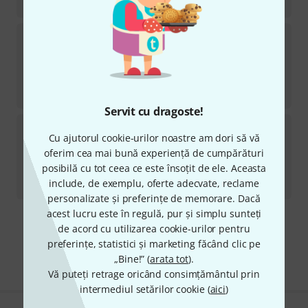
1.222
lei
Catalinbread
CB Paint Reverb B-Stock
în stoc
1.099
lei
-8%
30-prețul zilei
:
1.199
lei
Servit cu dragoste!
Catalinbread
SFT B-Stock
Cu ajutorul cookie-urilor noastre am dori să vă
în stoc
oferim cea mai bună experiență de cumpărături
959
lei
posibilă cu tot ceea ce este însoțit de ele. Aceasta
include, de exemplu, oferte adecvate, reclame
-8%
30-prețul zilei
:
1.045
lei
personalizate și preferințe de memorare. Dacă
acest lucru este în regulă, pur și simplu sunteți
de acord cu utilizarea cookie-urilor pentru
Transport gratuit de la 1.500 lei
preferințe, statistici și marketing făcând clic pe
Preturile includ TVA
„Bine!” (
arata tot
).
Vă puteți retrage oricând consimțământul prin
intermediul setărilor cookie (
aici
)