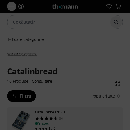
Începe
Toate categoriile
Catalinbread
Consultare
16
Produse
·
Filtru
Popularitate
Catalinbread
SFT
34
în stoc
1.111
lei