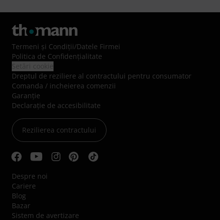
Termeni şi Condiţii
/
Datele Firmei
Politica de Confidenţialitate
Setări cookie
Dreptul de reziliere al contractului pentru consumator
Comanda / incheierea comenzii
Garanție
Declarație de accesibilitate
Rezilierea contractului
Despre noi
Cariere
Blog
Bazar
Sistem de avertizare