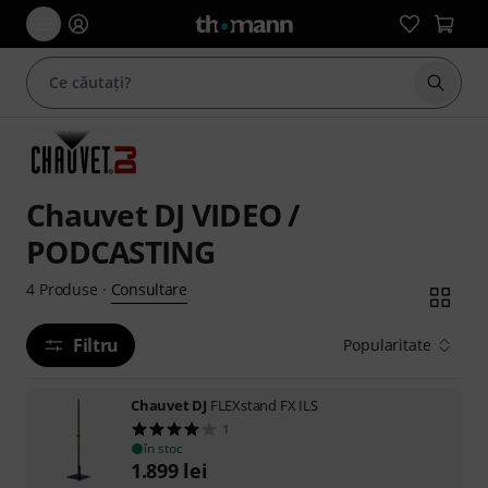
Începe
Chauvet DJ VIDEO /
PODCASTING
Consultare
4
Produse
·
Filtru
Popularitate
Chauvet DJ
FLEXstand FX ILS
1
în stoc
1.899
lei