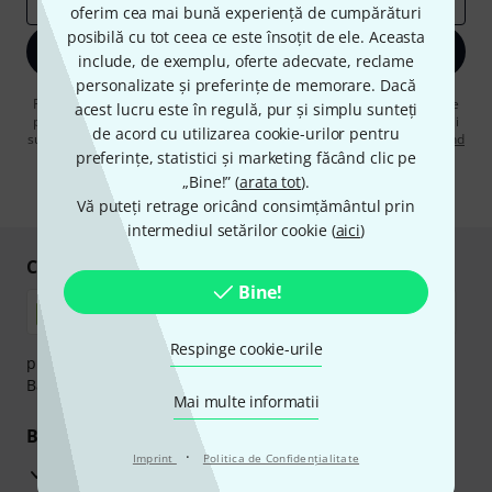
oferim cea mai bună experiență de cumpărături
posibilă cu tot ceea ce este însoțit de ele. Aceasta
Înscrie-te acum
include, de exemplu, oferte adecvate, reclame
personalizate și preferințe de memorare. Dacă
Făcând clic pe „Înscrie-te acum”, sunteți de acord să primiți publicitate
acest lucru este în regulă, pur și simplu sunteți
prin e-mail. Vă puteți dezabona în orice moment. Puteți găsi informații
de acord cu utilizarea cookie-urilor pentru
suplimentare despre buletinul informativ în
regulamentul nostru privind
preferințe, statistici și marketing făcând clic pe
protecția datelor
.
„Bine!” (
arata tot
).
* Necesar
Vă puteți retrage oricând consimțământul prin
intermediul setărilor cookie (
aici
)
Cumpărați și plătiți în siguranță
Bine!
Respinge cookie-urile
plata se poate efectua în siguranță cu Ramburs, Transfer
Bancar sau Card de credit.
Mai multe informatii
Beneficiile tale
·
Imprint
Politica de Confidenţialitate
3 Ani Garanție Thomann