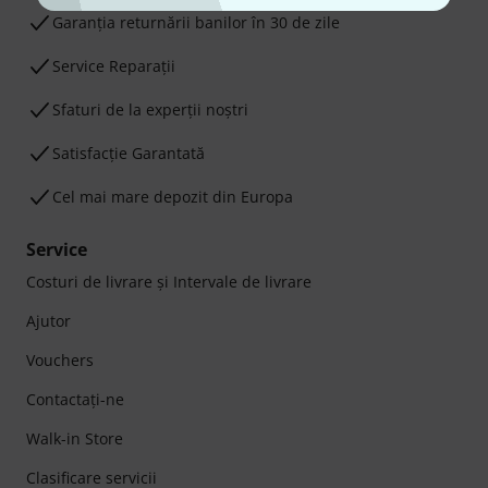
Garanţia returnării banilor în 30 de zile
Service Reparații
Sfaturi de la experții noștri
Satisfacție Garantată
Cel mai mare depozit din Europa
Service
Costuri de livrare şi Intervale de livrare
Ajutor
Vouchers
Contactaţi-ne
Walk-in Store
Clasificare servicii