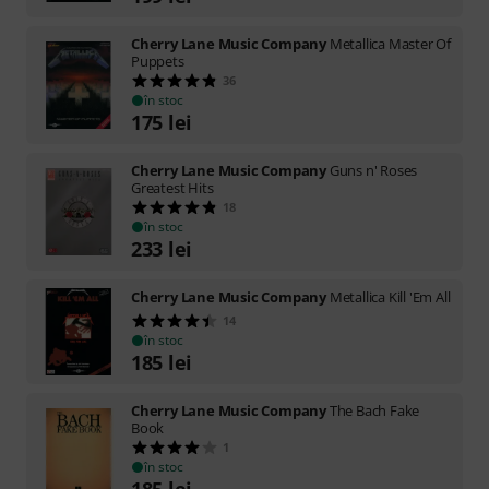
Cherry Lane Music Company
Metallica Master Of
Puppets
36
în stoc
175
lei
Cherry Lane Music Company
Guns n' Roses
Greatest Hits
18
în stoc
233
lei
Cherry Lane Music Company
Metallica Kill 'Em All
14
în stoc
185
lei
Cherry Lane Music Company
The Bach Fake
Book
1
în stoc
185
lei