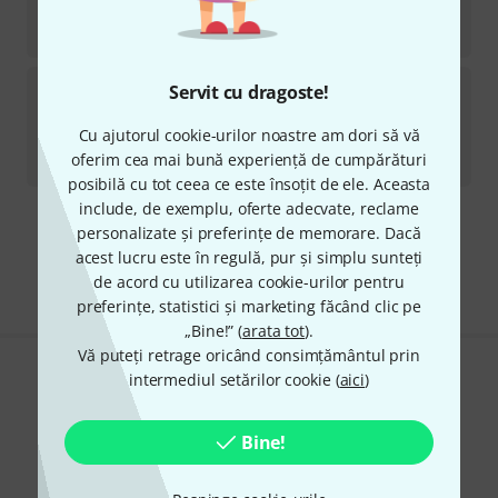
Disponibil in 1–2 Saptamani
146
lei
Cherry Lane Music Company
50 Baroque Solos
Servit cu dragoste!
For Classical
2
Cu ajutorul cookie-urilor noastre am dori să vă
Disponibil in 1–2 Saptamani
oferim cea mai bună experiență de cumpărături
128
lei
posibilă cu tot ceea ce este însoțit de ele. Aceasta
include, de exemplu, oferte adecvate, reclame
personalizate și preferințe de memorare. Dacă
Transport gratuit de la 1.500 lei
acest lucru este în regulă, pur și simplu sunteți
Preturile includ TVA
de acord cu utilizarea cookie-urilor pentru
preferințe, statistici și marketing făcând clic pe
„Bine!” (
arata tot
).
Vă puteți retrage oricând consimțământul prin
intermediul setărilor cookie (
aici
)
Îți place ceea ce vezi?
Share
Ajutor și feedback
Bine!