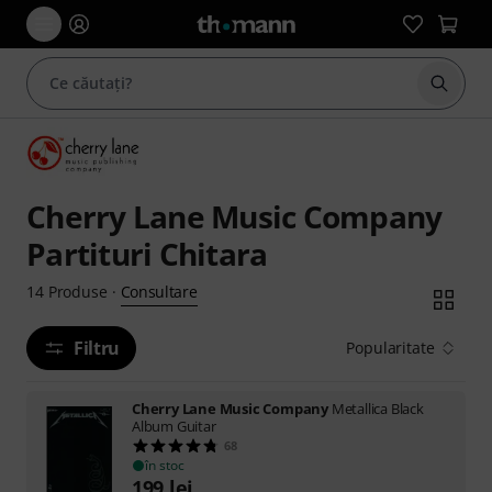
Începe
Cherry Lane Music Company
Partituri Chitara
Consultare
14
Produse
·
Filtru
Popularitate
Cherry Lane Music Company
Metallica Black
Album Guitar
68
în stoc
199
lei