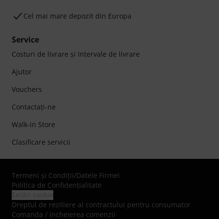
Cel mai mare depozit din Europa
Service
Costuri de livrare şi Intervale de livrare
Ajutor
Vouchers
Contactaţi-ne
Walk-in Store
Clasificare servicii
Termeni şi Condiţii
/
Datele Firmei
Politica de Confidenţialitate
Setări cookie
Dreptul de reziliere al contractului pentru consumator
Comanda / incheierea comenzii