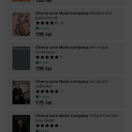
Cherry Lane Music Company
Metallica And
Justice For All
21
în stoc
199
lei
Cherry Lane Music Company
John Mayer
Continuum
9
în stoc
199
lei
Cherry Lane Music Company
Joe Satriani
Collection
11
în stoc
175
lei
Cherry Lane Music Company
70 Bach Chorales
Easy Guitar
3
în stoc