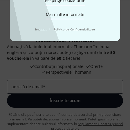
Respinge cookie-urile
Mai multe informatii
·
Imprint
Politica de Confidenţialitate
Newsletter Thomann
Abonați-vă la buletinul informativ Thomann în limba
engleză și, cu puțin noroc, puteți câștiga unul dintre
50
voucherele
în valoare de
50 €
fiecare!
Contribuții inspiraționale
Oferte
Perspectivele Thomann
adresă de email
*
Înscrie-te acum
Făcând clic pe „Înscrie-te acum”, sunteți de acord să primiți publicitate
prin e-mail. Vă puteți dezabona în orice moment. Puteți găsi informații
suplimentare despre buletinul informativ în
regulamentul nostru privind
protecția datelor
.