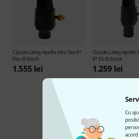
Claude Lakey
Apollo Alto Sax 6*
Claude Lakey
Apollo 
Ebo B-Stock
8* Eb B-Stock
1.555 lei
1.259 lei
Serv
Cu aju
posibi
person
acord 