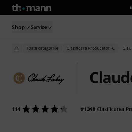
Shop
Service
Toate categoriile
Clasificare Producători C
Clau
Claud
114
#1348
Clasificarea Pr