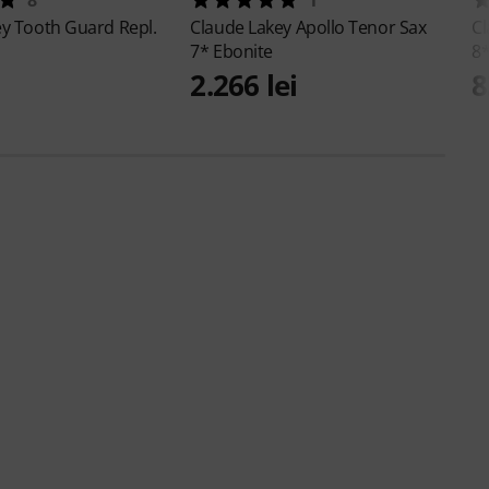
ey
Tooth Guard Repl.
Claude Lakey
Apollo Tenor Sax
C
7* Ebonite
8
2.266 lei
8