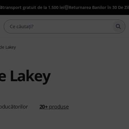
transport gratuit de la 1.500 lei
Returnarea Banilor în 30 De Zi
Înce
de Lakey
e Lakey
oducătorilor
20+
produse