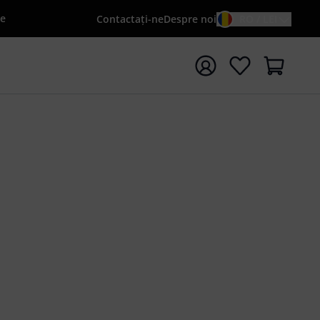
le
Contactaţi-ne
Despre noi
RO / LEI
peți căutarea cu termenul de căutare {searchTerm}