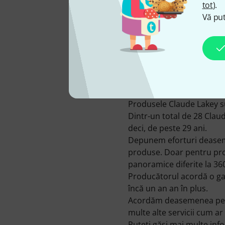
tot
).
Vă put
DISPONIBIL DE LA NOI DE
LA
1997
Produsele Claude Lakey sun
Dintr-un total de 28 Clau
deci, de peste 29 ani.
Depunem eforturi deasemen
produse. Doar pentru pro
panoramice diferite la 360
Producătorul acordă o gar
încă un an an în plus.
Acordăm deasemenea pentr
multe alte servicii cum ar f
Puteți găsi mai multe in