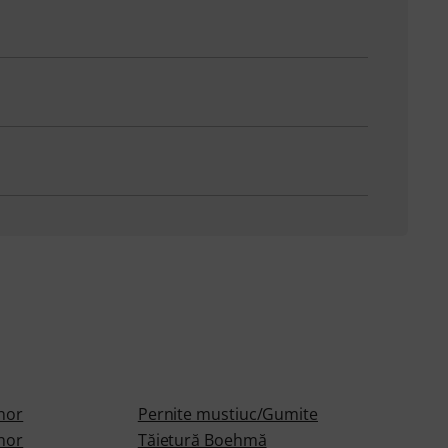
enor
Pernite mustiuc/Gumite
enor
Tăietură Boehmă