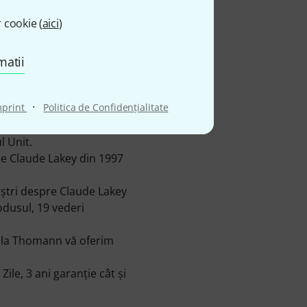
 cookie (
aici
)
matii
·
mprint
Politica de Confidenţialitate
l Unit.
se Claude Lakey din 1997
oştri despre Claude Lakey
dusul, 19 vederi
i la Thomann vă oferim
e, 3 ani garanţie cât şi