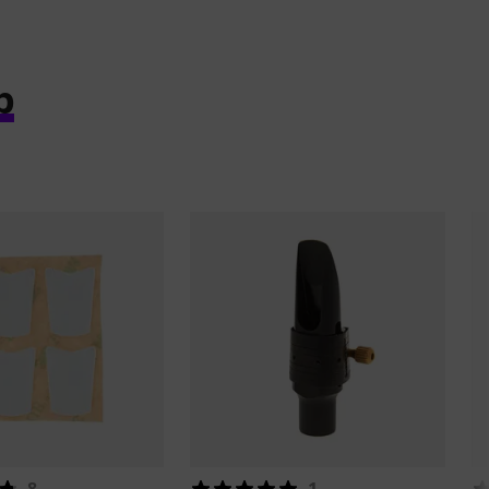
p
8
1