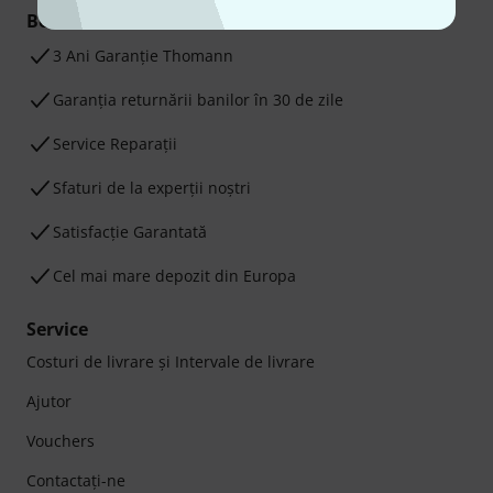
Beneficiile tale
3 Ani Garanție Thomann
Garanţia returnării banilor în 30 de zile
Service Reparații
Sfaturi de la experții noștri
Satisfacție Garantată
Cel mai mare depozit din Europa
Service
Costuri de livrare şi Intervale de livrare
Ajutor
Vouchers
Contactaţi-ne