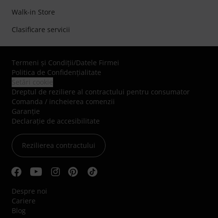
Walk-in Store
Clasificare servicii
Termeni şi Condiţii
/
Datele Firmei
Politica de Confidenţialitate
Setări cookie
Dreptul de reziliere al contractului pentru consumator
Comanda / incheierea comenzii
Garanție
Declarație de accesibilitate
Rezilierea contractului
Despre noi
Cariere
Blog