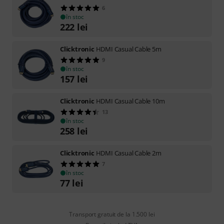
6
în stoc
222
lei
Clicktronic
HDMI Casual Cable 5m
9
în stoc
157
lei
Clicktronic
HDMI Casual Cable 10m
13
în stoc
258
lei
Clicktronic
HDMI Casual Cable 2m
7
în stoc
77
lei
Transport gratuit de la 1.500 lei