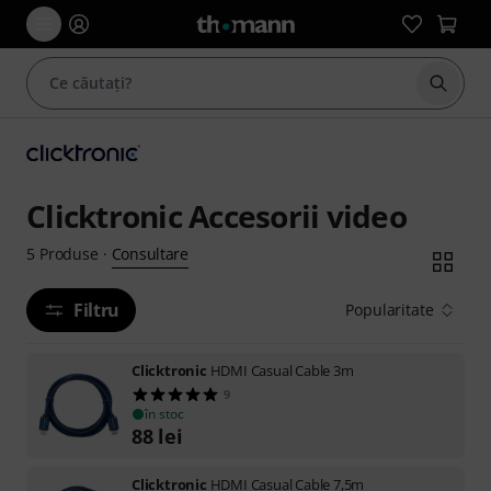
Începe
Clicktronic Accesorii video
Consultare
5
Produse
·
Filtru
Popularitate
Clicktronic
HDMI Casual Cable 3m
9
în stoc
88
lei
Clicktronic
HDMI Casual Cable 7,5m