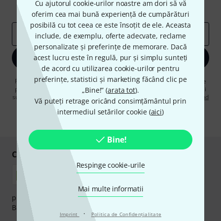
Cu ajutorul cookie-urilor noastre am dori să vă
Perspectivele Thomann
oferim cea mai bună experiență de cumpărături
posibilă cu tot ceea ce este însoțit de ele. Aceasta
adresă de email
*
include, de exemplu, oferte adecvate, reclame
personalizate și preferințe de memorare. Dacă
acest lucru este în regulă, pur și simplu sunteți
Înscrie-te acum
de acord cu utilizarea cookie-urilor pentru
preferințe, statistici și marketing făcând clic pe
Făcând clic pe „Înscrie-te acum”, sunteți de acord să primiți publicitate
prin e-mail. Vă puteți dezabona în orice moment. Puteți găsi informații
„Bine!” (
arata tot
).
suplimentare despre buletinul informativ în
regulamentul nostru privind
Vă puteți retrage oricând consimțământul prin
protecția datelor
.
intermediul setărilor cookie (
aici
)
* Necesar
Bine!
Cumpărați și plătiți în siguranță
Respinge cookie-urile
Mai multe informatii
plata se poate efectua în siguranță cu Ramburs, Transfer
Bancar sau Card de credit.
·
Imprint
Politica de Confidenţialitate