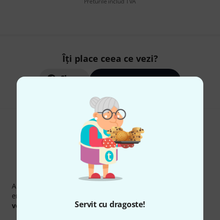
Preturile includ TVA
Îți place ceea ce vezi?
Share
Ajutor și feedback
Newsletter Thomann
Abonați-vă la buletinul informativ Thomann în limba
engleză și, cu puțin noroc, puteți câștiga unul dintre
50
Servit cu dragoste!
voucherele
în valoare de
50 €
fiecare!
Contribuții inspiraționale
Oferte