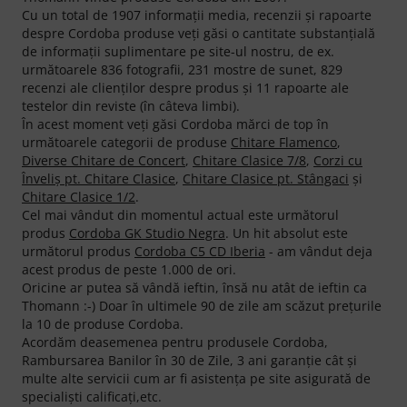
Cu un total de 1907 informaţii media, recenzii şi rapoarte
despre Cordoba produse veţi găsi o cantitate substanţială
de informaţii suplimentare pe site-ul nostru, de ex.
următoarele 836 fotografii, 231 mostre de sunet, 829
recenzi ale clienţilor despre produs şi 11 rapoarte ale
testelor din reviste (în câteva limbi).
În acest moment veţi găsi Cordoba mărci de top în
următoarele categorii de produse
Chitare Flamenco
,
Diverse Chitare de Concert
,
Chitare Clasice 7/8
,
Corzi cu
Înveliş pt. Chitare Clasice
,
Chitare Clasice pt. Stângaci
şi
Chitare Clasice 1/2
.
Cel mai vândut din momentul actual este următorul
produs
Cordoba GK Studio Negra
. Un hit absolut este
următorul produs
Cordoba C5 CD Iberia
- am vândut deja
acest produs de peste 1.000 de ori.
Oricine ar putea să vândă ieftin, însă nu atât de ieftin ca
Thomann :-) Doar în ultimele 90 de zile am scăzut preţurile
la 10 de produse Cordoba.
Acordăm deasemenea pentru produsele Cordoba,
Rambursarea Banilor în 30 de Zile, 3 ani garanţie cât şi
multe alte servicii cum ar fi asistenţa pe site asigurată de
specialişti calificaţi,etc.