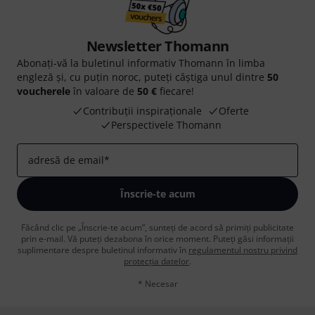
Newsletter Thomann
Abonați-vă la buletinul informativ Thomann în limba
engleză și, cu puțin noroc, puteți câștiga unul dintre
50
voucherele
în valoare de
50 €
fiecare!
Contribuții inspiraționale
Oferte
Perspectivele Thomann
adresă de email
*
Înscrie-te acum
Făcând clic pe „Înscrie-te acum”, sunteți de acord să primiți publicitate
prin e-mail. Vă puteți dezabona în orice moment. Puteți găsi informații
suplimentare despre buletinul informativ în
regulamentul nostru privind
protecția datelor
.
* Necesar