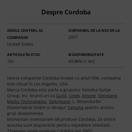
Despre Cordoba
SEDIUL CENTRAL AL
DISPONIBIL DE LA NOI DE LA
2007
COMPANIEI
United States
ARTICOLE ÎN STOC
Ø DISPONIBILITATE
10+
43.88% (1 An)
Istoria companiei Cordoba începe cu anul1996. compania
este situat în Los Angeles, USA.
Marca Cordoba este parte a grupului Yamaha Guitar
Group, Inc. brand-uri ca
Guild
,
Line6
,
Ampeg
,
Steinberg
Media Technologies
,
DeArmond
, L. Bösendorfer
Klavierfabrik GmbH şi desigur
Yamaha
aparţin acestui
grup deasemenea.
Momentan inventariem 68 produse Cordoba, 24 dintre
acestea sunt disponibile pentru expediere imediată .
Thomann vinde produse Cordoba din 2007.