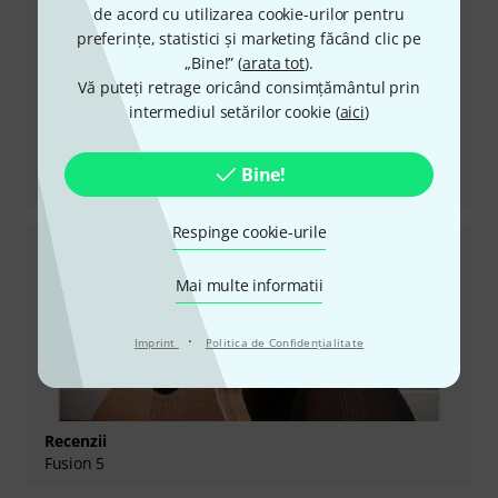
de acord cu utilizarea cookie-urilor pentru
preferințe, statistici și marketing făcând clic pe
„Bine!” (
arata tot
).
Vă puteți retrage oricând consimțământul prin
intermediul setărilor cookie (
aici
)
Recenzii
Bine!
GK Studio
Respinge cookie-urile
Mai multe informatii
·
Imprint
Politica de Confidenţialitate
Recenzii
Fusion 5