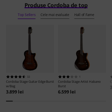
Produse Cordoba de top
Top Sellers
Cele mai evaluate
Hall of Fame
32
1
Cordoba
Stage Guitar Edge Burst
Cordoba
Stage Artist Habano
C
w/Bag
Burst
3
3.899 lei
6.599 lei