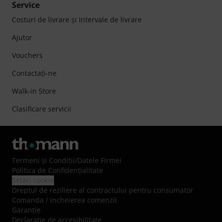
Service
Costuri de livrare şi Intervale de livrare
Ajutor
Vouchers
Contactaţi-ne
Walk-in Store
Clasificare servicii
Termeni şi Condiţii
/
Datele Firmei
Politica de Confidenţialitate
Setări cookie
Dreptul de reziliere al contractului pentru consumator
Comanda / incheierea comenzii
Garanție
Declarație de accesibilitate