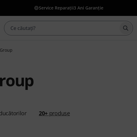
Service Reparații
3 Ani Garanție
Înce
 Group
roup
ducătorilor
20+
produse