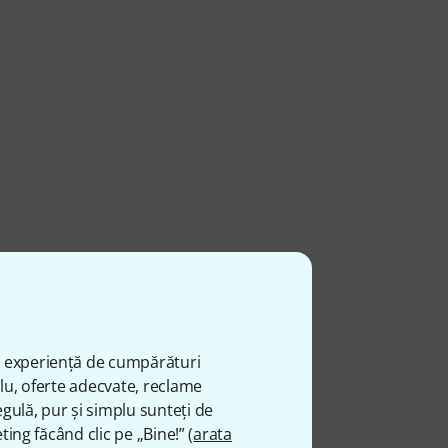
ă experiență de cumpărături
plu, oferte adecvate, reclame
gulă, pur și simplu sunteți de
ting făcând clic pe „Bine!” (
arata
ntru expediere imediată