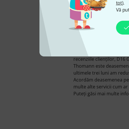
tot
).
şi 3 oferte în catalogul 
Vă put
Pentru a ne informa clien
informaţii media, recenzi
următoarele 131 fotografii,
Disponibilitatea produse
100%. 22 de produse D16 G
nostru.
Clienţii care au cumpărat
recenziile clienţilor, D16
Thomann este deasemenea 
ultimele trei luni am red
Acordăm deasemenea pentr
multe alte servicii cum ar f
Puteți găsi mai multe in