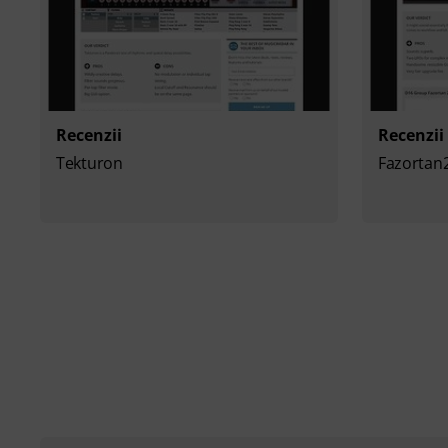
Recenzii
Recenzii
Tekturon
Fazortan