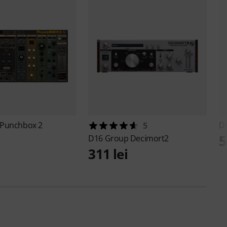
Punchbox 2
D
5
5
D16 Group
Decimort2
311 lei