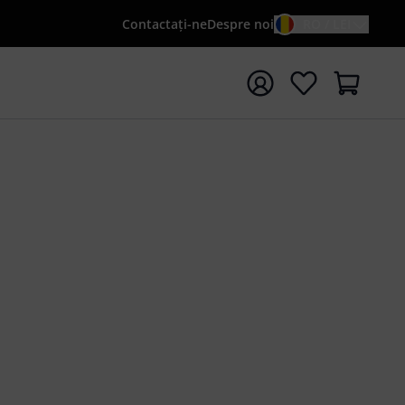
Contactaţi-ne
Despre noi
RO / LEI
peți căutarea cu termenul de căutare {searchTerm}