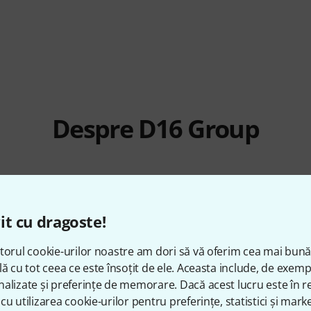
Despre D16 Group
ARTICOLE ÎN STOC
Ø DISPONIBILITATE
it cu dragoste!
20+
100.00% (1 An)
torul cookie-urilor noastre am dori să vă oferim cea mai bun
lă cu tot ceea ce este însoțit de ele. Aceasta include, de exem
alizate și preferințe de memorare. Dacă acest lucru este în re
cu utilizarea cookie-urilor pentru preferințe, statistici și marke
produse D16 Group, 22 dintre acestea sunt disponibile pe