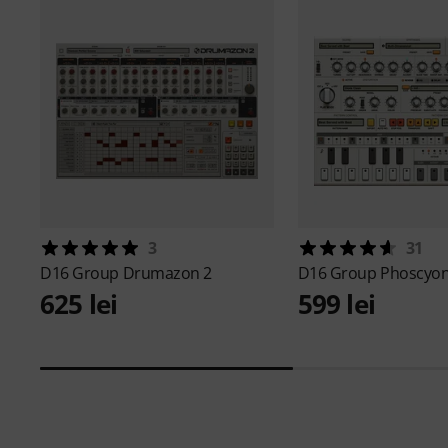
3
31
D16 Group
Drumazon 2
D16 Group
Phoscyon
625 lei
599 lei