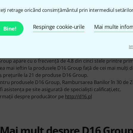
actual Oferte Promoţionale. Avem produsele D16 Group în ga
eți retrage oricând consimțământul prin intermediul setărilor
ţii cât se poate de bine despre D16 Group produse, veţi găsi
i şi rapoarte despre D16 Group produse de pe site-ul nostru
 60 recenzii de la clienţi şi 30 rapoarte ale testelor din revis
Respinge cookie-urile
Mai multe infor
Bine!
lor D16 Group este un exemplu foarte bun, având un procen
roup sunt în stoc momentan şi pot fi livrate imediat sau po
I
 produse D16 Group sunt mai mult decât satisfăcuţi cu articol
 Group apare cu o frecvenţă de 4.8 din cinci stele printre pri
mai ieftin la produsele D16 Group faţă de cei mai mulţi di
us preţurile la 21 de produse D16 Group.
u produsele D16 Group, Rambursarea Banilor în 30 de Zile,
i asistenţa pe site asigurată de specialişti calificaţi,etc.
formații despre producător pe
http://d16.pl
Mai mult despre D16 Grou