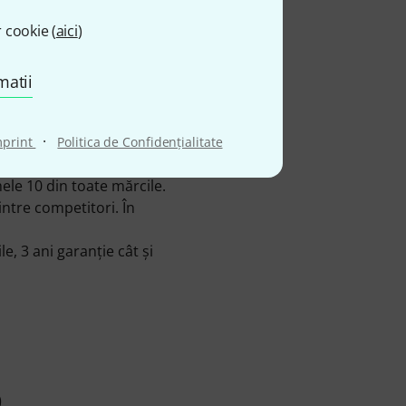
ma noastră din 2016.
 cookie (
aici
)
 un total de 221
 - printre acestea
te (în câteva limbi).
matii
taj peste medie, de
t fi testate în magazinul
·
mprint
Politica de Confidenţialitate
ul achiziţionat! În
mele 10 din toate mărcile.
ntre competitori. În
 3 ani garanţie cât şi
p