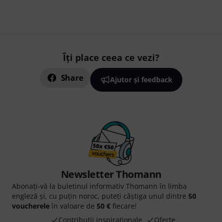
Îți place ceea ce vezi?
Share
Ajutor și feedback
Newsletter Thomann
Abonați-vă la buletinul informativ Thomann în limba
engleză și, cu puțin noroc, puteți câștiga unul dintre
50
voucherele
în valoare de
50 €
fiecare!
Contribuții inspiraționale
Oferte