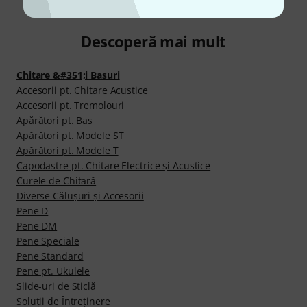
Descoperă mai mult
Chitare &#351;i Basuri
Accesorii pt. Chitare Acustice
Accesorii pt. Tremolouri
Apărători pt. Bas
Apărători pt. Modele ST
Apărători pt. Modele T
Capodastre pt. Chitare Electrice şi Acustice
Curele de Chitară
Diverse Căluşuri şi Accesorii
Pene D
Pene DM
Pene Speciale
Pene Standard
Pene pt. Ukulele
Slide-uri de Sticlă
Soluţii de Întreţinere