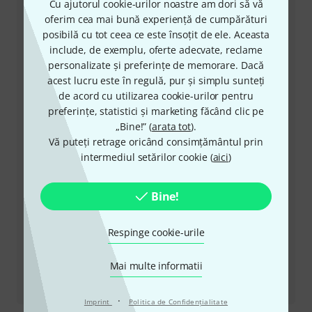
Cu ajutorul cookie-urilor noastre am dori să vă
+49-9546-9223-530
oferim cea mai bună experiență de cumpărături
posibilă cu tot ceea ce este însoțit de ele. Aceasta
Personalul nostru de la service e aici pentru a vă ajuta
include, de exemplu, oferte adecvate, reclame
cu orice problemă
personalizate și preferințe de memorare. Dacă
acest lucru este în regulă, pur și simplu sunteți
Pregătiți număr client
de acord cu utilizarea cookie-urilor pentru
preferințe, statistici și marketing făcând clic pe
Ore de Program (CEST - Ora de vară
„Bine!” (
arata tot
).
din Europa Centrală)
Vă puteți retrage oricând consimțământul prin
intermediul setărilor cookie (
aici
)
Solicită să fii contactat
Bine!
Alte moduri de a ne contacta
Respinge cookie-urile
Returnează produs
Mai multe informatii
Toate contactele
·
Imprint
Politica de Confidenţialitate