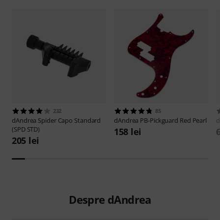
232
85
dAndrea
Spider Capo Standard
dAndrea
PB-Pickguard Red Pearl
d
(SPD STD)
158 lei
6
205 lei
Despre dAndrea