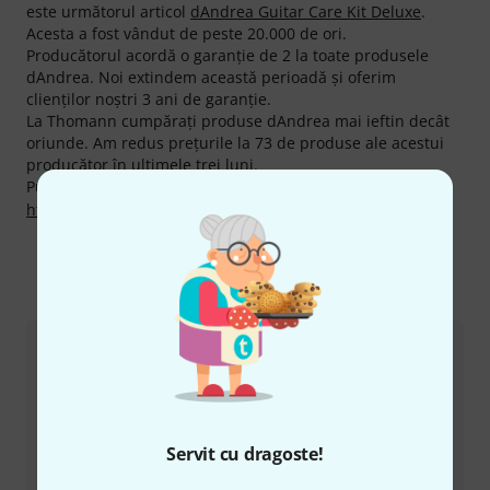
este următorul articol
dAndrea Guitar Care Kit Deluxe
.
Acesta a fost vândut de peste 20.000 de ori.
Producătorul acordă o garanţie de 2 la toate produsele
dAndrea. Noi extindem această perioadă şi oferim
clienţilor noştri 3 ani de garanţie.
La Thomann cumpăraţi produse dAndrea mai ieftin decât
oriunde. Am redus preţurile la 73 de produse ale acestui
producător în ultimele trei luni.
Puteți găsi mai multe informații despre producător pe
http://dandreausa.com
Ne puteți contacta astfel
Serviciul Clienți România
Servit cu dragoste!