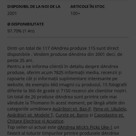
DISPONIBIL DE LA NOI DE LA
ARTICOLE ÎN STOC
2001
100+
Ø DISPONIBILITATE
97.70% (1 An)
Dintr-un total de 117 dAndrea produse 115 sunt direct
disponibile . Vindem produse dAndrea din 2001 deci, de
peste 25 ani.
Pentru a ne informa clienţii în detaliu despre dAndrea
produse, oferim acum 7825 informaţii media, recenzii şi
rapoarte cât şi informaţii suplimentare interesante pe
website, de exemplu 660 imagini cu produsul, 15 fotografii
diferite la 360 de grade şi 7150 recenzi ale clienţilor noştri.
Un total de 26 produse dAndrea sunt printre cele mai
vândute la Thomann în acest moment, pe lângă altele din
categoriile următoare
Apărători pt. Bas-P
,
Pene pt. Ukulele
,
Apărători pt. Modele T
,
Curele pt. Banjo
şi
Capodastre pt.
Chitare Electrice şi Acustice
.
Top seller-ul actual este
dAndrea Mick's Picks Uke-1
un
favorit al tuturor timpurilor printre produsele dAndrea