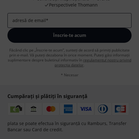
Perspectivele Thomann
adresă de email
*
Înscrie-te acum
Făcând clic pe „Înscrie-te acum”, sunteți de acord să primiți publicitate
prin e-mail. Vă puteți dezabona în orice moment. Puteți găsi informații
suplimentare despre buletinul informativ în
regulamentul nostru privind
protecția datelor
.
* Necesar
Cumpărați și plătiți în siguranță
plata se poate efectua în siguranță cu Ramburs, Transfer
Bancar sau Card de credit.