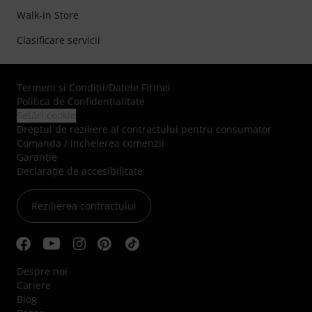
Walk-in Store
Clasificare servicii
Termeni şi Condiţii
/
Datele Firmei
Politica de Confidenţialitate
Setări cookie
Dreptul de reziliere al contractului pentru consumator
Comanda / incheierea comenzii
Garanție
Declarație de accesibilitate
Rezilierea contractului
Despre noi
Cariere
Blog