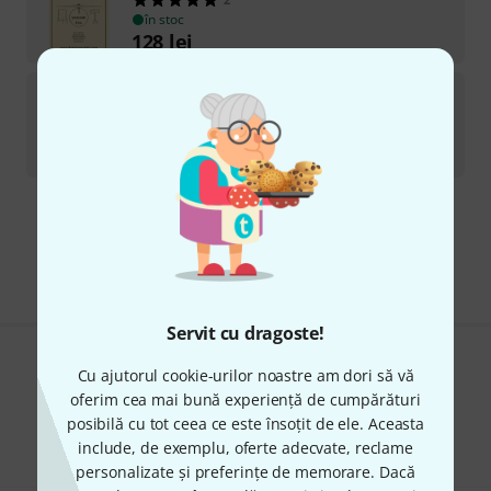
în stoc
128
lei
Dante Agostini
Solfège Rhythmique 2
6
în stoc
131
lei
Transport gratuit de la 1.500 lei
Preturile includ TVA
Servit cu dragoste!
Îți place ceea ce vezi?
Cu ajutorul cookie-urilor noastre am dori să vă
oferim cea mai bună experiență de cumpărături
Share
posibilă cu tot ceea ce este însoțit de ele. Aceasta
Ajutor și feedback
include, de exemplu, oferte adecvate, reclame
personalizate și preferințe de memorare. Dacă