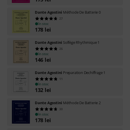
Dante Agostini
Méthode De Batterie 0
27
în stoc
178
lei
Dante Agostini
Solfège Rhythmique 1
26
în stoc
146
lei
Dante Agostini
Preparation Dechiffrage 1
11
în stoc
132
lei
Dante Agostini
Méthode De Batterie 2
30
în stoc
178
lei