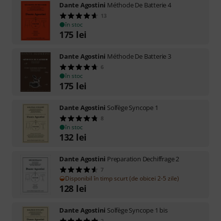
Dante Agostini
Méthode De Batterie 4
13
în stoc
175
lei
Dante Agostini
Méthode De Batterie 3
6
în stoc
175
lei
Dante Agostini
Solfège Syncope 1
8
în stoc
132
lei
Dante Agostini
Preparation Dechiffrage 2
7
Disponibil în timp scurt (de obicei 2-5 zile)
128
lei
Dante Agostini
Solfège Syncope 1 bis
2