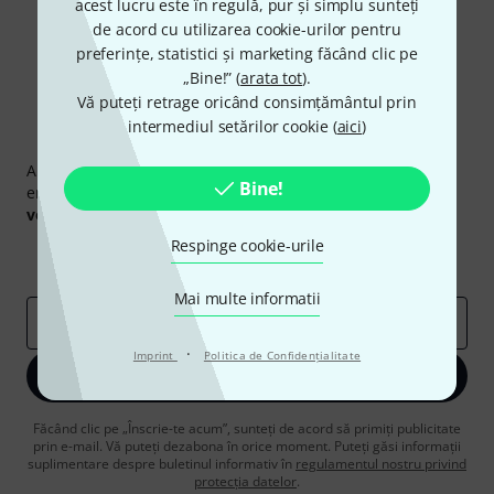
acest lucru este în regulă, pur și simplu sunteți
de acord cu utilizarea cookie-urilor pentru
preferințe, statistici și marketing făcând clic pe
„Bine!” (
arata tot
).
Vă puteți retrage oricând consimțământul prin
intermediul setărilor cookie (
aici
)
Newsletter Thomann
Abonați-vă la buletinul informativ Thomann în limba
Bine!
engleză și, cu puțin noroc, puteți câștiga unul dintre
50
voucherele
în valoare de
50 €
fiecare!
Contribuții inspiraționale
Respinge cookie-urile
Oferte
Perspectivele Thomann
Mai multe informatii
adresă de email
*
·
Imprint
Politica de Confidenţialitate
Înscrie-te acum
Făcând clic pe „Înscrie-te acum”, sunteți de acord să primiți publicitate
prin e-mail. Vă puteți dezabona în orice moment. Puteți găsi informații
suplimentare despre buletinul informativ în
regulamentul nostru privind
protecția datelor
.