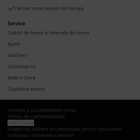
Cel mai mare depozit din Europa
Service
Costuri de livrare şi Intervale de livrare
Ajutor
Vouchers
Contactaţi-ne
Walk-in Store
Clasificare servicii
Termeni şi Condiţii
/
Datele Firmei
Politica de Confidenţialitate
Setări cookie
Dreptul de reziliere al contractului pentru consumator
Comanda / incheierea comenzii