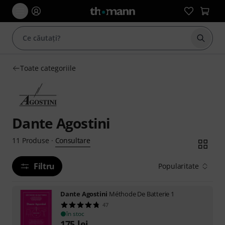
Începe
Toate categoriile
Dante Agostini
Consultare
11
Produse
·
Filtru
Popularitate
Dante Agostini
Méthode De Batterie 1
47
în stoc
175
lei