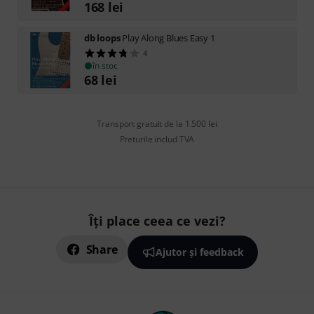
168
lei
db loops
Play Along Blues Easy 1
4
în stoc
68
lei
Transport gratuit de la 1.500 lei
Preturile includ TVA
Îți place ceea ce vezi?
Share
Ajutor și feedback