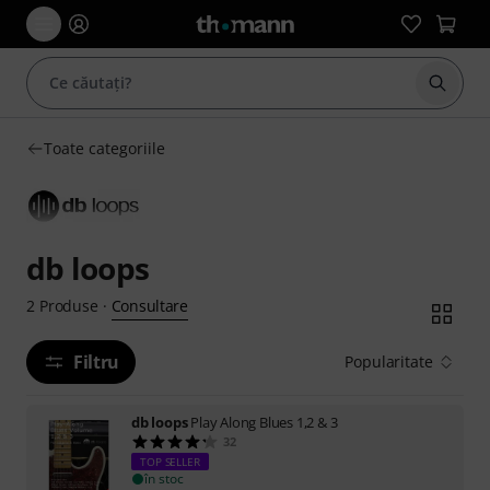
Începe
Toate categoriile
db loops
Consultare
2
Produse
·
Filtru
Popularitate
db loops
Play Along Blues 1,2 & 3
32
TOP SELLER
în stoc