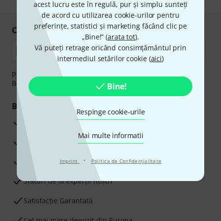
acest lucru este în regulă, pur și simplu sunteți
de acord cu utilizarea cookie-urilor pentru
preferințe, statistici și marketing făcând clic pe
Cumpărați și plătiți în siguranță
„Bine!” (
arata tot
).
Vă puteți retrage oricând consimțământul prin
intermediul setărilor cookie (
aici
)
plata se poate efectua în siguranță cu Ramburs, Transfer
Bancar sau Card de credit.
Bine!
Beneficiile tale
Respinge cookie-urile
3 Ani Garanție Thomann
Mai multe informatii
Garanţia returnării banilor în 30 de zile
·
Service Reparații
Imprint
Politica de Confidenţialitate
Sfaturi de la experții noștri
Satisfacție Garantată
Cel mai mare depozit din Europa