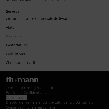
Service
Costuri de livrare şi Intervale de livrare
Ajutor
Vouchers
Contactaţi-ne
Walk-in Store
Clasificare servicii
Termeni şi Condiţii
/
Datele Firmei
Politica de Confidenţialitate
Setări cookie
Dreptul de reziliere al contractului pentru consumator
Comanda / incheierea comenzii