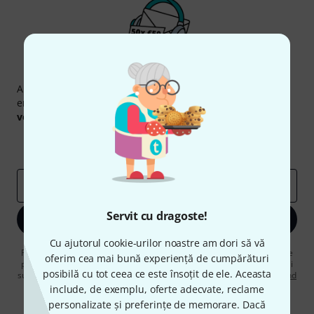
Newsletter Thomann
Abonați-vă la buletinul informativ Thomann în limba
engleză și, cu puțin noroc, puteți câștiga unul dintre
50
voucherele
în valoare de
50 €
fiecare!
Contribuții inspiraționale
Oferte
Perspectivele Thomann
adresă de email
*
Servit cu dragoste!
Înscrie-te acum
Cu ajutorul cookie-urilor noastre am dori să vă
Făcând clic pe „Înscrie-te acum”, sunteți de acord să primiți publicitate
oferim cea mai bună experiență de cumpărături
prin e-mail. Vă puteți dezabona în orice moment. Puteți găsi informații
posibilă cu tot ceea ce este însoțit de ele. Aceasta
suplimentare despre buletinul informativ în
regulamentul nostru privind
protecția datelor
.
include, de exemplu, oferte adecvate, reclame
personalizate și preferințe de memorare. Dacă
* Necesar