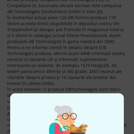
Crespellano (I). Sucursala oficială German este compania
dB Technologies Deutschland GmbH în Köln (D).
În momentul actual avem 126 DB Techno produse 119
dintre acestea direct disponibile în depozitul nostru din
Treppendorf (şi desigur pot fi testate în magazinul nostru)
şi 5 oferte în catalogul actual Oferte Promoţionale. Avem
produsele dB Technologies în gama noastră din 2000.
Pentru a ne informa clienţii în detaliu despre D.B.
Technologies produse, oferim acum 4498 informaţii media,
recenzii şi rapoarte cât şi informaţii suplimentare
interesante pe website, de exemplu 1573 fotografii, 60
vederi panoramice diferite la 360 grade, 2855 recenzi ale
clienţilor despre produs şi 10 rapoarte ale testelor din
reviste (în câteva limbi).
În acest moment 12 produse DBTechnologies sunt mărci
de top la Thomann, pe lângă altele din categoriile
următoare
Subwoofere Active
,
Seturi pt voce
,
Sisteme
coloană
,
Monitoare Pasive (PA)
,
Line Array
şi
Monitoare-PA
Active
.
Următorul produs este best seller-ul absolut al acestei
mărci
dB Technologies ES602
. Am vândut deja peste 20.000
din acestea.