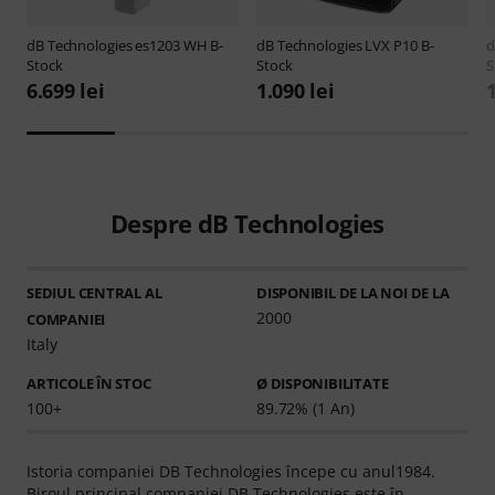
dB Technologies
es1203 WH B-
dB Technologies
LVX P10 B-
d
Stock
Stock
S
6.699 lei
1.090 lei
1
Despre dB Technologies
SEDIUL CENTRAL AL
DISPONIBIL DE LA NOI DE LA
2000
COMPANIEI
Italy
ARTICOLE ÎN STOC
Ø DISPONIBILITATE
100+
89.72% (1 An)
Istoria companiei DB Technologies începe cu anul1984.
Biroul principal companiei DB Technologies este în