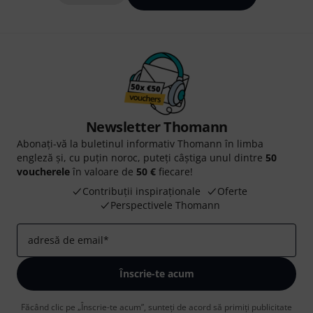
Newsletter Thomann
Abonați-vă la buletinul informativ Thomann în limba
engleză și, cu puțin noroc, puteți câștiga unul dintre
50
voucherele
în valoare de
50 €
fiecare!
Contribuții inspiraționale
Oferte
Perspectivele Thomann
adresă de email
*
Înscrie-te acum
Făcând clic pe „Înscrie-te acum”, sunteți de acord să primiți publicitate