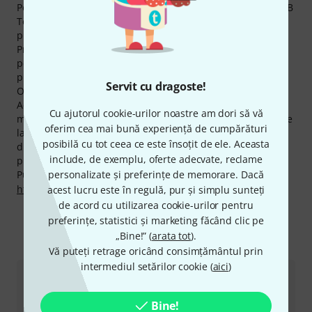
Pentru a se asigura că sunteţi acoperiţi pe termen lung, dB
Technologies oferă un total de 3 ani garanţie la toate
produsele sale.
Produsele dB Technologies aparţin celor mai accesate de
pe site-ul nostru. În ultimele luni, produsele acestui
producător au avut peste 170.000 accesări pe Thomann
Servit cu dragoste!
Online-Store.
Acum puteţi achiziţiona produsele dB Technologies chiar
Cu ajutorul cookie-urilor noastre am dori să vă
mai ieftin! Numai în ultimele 90 de zile am scăzut preţurile
oferim cea mai bună experiență de cumpărături
la 26 de produse dB Technologies. Oferim deasemenea
posibilă cu tot ceea ce este însoțit de ele. Aceasta
diverse produse în seturi sau ca articole returnate aşadar
include, de exemplu, oferte adecvate, reclame
preţul scade chiar mai mult.
personalizate și preferințe de memorare. Dacă
Puteți găsi mai multe informații despre producător pe
http://www.dbtechnologies.de/
acest lucru este în regulă, pur și simplu sunteți
de acord cu utilizarea cookie-urilor pentru
preferințe, statistici și marketing făcând clic pe
„Bine!” (
arata tot
).
Ne puteți contacta astfel
Vă puteți retrage oricând consimțământul prin
intermediul setărilor cookie (
aici
)
Serviciul Clienți România
Bine!