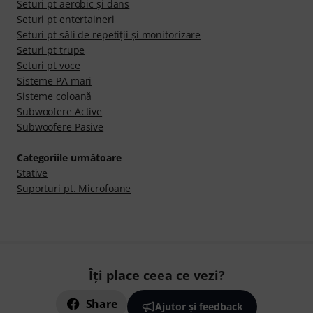
Seturi pt aerobic şi dans
Seturi pt entertaineri
Seturi pt săli de repetiţii şi monitorizare
Seturi pt trupe
Seturi pt voce
Sisteme PA mari
Sisteme coloană
Subwoofere Active
Subwoofere Pasive
Categoriile următoare
Stative
Suporturi pt. Microfoane
Îți place ceea ce vezi?
Share
Ajutor și feedback