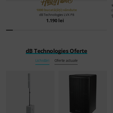
1000 bucată(ăţi) vândute
d
dB Technologies
LVX P8
1.190 lei
dB Technologies Oferte
Lichidări
Oferte actuale